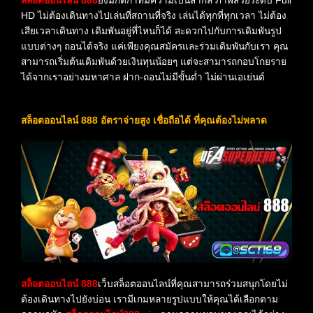
สล็อตออนไลน์ 888
ยังมีกติกาที่มีความเป็นสากล ภาพสวยระดับ Full
HD ไม่ต้องเดินทางไปเล่นที่สถานที่จริง เล่นได้ทุกที่ทุกเวลา ไม่ต้อง
เสียเวลาเดินทาง เดิมพันอยู่ที่ไหนก็ได้ สะดวกไปกับการเดิมพันรูป
แบบต่างๆ ถอนได้จริง แค่เพียงคุณสมัครและร่วมเดิมพันกับเรา คุณ
สามารถเริ่มต้นเดิมพันด้วยเงินทุนน้อยๆ แต่จะสามารถกอบโกยราย
ได้จากเราอย่างมหาศาล ฝาก-ถอนไม่มีขั้นต่ำ ไม่ผ่านเอเย่นต์
สล็อตออนไลน์ 888 อัตราจ่ายสูง เชื่อถือได้ ที่คุณต้องไม่พลาด
สล็อตออนไลน์ 888
เว็บสล็อตออนไลน์ที่คุณสามารถร่วมสนุกโดยไม่
ต้องเดินทางไปยังบ่อน เรามีเกมหลายรูปแบบให้คุณได้เลือกตาม