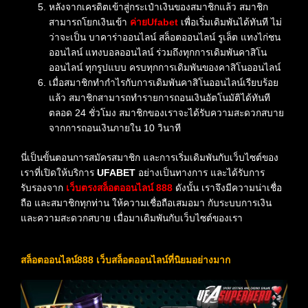
หลังจากเครดิตเข้าสู่กระเป๋าเงินของสมาชิกแล้ว สมาชิก
สามารถโยกเงินเข้า
ค่ายUfabet
เพื่อเริ่มเดิมพันได้ทันที ไม่
ว่าจะเป็น บาคาร่าออนไลน์ สล็อตออนไลน์ รูเล็ต แทงไก่ชน
ออนไลน์ แทงบอลออนไลน์ ร่วมถึงทุกการเดิมพันคาสิโน
ออนไลน์ ทุกรูปแบบ ครบทุกการเดิมพันของคาสิโนออนไลน์
เมื่อสมาชิกทำกำไรกับการเดิมพันคาสิโนออนไลน์เรียบร้อย
แล้ว สมาชิกสามารถทำรายการถอนเงินอัตโนมัติได้ทันที
ตลอด 24 ชั่วโมง สมาชิกของเราจะได้รับความสะดวกสบาย
จากการถอนเงินภายใน 10 วินาที
นี่เป็นขั้นตอนการสมัครสมาชิก และการเริ่มเดิมพันกับเว็บไซต์ของ
เราที่เปิดให้บริการ
UFABET
อย่างเป็นทางการ และได้รับการ
รับรองจาก
เว็บตรงสล็อตออนไลน์ 888
ดังนั้น เราจึงมีความน่าเชื่อ
ถือ และสมาชิกทุกท่าน ให้ความเชื่อถือเสมอมา กับระบบการเงิน
และความสะดวกสบาย เมื่อมาเดิมพันกับเว็บไซต์ของเรา
สล็อตออนไลน์888 เว็บสล็อตออนไลน์ที่นิยมอย่างมาก