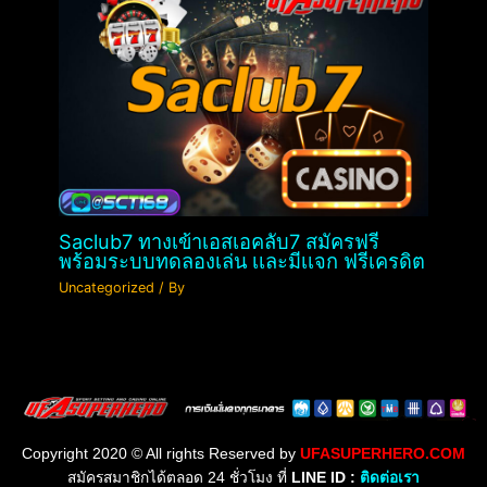
Saclub7 ทางเข้าเอสเอคลับ7 สมัครฟรี
พร้อมระบบทดลองเล่น เเละมีเเจก ฟรีเครดิต
Uncategorized
/ By
Copyright 2020 © All rights Reserved by
UFASUPERHERO.COM
สมัครสมาชิกได้ตลอด 24 ชั่วโมง ที่
LINE ID :
ติดต่อเรา