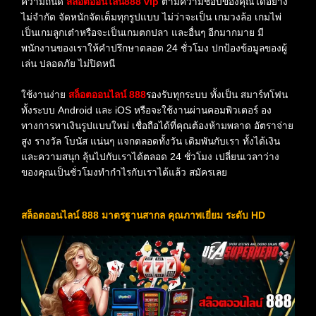
ความถนัด
สล็อตออนไลน์888 vip
ตามความชอบของคุณได้อย่าง
ไม่จำกัด จัดหนักจัดเต็มทุกรูปแบบ ไม่ว่าจะเป็น เกมวงล้อ เกมไพ่
เป็นเกมลูกเต๋าหรือจะเป็นเกมตกปลา และอื่นๆ อีกมากมาย มี
พนักงานของเราให้คำปรึกษาตลอด 24 ชั่วโมง ปกป้องข้อมูลของผู้
เล่น ปลอดภัย ไม่ปิดหนี
ใช้งานง่าย
สล็อตออนไลน์ 888
รองรับทุกระบบ ทั้งเป็น สมาร์ทโฟน
ทั้งระบบ Android และ iOS หรือจะใช้งานผ่านคอมพิวเตอร์ อง
ทางการหาเงินรูปแบบใหม่ เชื่อถือได้ที่คุณต้องห้ามพลาด อัตราจ่าย
สูง รางวัล โบนัส แน่นๆ แจกตลอดทั้งวัน เดิมพันกับเรา ทั้งได้เงิน
และความสนุก ลุ้นไปกับเราได้ตลอด 24 ชั่วโมง เปลี่ยนเวลาว่าง
ของคุณเป็นชั่วโมงทำกำไรกับเราได้แล้ว สมัครเลย
สล็อตออนไลน์ 888 มาตรฐานสากล คุณภาพเยี่ยม ระดับ HD