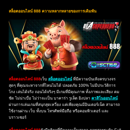
สล็อตออนไลน์ 888 ความหลากหลายของการเดิมพัน
สล็อตออนไลน์ 888
เว็บ
สล็อตออนไลน์
ที่มีความบันเทิงครบวงจร
สุดๆ ที่คุณจะหาจากที่ไหนไม่ได้ ปลอดภัย 100% ไม่มีประวัติการ
โกง เล่นได้จริง ถอนได้จริงๆ มีเกมที่มีคุณภาพ ทั้งภาพและเสียง คม
ชัด ไม่น่าเบื่อ ไม่ว่าจะเป็น บาคาร่า รูเล็ต ยิงปลา
คาสิโนออนไลน์
ผ่านการเล่นเกมที่สนุกสุดเหวี่ยง แค่เพียงคุณมีอินเตอร์เน็ต สามารถ
ใช้งานผ่าน เว็บ ทั้งบน โทรศัพท์มือถือ หรือคอมพิวเตอร์ และ
บราวเซอร์