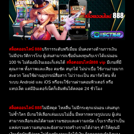
สล็อตออนไลน์ 888
บริการระดับพรีเมี่ยม มั่นคงทางด้านการเงิน
ไม่มีประวัติการโกง ผู้เล่นสามารถเชื่อมั่นลงทุนกับเราได้แน่นอน
100 % ไม่ต้องมีเงินเยอะก็เล่นได้
สล็อตออนไลน์888 vip
มีเกมที่มี
คุณภาพ ทั้งภาพและเสียง คมชัด สนุกได้ ไม่น่าเบื่อ ใช้งานง่ายมาก
สะดวก โดยใช้ผ่านอุปกรณ์สื่อสาร ไม่ว่าจะเป็น สมาร์ทโฟน ทั้ง
ระบบ Android และ iOS หรือจะใช้งานผ่านคอมพิวเตอร์ หรือ
แทปเล็ต แค่มีอินเตอร์เน็ตก็เดิมพันได้คลอด 24 ชั่วโมง
สล็อตออนไลน์ 888
ไม่มีสดุด ไหลลื่น ไม่มีกระตุกแน่นอน เล่นสนุก
ไม่ซ้ำใคร มีเกมให้เลือกเล่นแบบไม่อั้น มีหลากหลายรูปแบบ ผู้เล่น
สามารถเลือกเล่นได้ตามความชอบและความถนัด เว็บเราถือว่าเป็น
แหล่งรวมความสนุกและยังสามารถสร้างรายได้ง่ายๆ ทำให้คุณมี