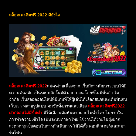
สล็อตเครดิตฟรี 2022 ดียังไง
สล็อตเครดิตฟรี 2022
สมัครง่ายเนื่องจาก เว็บมีการพัฒนาระบบให้มี
ความทันสมัย เป็นระบบอัตโนมัติ ฝาก-ถอน โดยที่ไม่มีขั้นต่ำ ไม่
จำกัด เว็บสล็อตออนไลน์ที่มีเกมที่ให้ผู้เล่นได้เลือกสนุกและเดิมพันกับ
เว็บเรา หลายรูปแบบ คมชัดทั้งภาพและเสียง
สล็อตเครดิตฟรี2022
ฝากถอนไม่มีขั้นต่ำ
มีให้เลือกเดิมพันมากมายไม่ซ้ำใคร ไม่ยากใน
การทำความเข้าใจ เป็นระบบภาษาไทย ใช้งานได้ง่ายไม่ยุ่งยาก
สะดวก ทุกขั้นตอนในการดำเนินการ ใช้ได้ทั้ง คอมพิวเตอร์และสมา
ร์ทโฟน