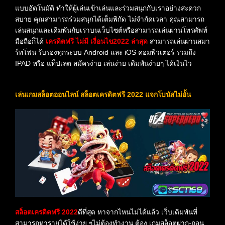
แบบอัตโนมัติ ทำให้ผู้เล่นเข้าเล่นและร่วมสนุกกับเราอย่างสะดวก
สบาย คุณสามารถร่วมสนุกได้เต็มพิกัด ไม่จำกัดเวลา คุณสามารถ
เล่นสนุกและเดิมพันกับเราบนเว็บไซต์หรือสามารถเล่นผ่านโทรศัพท์
มือถือก็ได้
เครดิตฟรี ไม่มี เงื่อนไข2022 ล่าสุด
สามารถเล่นผ่านสมา
ร์ทโฟน รับรองทุกระบบ Android และ iOS คอมพิวเตอร์ รวมถึง
IPAD หรือ แท็ปเลต สมัครง่าย เล่นง่าย เดิมพันง่ายๆ ได้เงินไว
เล่นเกมสล็อตออนไลน์ สล็อตเครดิตฟรี 2022 แจกโบนัสไม่อั้น
สล็อตเครดิตฟรี 2022
ดีที่สุด หาจากไหนไม่ได้แล้ว เว็บเดิมพันที่
สามารถหารายได้ใช้ง่าย ๆไม่ต้องทำงาน ต้อง เกมสล็อตฝาก-ถอน