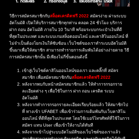
วิธีการสมัครสมาชิกกับ
สล็อตเครดิตฟรี 2022
สมัครง่าย ผ่านระบบ
อัตโนมัติ เปิดให้บริการสมาชิกทุกท่าน ตลอด 24 ชั่วโมง บริการ
ฝาก ถอน อัตโนมัติ ภายใน 10 วินาที พร้อมระบบกระเป๋าเงินที่ดี
ที่สุดในประเทศ และระบบเกมสล็อตออนไลน์ และคาสิโนออนไลน์ ที่
ไม่จำเป็นต้องโยกเงินให้ซับซ้อน เว็บไซต์ของเราทำระบบอัตโนมัติ
ขึ้นมาเพื่อให้สมาชิก สามารถทำรายการเดิมพันได้อย่างง่ายดาย วิธี
การสมัครสมาชิกนั้น มีเพียงไม่กี่ขั้นตอนดังนี้
เข้าสู่เว็บไซต์คาสิโนออนไลน์ของเรา และคลิ๊กที่ สมัคร
สมาชิก เพื่อสมัครสมาชิกกับ
สล็อตเครดิตฟรี 2022
หลังจากพบกับหน้าสมัครสมาชิกแล้ว ให้ทำการกรอกราย
ละเอียดต่าง ๆ เพื่อใช้ในการ ฝาก ถอน เครดิต ระบบ
อัตโนมัติ
หลังจากทำการกรอกรายละเอียดเรียบร้อยแล้ว ให้สมาชิกไป
ที่ ทางเข้า UFABET เพื่อเข้าร่วมการเดิมพันกับเว็บคาสิโน
ออนไลน์ ที่ดีที่สุดในประเทศ โดยใช้เบอร์โทรศัพท์ที่ใช้ในการ
สมัคร แทน User เพื่อเข้าให้งานได้ทันที
หลังจากเข้าไปสู่ระบบอัตโนมัติของเว็บไซต์ของเราแล้ว
สมาชิกสามารถทำการเติมเครดิต และรอรับเครดิตได้ทันที