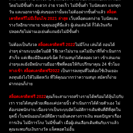
โดยไม่มีขั้นต่ำ สะดวก ง่าย รวดเร็ว ไม่มีขั้นต่ำ โบนัสแตก แจกทุก
วัน และนอกจากผู้เล่นของเรานั้นจะไม่ต้องฝากขั้นต่ำแล้ว
สล็อต
เครดิตฟรีไม่มีเงื่อนไข 2021 ล่าสุด
เว็บสล็อตแตกง่าย โบนัสและ
รางวัลอีกมากมาย รอคุณอยู่ที่นี่แล้ว ผู้เล่นเล่นได้ ก็ได้เงินจริง
ปลอดภัยไม่ผ่านเอเย่นต์แถมยังไม่มีขั้นต่ำ
ไม่ต้องเป็นกังวล
สล็อตเครดิตฟรี 2022
ไม่มีโกง เล่นได้ ถอนได้
ง่ายๆ ผ่านระบบอัตโนมัติ ใช้เวลาไม่นาน แค่ไม่มีนาทีก็ดำเนินการ
สำเร็จ แค่เพียงมีอินเตอร์เน็ต ก็ร่วมสนุกได้ตลอดเวลา เข้าเล่นเกม
ง่ายๆและยังมีพนักงานมืออาชีพที่คอยให้กับปรึกษาคุณ 24 ชั่วโมง
ทางเข้า สล็อตเครดิตฟรี2022
เป็นการลงทุนที่ไม่ต้องใช้เงินเยอะ
ลงทุนยังไงให้ไม่ผิดหวัง ที่ให้คุณมากกว่าความสนุก สมัครก็ง่าย
ฝากถอนก็ง่าย
สล็อตเครดิตฟรี 2022
คุณก็จะสามารถสร้างรายได้พร้อมได้ลุ้นไปกับ
เรา รวยได้สนุกด้วยเพียงแค่ปลายนิ้ว ดำเนินการได้ด้วยตัวเอง ไม่
ต้องรอพนักงาน เนื่องจากเป็นระบบอัตโนมัติการเดิมพันที่ดีที่สุดใน
ยุคนี้ เว็บพนันออนไลน์ที่มีความมั่นคงทางการเงิน หมดปัญหาเรื่อง
การเงิน ไม่มีการโกง ไม่มีขั้นต่ำ เมื่อผู้เล่นเลือกเดิมพันกับเราแล้ว
คุณจะพบกับเงินรางวัล แจ็คพอตไม่อั้น