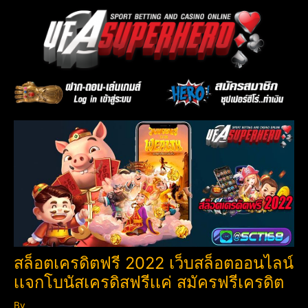
Skip
to
content
สล็อตเครดิตฟรี 2022 เว็บสล็อตออนไลน์
เเจกโบนัสเครดิสฟรีเเค่ สมัครฟรีเครดิต
By