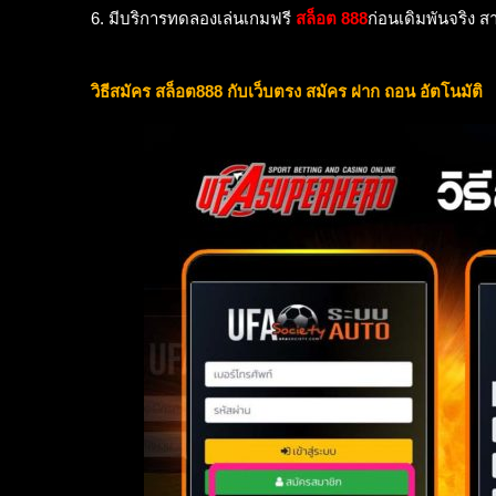
6. มีบริการทดลองเล่นเกมฟรี
สล็อต 888
ก่อนเดิมพันจริง 
วิธีสมัคร สล็อต888 กับเว็บตรง สมัคร ฝาก ถอน อัตโนมัติ