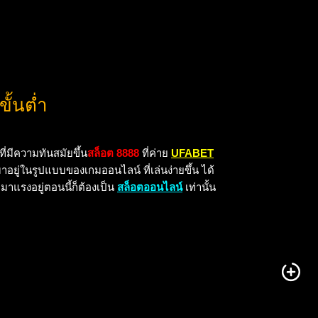
ั้นต่ำ
ที่มีความทันสมัยขึ้น
สล็อต 8888
ที่ค่าย
UFABET
อยู่ในรูปแบบของเกมออนไลน์ ที่เล่นง่ายขึ้น ได้
มาแรงอยู่ตอนนี้ก็ต้องเป็น
สล็อตออนไลน์
เท่านั้น