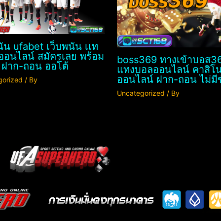
นัน ufabet เว็บพนัน เเท
อนไลน์ สมัครเลย พร้อม
boss369 ทางเข้าบอส3
 ฝาก-ถอน ออโต้
แทงบอลออนไลน์ คาสิโ
ออนไลน์ ฝาก-ถอน ไม่มีขั
gorized
/ By
Uncategorized
/ By