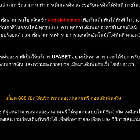
แล้ว สมาชิกสามารถทำการเติมเครดิต และรอรับเครดิตได้ทันที ภายในเวลา 
มาชิกสามารถโยกเงินเข้า
ค่าย slot online
เพื่อเริ่มเดิมพันได้ทันที ไม่
มพันคาสิโนออนไลน์ ทุกรูปแบบ ครบทุกการเดิมพันของคาสิโนออนไลน์
รียบร้อยแล้ว สมาชิกสามารถทำรายการถอนเงินอัตโนมัติได้ทันที ตลอด
ซต์ของเราที่เปิดให้บริการ
UFABET
อย่างเป็นทางการ และได้รับการรั
ับระบบการเงิน และความสะดวกสบาย เมื่อมาเดิมพันกับเว็บไซต์ของเรา
ง ที่ผู้เล่นสามารถทดลองเล่นเกมฟรี ได้ทุกเกมแบบไม่มีขีดจำกัด เหมือนไ
ลองเล่น เกมก่อนเดิมพันจริงได้ เพื่อศึกษารายละเอียด และ วิธีการเล่นเก