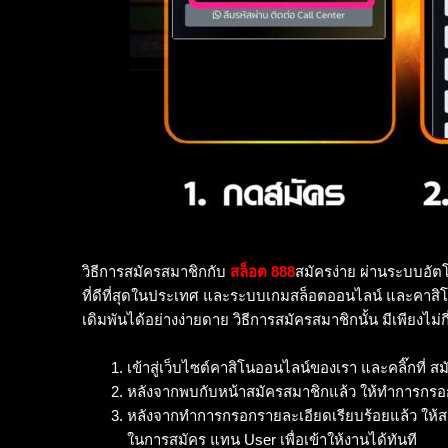
วิธีการสมัครสมาชิกกับ
สล็อต 888
สมัครง่าย ผ่านระบบอัตโ
ที่ดีที่สุดในประเทศ และระบบเกมสล็อตออนไลน์ และคาสิโน
เดิมพันได้อย่างง่ายดาย วิธีการสมัครสมาชิกนั้น มีเพียงไม่กี่
เข้าสู่เว็บไซต์คาสิโนออนไลน์ของเรา และคลิ๊กที่ ส
หลังจากพบกับหน้าสมัครสมาชิกแล้ว ให้ทำการกรอกร
หลังจากทำการกรอกรายละเอียดเรียบร้อยแล้ว ให้สมาช
ในการสมัคร แทน User เพื่อเข้าให้งานได้ทันที