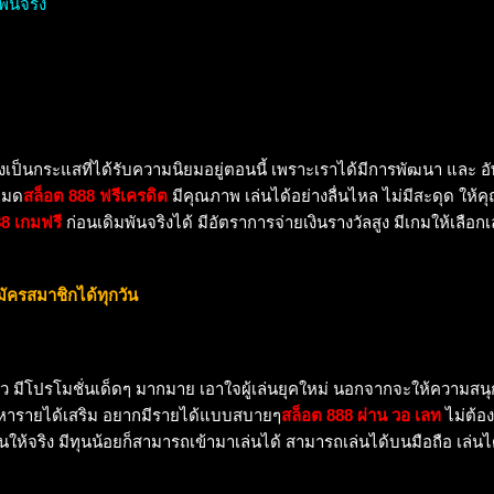
พันจริง
งเป็นกระแสที่ได้รับความนิยมอยู่ตอนนี้ เพราะเราได้มีการพัฒนา และ อ
นหมด
สล็อต 888 ฟรีเครดิต
มีคุณภาพ เล่นได้อย่างลื่นไหล ไม่มีสะดุด ให้ค
8 เกมฟรี
ก่อนเดิมพันจริงได้ มีอัตราการจ่ายเงินรางวัลสูง มีเกมให้เลื
ัครสมาชิกได้ทุกวัน
ไว มีโปรโมชั่นเด็ดๆ มากมาย เอาใจผู้เล่นยุคใหม่ นอกจากจะให้ความสนุ
มองหารายได้เสริม อยากมีรายได้แบบสบายๆ
สล็อต 888 ผ่าน วอ เลท
ไม่ต้อง
ินให้จริง มีทุนน้อยก็สามารถเข้ามาเล่นได้ สามารถเล่นได้บนมือถือ เล่นได