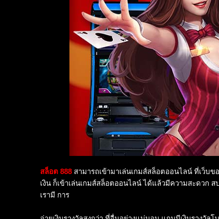
สล็อต 888
สามารถเข้ามาเล่นเกมส์สล็อตออนไลน์ ที่เว็บของเร
เงิน ก็เข้าเล่นเกมส์สล็อตออนไลน์ ได้แล้วมีความสะดวก 
เรามี การ
จ่ายเงินรางวัลสูงกว่า ที่อื่นอย่างแน่นอน แถมมีเงินรางวัล