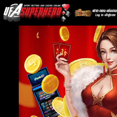
Skip
to
content