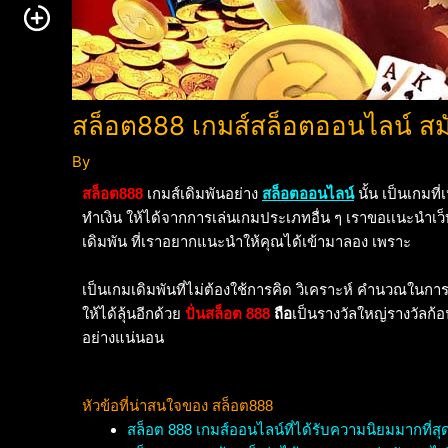
สล็อต888 เกมส์สล็อตออนไลน์ สมัค
By
สล็อต888
เกมส์เดิมพันอย่าง
สล็อตออนไลน์
นั้น เป็นเกมที
ทำเงิน ให้ได้จากการเล่นเกมประเภทอื่น ๆ เราขอเเนะนำเว
เดิมพัน ที่เราอยากแนะนำให้คุณได้เข้ามาลอง เพราะ
เป็นเกมเดิมพันที่ไม่ต้องใช้การคิด วิเคราะห์ คำนวณในการ
ให้ได้ลุ้นอีกด้วย
ปั่นสล็อต 888
ถือ
เป็นรางวัลใหญ่รางวัลก้
อย่างแน่นอน
หัวข้อที่น่าสนใจของ สล็อต888
สล็อต 888 เกมส์ออนไลน์ที่ได้รับความนิยมมากที่ส