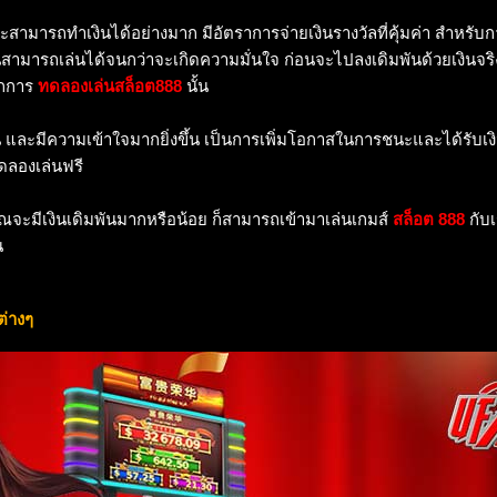
ะสามารถทำเงินได้อย่างมาก มีอัตราการจ่ายเงินรางวัลที่คุ้มค่า สำหรับการเ
่นสามารถเล่นได้จนกว่าจะเกิดความมั่นใจ ก่อนจะไปลงเดิมพันด้วยเงินจริง
จากการ
ทดลองเล่นสล็อต888
นั้น
น
และมีความเข้าใจมากยิ่งขึ้น
เป็นการเพิ่มโอกาสในการชนะและได้รับเงินร
ทดลองเล่นฟรี
ุณจะมีเงินเดิมพันมากหรือน้อย ก็สามารถเข้ามาเล่นเกมส์
สล็อต 888
กับเ
น
ต่างๆ