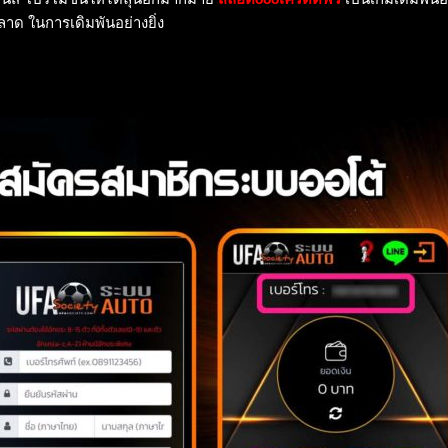
าด ในการเดิมพันอย่างยิ่ง