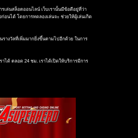
ล่นสล็อตออนไลน์ เว็บเรานั้นมีข้อดีอยู่ที่ว่า
ก่อนได้ โดยการทดลองเล่นจะ ช่วยให้ผู้เล่นเกิด
างวัลที่เพิ่มมากยิ่งขึ้นตามไปอีกด้วย ในการ
ราได้ ตลอด 24 ชม. เราได้เปิดให้บริการมีการ