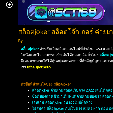
สล็อตjoker สล็อตโจ๊กเกอร์ ค่าย
By
สล็อตjoker
สำหรับเว็บสล็อตออนไลน์ที่กำลังมาแรง และ ได้
โบนัสแตกไว สามารถเข้าเล่นได้ตลอด 24 ชั่วโมง
สล็อต jo
พิเศษมากมายให้ได้ลุ้นอยู่ตลอดเวลา ที่สำคัญมีสูตรและเ
เรา
ufasuperhero
หัวข้อที่น่าสนใจของ สล็อตjoker
สล็อตjoker ค่ายเกมสล็อตเว็บตรง 2022 เล่นได้ตลอด
ข้อดีของการเข้ามาเดิมพันที่ค่ายเกมของเรา สล็อตj
เล่นเกม สล็อตjoker รับรองไม่มีผิดหวัง
วิธีสมัคร สล็อตjoker กับเว็บตรง สมัคร ฝาก ถอน อั