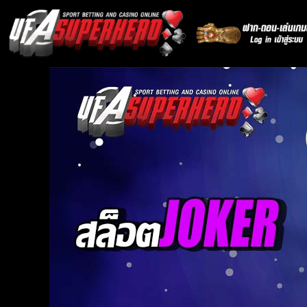
Skip
to
content