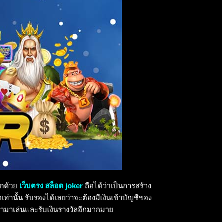
ีกด้วย
เว็บตรง สล็อต joker
ถือได้ว่าเป็นการสร้าง
วเท่านั้น รับรองได้เลยว่าจะต้องมีเงินเข้าบัญชีของ
ข้ามาเล่นและรับเงินรางวัลอีกมากมาย