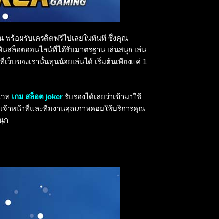
น พร้อมรับเครดิตฟรีไปเลยในทันที ซึ่งคุณ
พันสล็อตออนไลน์ที่ได้รับมาตรฐาน เล่นสนุก เล่น
่เว็บของเรานั้นทุนน้อยเล่นได้ เริ่มต้นเพียงแค่ 1
อเวท
เกม สล็อต joker
รับรองได้เลยว่าเข้ามาใช้
งมีเจ้าหน้าที่และทีมงานคุณภาพคอยให้บริการคุณ
นุก