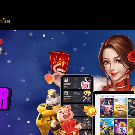
่วโมง