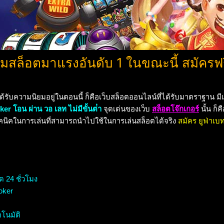
เกมสล็อตมาแรงอันดับ 1 ในขณะนี้ สมัครฟ
รับความนิยมอยู่ในตอนนี้ ก็คือเว็บสล็อตออนไลน์ที่ได้รับมาตราฐาน มีเ
ker โอน ผ่าน วอ เลท ไม่มีขั้นต่ํา
จุดเด่นของเว็บ
สล็อตโจ๊กเกอร์
นั้น ก็ค
ทคนิคในการเล่นที่สามารถนำไปใช้ในการเล่นสล็อตได้จริง
สมัคร ยูฟ่าเบ
 24 ชั่วโมง
oker
ตโนมัติ