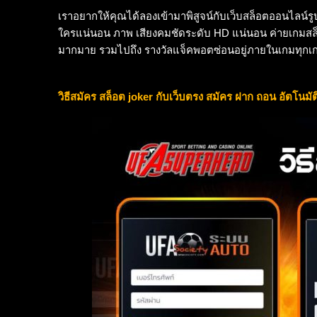
เราอยากให้คุณได้ลองเข้ามาพิสูจน์กับเว็บสล็อตออนไลน์ร
ใครแน่นอน ภาพ เสียงคมชัดระดับ HD แน่นอน ค่ายเกมสล็อ
มากมาย รวมไปถึง รางวัลแจ็คพอตซ่อนอยู่ภายในเกมทุกเ
วิธีสมัคร สล็อต joker กับเว็บตรง สมัคร ฝาก ถอน อัตโนมัต