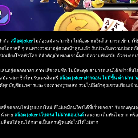
จำกัด
สล็อตjoker
ไม่ต้องสมัครสมาชิก ไม่ต้องฝากเงินก็สามารถเข้ามาใช
ลาดโอกาสดี ๆ หนทางรวยมาอยู่ตรงหน้าคุณแล้ว รับประกันความปลอดภัย 
กเสี่ยงโชคทั่วโลก ที่สำคัญเว็บของเรานั้นยังมีความทันสมัย ด้วยระบบ
้เล่นอยู่ตลอดเวลา ภาพ เสียงคมชัด ไม่มีสะดุด สามารถเล่นได้อย่างลื่น
ญสมัครสมาชิกใหม่รับเครดิตฟรี
สล็อต joker ฝากถอน ไม่มีขั้น ต่ํา ผ่าน 
บได้ทุกบัญชีธนาคารและช่องทางทรูวอเลท รวมไปถึงถ้าคุณชวนเพื่อนเข้า
นสล็อตออนไลน์รูปแบบใหม่ ที่ไม่เหมือนใครได้ที่เว็บของเรา รับรองค
น์ ค่าย
สล็อต joker เว็บตรง ไม่ผ่านเอเย่นต์
เล่นง่าย เดิมพันไม่ยาก พร้
อมเปลี่ยนให้คุณได้กลายเป็นเศรษฐีคนต่อไปได้ไม่ยาก