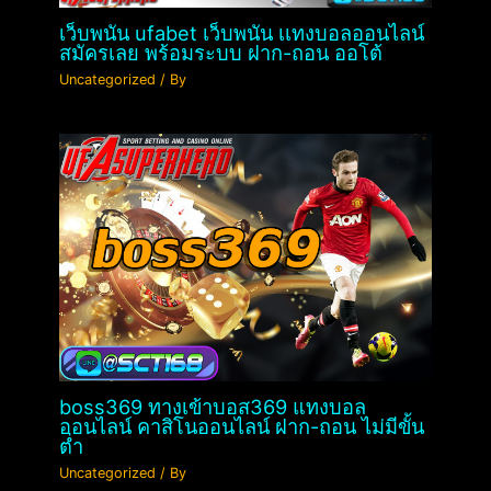
เว็บพนัน ufabet เว็บพนัน เเทงบอลออนไลน์
สมัครเลย พร้อมระบบ ฝาก-ถอน ออโต้
Uncategorized
/ By
boss369 ทางเข้าบอส369 แทงบอล
ออนไลน์ คาสิโนออนไลน์ ฝาก-ถอน ไม่มีขั้น
ต่ำ
Uncategorized
/ By