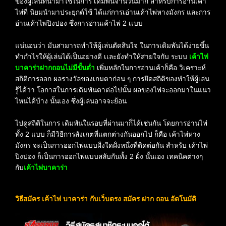
ของผู้เล่นที่นำมาใช้ในการ เดิมพันจำนวนมาก สำหรับการอ่านเค้า
ไพ่ที่ นิยมนำมาประยุกต์ใช้ ได้แก่การเอ่านเค้าไพ่หางมังกร และการ
อ่านเค้าไพ่ปิงปอง ซึ่งการอ่านเค้าไพ่ 2 เเบบ
แน่นอนว่า มันสามารถทำให้ผู้เล่นตัดสินใจ ในการเดิมพันได้ง่ายขึ้น
ทำกำไรให้ผู้เล่นได้เป็นอย่างดี เเละยังทำให้สายใจกับ ระบบ
เค้าไพ่
บาคาร่าฝากถอนไม่มีขั้นต่ำ
เพิ่มหลักในการอ่านเค้าก็คือ วิเคราะห์
สถิติการออก ผลรางวัลของเกมตาก่อน ๆ การยึดสถิติของทำให้ผู้เล่น
รู้ได้ว่า โอกาสในการเดิมพันตาต่อไปนั้น ผลของไพ่จะออกมาในแนว
ไหนได้บ้าง นั้นเอง ซึ่งผู้เล่นอาจจะย้อน
ไปดูสถิติในการ เดิมพันในรอบที่ผ่านมาก็ได้เช่นกัน โดยการอ่านไพ่
ทั้ง 2 แบบ ก็มีวิธีการสังเกตที่แตกต่างกันออกไป ก็คือ เค้าไพ่หาง
มังกร จะเป็นการออกไพ่แบบฝั่งใดฝั่งหนึ่งที่ติดต่อกัน สำหรับ เค้าไพ่
ปิงปอง ก็เป็นการออกไพ่แบบสลับกันทั้ง 2 ฝั่ง นั้นเอง เทคนิคต่างๆ
กับ
เค้าไพ่บาคาร่า
วิธีสมัคร เค้าไพ่ บาคาร่า กับเว็บตรง สมัคร ฝาก ถอน อัตโนมัติ