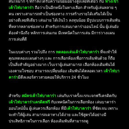
สนใจมาก ๆ ที่กำลังได้รับความนิยมอย่างสูงเลยทีเดียว กับ
ทางเข้า
เค้าไพ่บาคาร่า
ถือว่าเป็นอีกหนึ่งในทางเลือก สำหรับผู้เล่นหลาย ๆ
คน เพราะสามารถทำเป็นช่องทาง การสร้างรายได้เสริมได้เป็น
อย่างดีเลยทีเดียว เล่นง่าย ได้เงินไว ลงทุนน้อย มีรูปแบบการเดิมพัน
ที่หลากหลายช่องทาง สำหรับการเล่นบาคาร่า
ออนไลน์ นั้น ผู้เล่นยัง
ต้องคำนึงถึง หลักการเล่นเกม มีเทคนิคในการเล่น มีการวางแผน
การเล่นที่ดี
ในแบบต่างๆ รวมไปถึง การ
ทดลองเล่นเค้าไพ่บาคาร่า
ที่จะทำให้
คุณทดลองเเผนต่างๆ เเละ การเลือกห้องเพื่อการเดิมพันด้วย ก็ถือ
เป็นสิ่งสำคัญอย่างมาก เว็บเราผู้เล่นสามารถ
เลือกห้องเดิมพันได้
เองตามใจชอบ สามารถเปลี่ยนห้อง เดิมพันได้ตลอดเวลา
เค้าไพ่บา
คาร่า
มีดีลเลอร์สาวสวยคอยให้บริการ 24 ชั่วโมง
สำหรับ
สมัครเค้าไพ่บาคาร่า
เล่นกับเราครั้งเเรกเเจกฟรีเครดิตกับ
เค้าไพ่บาคาร่าเครดิตฟรี
กับเทคนิคในการเลือกห้อง เล่นบาคาร่า
ออนไลน์นั้น ผู้เล่นควรเลือกห้อง ที่มี
เค้าไพ่บาคาร่า
ที่ชัดเจน เพราะ
จะทำให้ผู้เล่น สามารถเดาทางได้ง่าย และใช้สูตรได้อย่างมี
ประสิทธิภาพในการเลือก ห้องเดิมพันที่สามารถดู