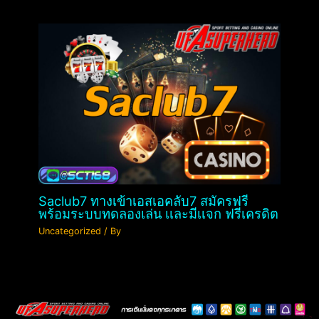
Saclub7 ทางเข้าเอสเอคลับ7 สมัครฟรี
พร้อมระบบทดลองเล่น เเละมีเเจก ฟรีเครดิต
Uncategorized
/ By