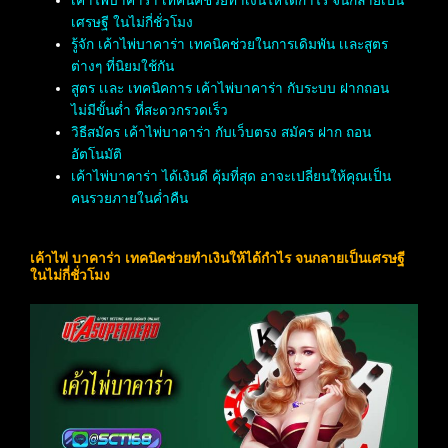
เค้าไพ่บาคาร่า เทคนิคช่วยทำเงินให้ได้กำไร จนกลายเป็น
เศรษฐี ในไม่กี่ชั่วโมง
รู้จัก เค้าไพ่บาคาร่า เทคนิคช่วยในการเดิมพัน เเละสูตร
ต่างๆ ที่นิยมใช้กัน
สูตร เเละ เทคนิคการ เค้าไพ่บาคาร่า กับระบบ ฝากถอน
ไม่มีขั้นต่ำ ที่สะดวกรวดเร็ว
วิธีสมัคร เค้าไพ่บาคาร่า กับเว็บตรง สมัคร ฝาก ถอน
อัตโนมัติ
เค้าไพ่บาคาร่า ได้เงินดี คุ้มที่สุด อาจะเปลี่ยนให้คุณเป็น
คนรวยภายในค่ำคืน
เค้าไพ่ บาคาร่า เทคนิคช่วยทำเงินให้ได้กำไร จนกลายเป็นเศรษฐี
ในไม่กี่ชั่วโมง