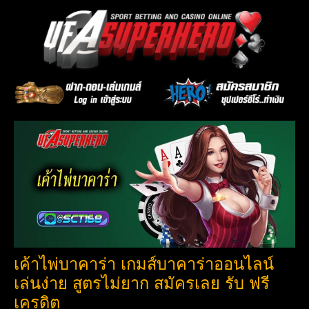
Skip
to
content
เค้าไพ่บาคาร่า เกมส์บาคาร่าออนไลน์
เล่นง่าย สูตรไม่ยาก สมัครเลย รับ ฟรี
เครดิต