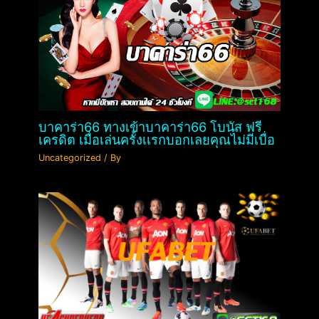
บาคาร่า66 ทางเข้าบาคาร่า66 โบนัส ฟรี
เครดิต เมื่อเล่นครั้งเเรกบอกเลยคุณไม่มีเบื่อ
Uncategorized
/ By