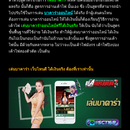
สำหรับสูตรที่ใช้ในการ
เล่นบาคาร่า
ที่หลายคนนิยมใช้กันในและได้
ผลจริง นั้นก็คือ สูตรการอ่านเค้าไพ่ นั้นเอง ซึ่ง เป็นสูตรที่สามารถนำ
ไปปรับใช้ในการเล่น
บาคาร่าออนไลน์
ได้จริง ถ้าผู้เล่นคนไหน
ต้องการเล่น บาคาร่าออนไลน์ ให้ได้เงินนั้นก็ต้องเรียนรู้วิธีการอ่าน
เค้าไพ่
เล่นบาคาร่าออนไลน์ฟรีได้เงินจริง
ให้เป็น นับได้ว่าเป็นสูตร
ขั้นพื้นฐานที่ใช้ง่าย ได้เงินจริง ทำให้ผู้เล่นบาคาร่าออนไลน์ ได้เงิน
กันไปเป็นกอบเป็นกำนับไม่ถ้วนมาแล้วนั้นเอง ซึ่งสูตรการอ่านเค้า
ไพ่นั้น มีด้วยกันหลากหลาย ไม่ว่าจะเป็นเค้าไพ่มังกร เค้าไพ่ปิงปอง
เค้าไพ่สองตัวตัด เป็นต้น
เล่นบาคาร่า เว็บไหนดี ได้เงินจริง ต้องที่เราเท่านั้น