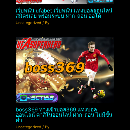
เว็บพนัน ufabet เว็บพนัน เเทงบอลออนไลน์
สมัครเลย พร้อมระบบ ฝาก-ถอน ออโต้
Uncategorized
/ By
boss369 ทางเข้าบอส369 แทงบอล
ออนไลน์ คาสิโนออนไลน์ ฝาก-ถอน ไม่มีขั้น
ต่ำ
Uncategorized
/ By