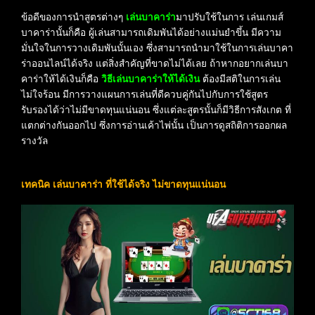
ข้อดีของการนำสูตรต่างๆ
เล่นบาคาร่า
มาปรับใช้ในการ เล่นเกมส์
บาคาร่านั้นก็คือ ผู้เล่นสามารถเดิมพันได้อย่างแม่นยำขึ้น มีความ
มั่นใจในการวางเดิมพันนั้นเอง ซึ่งสามารถนำมาใช้ในการเล่นบาคา
ร่าออนไลน์ได้จริง แต่สิ่งสำคัญที่ขาดไม่ได้เลย ถ้าหากอยากเล่นบา
คาร่าให้ได้เงินก็คือ
วิธีเล่นบาคาร่าให้ได้เงิน
ต้องมีสติในการเล่น
ไม่ใจร้อน มีการวางแผนการเล่นที่ดีควบคู่กันไปกับการใช้สูตร
รับรองได้ว่าไม่มีขาดทุนแน่นอน ซึ่งแต่ละสูตรนั้นก็มีวิธีการสังเกต ที่
แตกต่างกันออกไป ซึ่งการอ่านเค้าไพ่นั้น เป็นการดูสถิติการออกผล
รางวัล
เทคนิค เล่นบาคาร่า ที่ใช้ได้จริง ไม่ขาดทุนแน่นอน