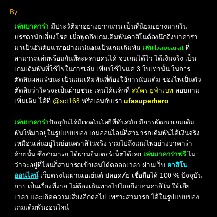
By
เล่นบาคาร่า
มีประวัติมาอย่างยาวนาน เป็นที่นิยมอย่างมากใน
บรรดานักเสี่ยงโชค เมื่อพูดถึงเกมเดิมพันคาสิโนต้องนึกถึงบาคาร่า
มาเป็นอันดับแรกอย่างแน่นอนเป็นเกมเดิมพัน
เล่น baccarat
ที่
สามารถเล่นพร้อมกันทีละหลายคนได้ จบเกมได้ไว ได้เงินจริง เป็น
เกมเดิมพันที่ใช้ไพ่ในการเล่น เพียงใช้ไพ่แค่ 3 ใบเท่านั้น ในการ
ตัดสินผลแพ้ชนะ เป็นเกมเดิมพันที่ต้องใช้การนับแต้ม ของไพ่เป็นตัว
ตัดสินว่าใครจะเป็นฝ่ายชนะ เล่นได้เเล้วที่
สมัคร ยูฟ่าเบท
สอบถาม
เพิ่มเติม ได้ที่
@sct168
หรือเล่นกับเรา
ufasuperher
o
เล่นบาคาร่า
ปัจจุบันได้มีเทคโนโลยีที่ทันสมัย มีการพัฒนาเกมเดิม
พันให้มาอยู่ในรูปแบบของ เกมออนไลน์ที่สามารถเดิมพันได้เงินจริง
เหมือนเล่นอยู่ในบ่อนคราสิโนจริง รวมไปถึงเกมไพ่อย่างบาคาร่า
ด้วยนั้น ซึ่งสามารถ ได้ผ่านอินเตอร์เน็ตได้เลย
เล่นบาคาร่าฟรี
ไม่
ว่าจะอยู่ที่ไหนก็สามารถเข้าเล่นได้ตลอดเวลา ผ่านเว็บ
คาสิโน
ออนไลน์
เว็บตรงไม่ผ่านเอเย่นต์ ปลอดภัย เชื่อถือได้ 100 % ปัจจุบัน
การ เป็นเรื่องที่ง่าย ไม่ต้องเดินทางไปไกลถึงบ่อนคาสิโน ให้เสีย
เวลา และเกิดความเสี่ยงอีกต่อไป เพราะสามารถ ได้ในรูปแบบของ
เกมเดิมพันออนไลน์