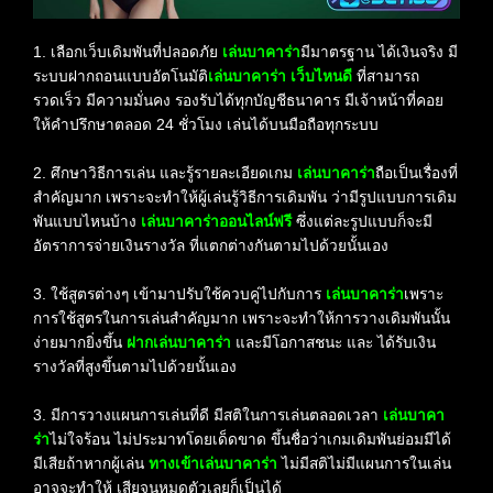
1. เลือกเว็บเดิมพันที่ปลอดภัย
เล่นบาคาร่า
มีมาตรฐาน ได้เงินจริง มี
ระบบฝากถอนแบบอัตโนมัติ
เล่นบาคาร่า เว็บไหนดี
ที่สามารถ
รวดเร็ว มีความมั่นคง รองรับได้ทุกบัญชีธนาคาร มีเจ้าหน้าที่คอย
ให้คำปรึกษาตลอด 24 ชั่วโมง เล่นได้บนมือถือทุกระบบ
2. ศึกษาวิธีการเล่น และรู้รายละเอียดเกม
เล่นบาคาร่า
ถือเป็นเรื่องที่
สำคัญมาก เพราะจะทำให้ผู้เล่นรู้วิธีการเดิมพัน ว่ามีรูปแบบการเดิม
พันแบบไหนบ้าง
เล่นบาคาร่าออนไลน์ฟรี
ซึ่งแต่ละรูปแบบก็จะมี
อัตราการจ่ายเงินรางวัล ที่แตกต่างกันตามไปด้วยนั้นเอง
3. ใช้สูตรต่างๆ เข้ามาปรับใช้ควบคู่ไปกับการ
เล่นบาคาร่า
เพราะ
การใช้สูตรในการเล่นสำคัญมาก เพราะจะทำให้การวางเดิมพันนั้น
ง่ายมากยิ่งขึ้น
ฝากเล่นบาคาร่า
และมีโอกาสชนะ และ ได้รับเงิน
รางวัลที่สูงขึ้นตามไปด้วยนั้นเอง
3. มีการวางแผนการเล่นที่ดี มีสติในการเล่นตลอดเวลา
เล่นบาคา
ร่า
ไม่ใจร้อน ไม่ประมาทโดยเด็ดขาด ขึ้นชื่อว่าเกมเดิมพันย่อมมีได้
มีเสียถ้าหากผู้เล่น
ทางเข้าเล่นบาคาร่า
ไม่มีสติไม่มีแผนการในเล่น
อาจจะทำให้ เสียจนหมดตัวเลยก็เป็นได้