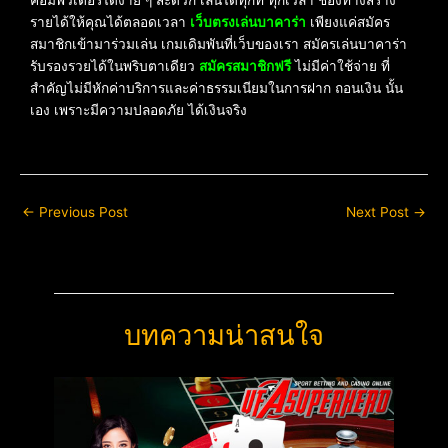
คอมพิวเตอร์ได้ง่าย ๆ สะดวก เล่นได้ทุกที่ ทุกเวลา ช่องทางสร้าง
รายได้ให้คุณได้ตลอดเวลา
เว็บตรงเล่นบาคาร่า
เพียงแค่สมัคร
สมาชิกเข้ามาร่วมเล่น เกมเดิมพันที่เว็บของเรา สมัครเล่นบาคาร่า
รับรองรวยได้ในพริบตาเดียว
สมัครสมาชิกฟรี
ไม่มีค่าใช้จ่าย ที่
สำคัญไม่มีหักค่าบริการและค่าธรรมเนียมในการฝาก ถอนเงิน นั้น
เอง เพราะมีความปลอดภัย ได้เงินจริง
←
Previous Post
Next Post
→
บทความน่าสนใจ