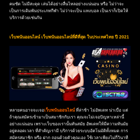
คมชัด ไม่มีสะดุด เล่นได้อย่างลื่นไหลอย่างแน่นอน หรือ ไม่ว่าจะ
เป็นการเดิมพันประเภทกีฬา ไม่ว่าจะเป็น แทงบอล เป็นเราก็เปิดให้
บริการด้วยเช่นกัน
เว็บพนันออนไลน์ เว็บพนันออนไลน์ที่ดีที่สุด ในประเทศไทย ปี 2021
หลายคนอาจจะเจอ
เว็บพนันออนไลน์
ที่ล่าช้า ไม่อัพเดท น่าเบื่อ แต่
ถ้าคุณสมัครเข้ามาเป็นสมาชิกกับเรา คุณจะไม่เจอปัญหาเหล่านี้
อย่างแน่นอน เพราะเว็บของเรานั้นทันสมัย อัพเดทให้มีความทันมัย
อยู่ตลอดเวลา ที่สำคัญเรามี บริการด้วยระบบอัตโนมัติทั้งหมด การ
สมัครสมาชิก หรือ ฝาก ถอนด้วยตัวคุณเอง ใช้เวลาเพียงไม่กี่วินาที