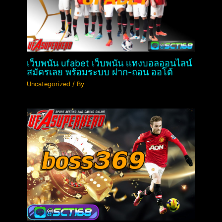
เว็บพนัน ufabet เว็บพนัน เเทงบอลออนไลน์
สมัครเลย พร้อมระบบ ฝาก-ถอน ออโต้
Uncategorized
/ By