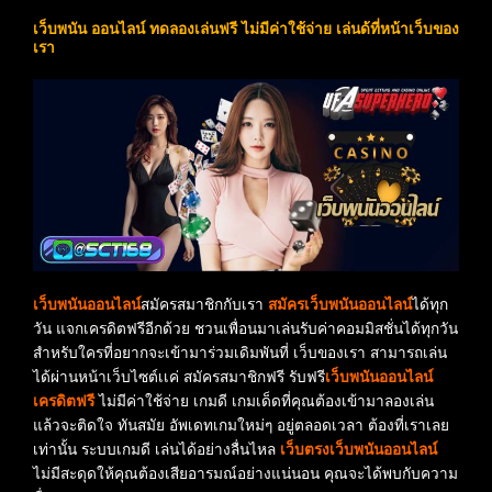
เว็บพนัน ออนไลน์ ทดลองเล่นฟรี ไม่มีค่าใช้จ่าย เล่นด้ที่หน้าเว็บของ
เรา
เว็บพนันออนไลน์
สมัครสมาชิกกับเรา
สมัครเว็บพนันออนไลน์
ได้ทุก
วัน แจกเครดิตฟรีอีกด้วย ชวนเพื่อนมาเล่นรับค่าคอมมิสชั่นได้ทุกวัน
สำหรับใครที่อยากจะเข้ามาร่วมเดิมพันที่ เว็บของเรา สามารถเล่น
ได้ผ่านหน้าเว็บไซต์เเค่ สมัครสมาชิกฟรี รับฟรี
เว็บพนันออนไลน์
เครดิตฟรี
ไม่มีค่าใช้จ่าย เกมดี เกมเด็ดที่คุณต้องเข้ามาลองเล่น
แล้วจะติดใจ ทันสมัย อัพเดทเกมใหม่ๆ อยู่ตลอดเวลา ต้องที่เราเลย
เท่านั้น ระบบเกมดี เล่นได้อย่างลื่นไหล
เว็บตรงเว็บพนันออนไลน์
ไม่มีสะดุดให้คุณต้องเสียอารมณ์อย่างแน่นอน คุณจะได้พบกับความ