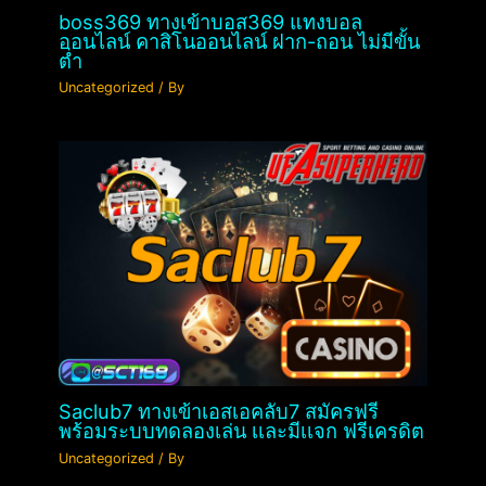
boss369 ทางเข้าบอส369 แทงบอล
ออนไลน์ คาสิโนออนไลน์ ฝาก-ถอน ไม่มีขั้น
ต่ำ
Uncategorized
/ By
Saclub7 ทางเข้าเอสเอคลับ7 สมัครฟรี
พร้อมระบบทดลองเล่น เเละมีเเจก ฟรีเครดิต
Uncategorized
/ By