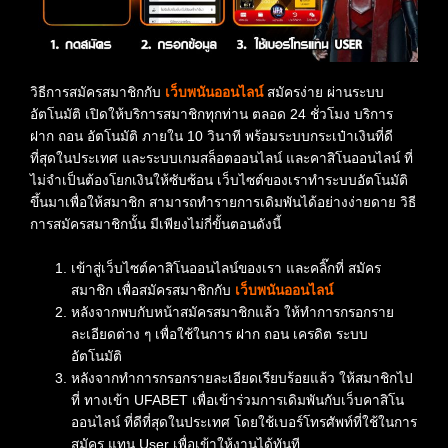
วิธีการสมัครสมาชิกกับ
เว็บพนันออนไลน์
สมัครง่าย ผ่านระบบ
อัตโนมัติ เปิดให้บริการสมาชิกทุกท่าน ตลอด 24 ชั่วโมง บริการ
ฝาก ถอน อัตโนมัติ ภายใน 10 วินาที พร้อมระบบกระเป๋าเงินที่ดี
ที่สุดในประเทศ และระบบเกมสล็อตออนไลน์ และคาสิโนออนไลน์ ที่
ไม่จำเป็นต้องโยกเงินให้ซับซ้อน เว็บไซต์ของเราทำระบบอัตโนมัติ
ขึ้นมาเพื่อให้สมาชิก สามารถทำรายการเดิมพันได้อย่างง่ายดาย วิธี
การสมัครสมาชิกนั้น มีเพียงไม่กี่ขั้นตอนดังนี้
เข้าสู่เว็บไซต์คาสิโนออนไลน์ของเรา และคลิ๊กที่ สมัคร
สมาชิก เพื่อสมัครสมาชิกกับ
เว็บพนันออนไลน์
หลังจากพบกับหน้าสมัครสมาชิกแล้ว ให้ทำการกรอกราย
ละเอียดต่าง ๆ เพื่อใช้ในการ ฝาก ถอน เครดิต ระบบ
อัตโนมัติ
หลังจากทำการกรอกรายละเอียดเรียบร้อยแล้ว ให้สมาชิกไป
ที่ ทางเข้า UFABET เพื่อเข้าร่วมการเดิมพันกับเว็บคาสิโน
ออนไลน์ ที่ดีที่สุดในประเทศ โดยใช้เบอร์โทรศัพท์ที่ใช้ในการ
สมัคร แทน User เพื่อเข้าให้งานได้ทันที