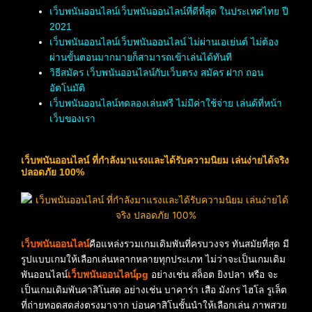
เว็บพนันออนไลน์เว็บพนันออนไลน์ที่ดีที่สุด ในประเทศไทย ปี
2021
เว็บพนันออนไลน์เว็บพนันออนไลน์ ไม่ผ่านเอเย่นต์ ไม่ต้อง
ผ่านขั้นตอนมากมายก็สามารถเข้าเล่นได้ทันที
วิธีสมัคร เว็บพนันออนไลน์กับเว็บตรง สมัคร ฝาก ถอน
อัตโนมัติ
เว็บพนันออนไลน์ทดลองเล่นฟรี ไม่มีค่าใช้จ่าย เล่นด้ที่หน้า
เว็บของเรา
เว็บพนันออนไลน์ ที่กำลังมาแรงและได้รับความนิยม เล่นง่ายได้จริง
ปลอดภัย 100%
เว็บพนันออนไลน์
คือแหล่งรวมเกมเดิมพันที่ครบวงจร ทันสมัยที่สุด มี
รูปแบบเกมให้เลือกเล่นหลากหลายทุกประเภท ไม่ว่าจะเป็นเกมเดิม
พันออนไลน์
เว็บพนันออนไลน์pg
อย่างเช่น สล็อต ยิงปลา หรือ จะ
เป็นเกมเดิมพันคาสิโนสด อย่างเช่น บาคาร่า เสือ มังกร ไฮโล รูเล็ต
ที่ถ่ายทอดสดส่งตรงมาจาก บ่อนคาสิโนชั้นนำให้เลือกเล่น ภาพสวย