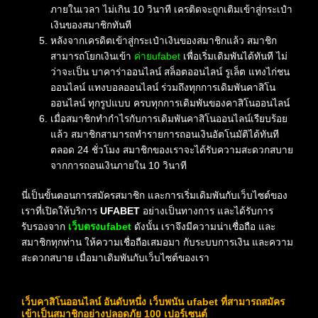
ภายในเวลา ไม่เกิน 10 วินาที เครติดจะถูกเติมเข้าสู่กระเป๋า
เงินของสมาชิกทันที
หลังจากเครดิตเข้าสู่กระเป๋าเงินของสมาชิกแล้ว สมาชิก
สามารถโยกเงินเข้า
ค่ายufabet
เพื่อเริ่มเดิมพันได้ทันที ไม่
ว่าจะเป็น บาคาร่าออนไลน์ สล็อตออนไลน์ รูเล็ต แทงไก่ชน
ออนไลน์ แทงบอลออนไลน์ ร่วมถึงทุกการเดิมพันคาสิโน
ออนไลน์ ทุกรูปแบบ ครบทุกการเดิมพันของคาสิโนออนไลน์
เมื่อสมาชิกทำกำไรกับการเดิมพันคาสิโนออนไลน์เรียบร้อย
แล้ว สมาชิกสามารถทำรายการถอนเงินอัตโนมัติได้ทันที
ตลอด 24 ชั่วโมง สมาชิกของเราจะได้รับความสะดวกสบาย
จากการถอนเงินภายใน 10 วินาที
นี่เป็นขั้นตอนการสมัครสมาชิก และการเริ่มเดิมพันกับเว็บไซต์ของ
เราที่เปิดให้บริการ
UFABET
อย่างเป็นทางการ และได้รับการ
รับรองจาก
เว็บตรงufabet
ดังนั้น เราจึงมีความน่าเชื่อถือ และ
สมาชิกทุกท่าน ให้ความเชื่อถือเสมอมา กับระบบการเงิน และความ
สะดวกสบาย เมื่อมาเดิมพันกับเว็บไซต์ของเรา
เว็บคาสิโนออนไลน์ อันดับหนึ่ง เว็บพนัน ufabet ที่สามารถสมัคร
เข้าเป็นสมาชิกอย่างปลอดภัย 100 เปอร์เซนต์