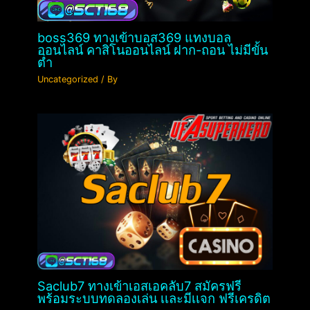
boss369 ทางเข้าบอส369 แทงบอล
ออนไลน์ คาสิโนออนไลน์ ฝาก-ถอน ไม่มีขั้น
ต่ำ
Uncategorized
/ By
Saclub7 ทางเข้าเอสเอคลับ7 สมัครฟรี
พร้อมระบบทดลองเล่น เเละมีเเจก ฟรีเครดิต