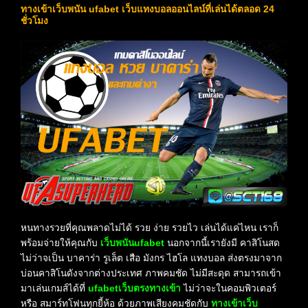
ทางเข้าเว็บพนัน ufabet เว็บแทงบอลออนไลน์ที่เล่นได้ตลอด 24
ชั่วโมง
หนทางรวยที่คุณพลาดไม่ได้ รวย ง่าย รวยไว เล่นได้แค่ไหน เราก็
พร้อมจ่ายให้คุณกับ
เว็บพนันufabet
นอกจากนี้เรายังมี คาสิโนสด
ไม่ว่าจเป็น บาคาร่า รูเล็ต เสือ มังกร ไฮโล แทงบอล ส่งตรงมาจาก
บ่อนคาสิโนดังจากต่างประเทศ ภาพคมชัด ไม่มีสะดุด สามารถเข้า
มาเล่นเกมส์ได้ที่
ufabetเว็บตรงทางเข้า
ไม่ว่าจะในคอมพิวเตอร์
หรือ สมาร์ทโฟนทุกยี้ห้อ ด้วยภาพเสียงคมชัดกับ
ทางเข้าเว็บ