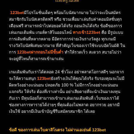
123bet
มีโปรโมชั่นเด็ดๆ พร้อมโบนัสมากมาย ไม่ว่าจะเป็นสมัคร
สมาชิกรับโบนัสเครดิตฟรี หรือ ชวนเพื่อมาเล่นรับค่าคอมมิสชั่นทุก
เดือนฟรี สามารถนำไปต่อยอดได้จริง ถอนเงินได้จริง ข้อดีของการ
เล่นเกมเดิมพัน เกมส์คาสิโนออนไลน์
ทางเข้า123bet
คือ มีรูปแบบ
การเดิมพันที่หลากหลาย มีอัตราการจ่ายเงินรางวัลสูง ทุกเกมมี
รางวัลโบนัสพิเศษมากมาย ที่สำคัญเว็บของเราใช้ระบบอัตโนมัติ ใน
การ
123betฝากถอนไม่มีขั้นต่ำ
ทำให้รวดเร็ว สะดวก สบายไม่ว่า
จะอยู่ที่ไหนก็สามารถเข้ามาเล่น
เกมเดิมพันกับเราได้ตลอด 24 ชั่วโมง อย่าพลาดโอกาสดีๆ
นอกจาก
จะให้ความสนุก
123bet
ยังสร้างเงินให้คุณได้จริง รับรองคุณจะไม่มี
ผิดหวังอย่างแน่นอน ปลอดภัย 100 % ไม่มีการโกงอย่างแน่นอน
แจกจริง ให้จริง ต้องที่เราเท่านั้น อย่าเสียดายที่จะนำเงินมาลงทุน
กับเรา มีทุนน้อยก็สามารถเข้ามาเล่นเกมเดิมพันที่ เว็บของเราได้
ช่องทางการหารายได้ง่ายๆ ที่คุณต้องไม่พลาด อยากรวย อยากมี
เงินใช้ อยากมีเงินเข้าบัญชีรีบสมัครสมาชิก ได้เลย
ข้อดี ของการเล่นเว็บคาสิโนตรง ไม่ผ่านเอเย่นต์ 123bet