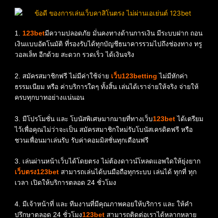
1.
123bet
มีความปลอดภัย มั่นคงทางด้านการเงิน มีระบบฝาก ถอน
เงินแบบอัตโนมัติ ที่รองรับได้ทุกบัญชีธนาคารรวมไปถึงช่องทาง ทรู
วอลเล็ท อีกด้วย สะดวก รวดเร็ว ได้เงินจริง
2. สมัครสมาชิกฟรี ไม่มีค่าใช้จ่าย
เว็บ123betting
ไม่มีหักค่า
ธรรมเนียม หรือ ค่าบริการใดๆ ทั้งสิ้น เล่นได้เราจ่ายให้จริง จ่ายให้
ครบทุกบาทอย่างแน่นอน
3. มีโปรโมชั่น และ โบนัสพิเศษมากมายที่ทางเว็บ
123bet
ได้เตรียม
ไว้เพื่อคุณไม่ว่าจะเป็น สมัครสมาชิกใหม่รับโบนัสเครดิตฟรี หรือ
ชวนเพื่อนมาเล่นรับ รับค่าคอมมิสชั่นทุกเดือนฟรี
3. เล่นผ่านหน้าเว็บได้โดยตรง ไม่ต้องดาวน์โหลดแอพใดให้ยุ่งยาก
เว็บตรง123bet
สามารถเล่นได้บนมือถือทุกระบบ เล่นได้ ทุกที่ ทุก
เวลา เปิดให้บริการตลอด 24 ชั่วโมง
4. มีเจ้าหน้าที่ และ ทีมงานที่มีคุณภาพคอยให้บริการ และ ให้คำ
ปรึกษาตลอด 24 ชั่วโมง
123bet
สามารถติดต่อเราได้หลากหลาย