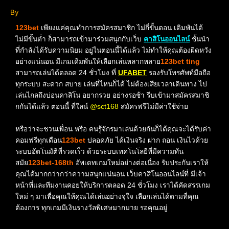
By
123bet
เพียงแค่คุณทำการสมัครสมาชิก ไม่กี่ขั้นตอน เดิมพันได้
ไม่มีขั้นต่ำ ก็สามารถเข้ามาร่วมสนุกกับเว็บ
คาสิโนออนไลน์
ชั้นนำ
ที่กำลังได้รับความนิยม อยู่ในตอนนี้ได้แล้ว ไม่ทำให้คุณต้องผิดหวัง
อย่างแน่นอน มีเกมเดิมพันให้เลือกเล่นหลากหลาย
123bet ting
สามารถเล่นได้ตลอด 24 ชั่วโมง ที่
UFABET
รองรับโทรศัพท์มือถือ
ทุกระบบ สะดวก สบาย เล่นที่ไหนก็ได้ ไม่ต้องเสียเวลาเดินทาง ไป
เล่นไกลถึงบ่อนคาสิโน อยากรวย อย่างรอช้า รีบเข้ามาสมัครสมาชิ
กกันได้แล้ว ตอนนี้ ที่ใลน์
@sct168
สมัครฟรีไม่มีค่าใช้จ่าย
หรือว่าจะชวนเพื่อน หรือ คนรู้จักรมาเล่นด้วยกันก็ได้คุณจะได้รับค่า
คอมฟรีทุกเดือน
1
23bet
ปลอดภัย ได้เงินจริง ฝาก ถอน เงินไวด้วย
ระบบอัตโนมัติที่รวดเร็ว ด้วยระบบเทคโนโลยีที่มีความทัน
สมัย
123bet-168th
อัพเดทเกมใหม่อย่างต่อเนื่อง รับประกันเราให้
คุณได้มากกว่ากว่าความสนุกแน่นอน เว็บคาสิโนออนไลน์ที่ มีเจ้า
หน้าที่และทีมงานคอยให้บริการตลอด 24 ชั่วโมง เราได้คัดสรรเกม
ใหม่ ๆ มาเพื่อคุณให้คุณได้เล่นอย่างจุใจ เลือกเล่นได้ตามที่คุณ
ต้องการ ทุกเกมมีเงินรางวัลพิเศษมากมาย รอคุณอยู่