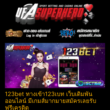
Skip
to
content
123bet ทางเข้า123เบท เว็บเดิมพัน
ออนไลน์ มีเกมส์มากมายสมัครเลยรับ
ฟรีเครดิต