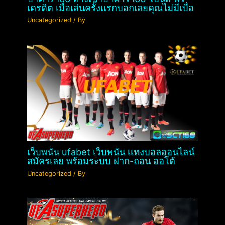
เครดิต เมื่อเล่นครั้งเเรกบอกเลยคุณไม่มีเบื่อ
Uncategorized
/ By
เว็บพนัน ufabet เว็บพนัน เเทงบอลออนไลน์
สมัครเลย พร้อมระบบ ฝาก-ถอน ออโต้
Uncategorized
/ By