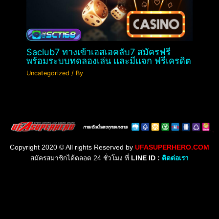
Saclub7 ทางเข้าเอสเอคลับ7 สมัครฟรี
พร้อมระบบทดลองเล่น เเละมีเเจก ฟรีเครดิต
Uncategorized
/ By
Copyright 2020 © All rights Reserved by
UFASUPERHERO.COM
สมัครสมาชิกได้ตลอด 24 ชั่วโมง ที่
LINE ID :
ติดต่อเรา