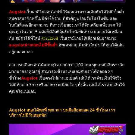
Augslot
เว็บคาสิโนออนไลน์ที่ ให้คุณสามารถเดิมพันได้ไม่มีขั้นต่ำ
สมัครสมาชิกฟรีไม่มีค่าใช้จ่าย ที่สำคัญพร้อมรับโปรโมชั่น และ
โบนัสพิเศษอีกมากมาย ที่ทางเว็บของเราได้จัดเตรียมเพื่อแจก ให้
คุณทุกวัน สมาชิกเดิมก็มีสิทธิลุ้นรับโบนัสพิเศษ มากมายได้เหมือน
กัน สมัครได้ที่ใลน์
@sct168
เว็บเรามีเกมให้เลือกเล่นมากมาย
augslotฝากถอนไม่มีขั้นต่ำ
อัพเดทเกมเดิมพันใหม่ๆ ให้คุณได้เล่น
อยู่ตลอดเวลา
สามารถเลือกเล่นได้แบบจุใจ มากกว่า 100 เกม ทุกเกมมีเงินรางวัล
มากมายรอคุณอยู่ สามารถเข้ามาเล่นเกมกับเราได้ตลอด 24
ชั่วโมง
Augslot
เว็บตรงไม่ผ่านเอเย่นต์ เล่นได้เราจ่ายเงินให้จริง
ไม่มีหักค่าบริการหรือค่าธรรมเนียมใดๆ ทั้งสิ้น เล่นได้เราจ่ายเงินให้
คุณจริงแน่นอน
Augslot สนุกได้ทุกที่ ทุกเวลา บนมือถือตลอด 24 ชั่วโมง เรา
บริการไม่มีวันหยุดพัก