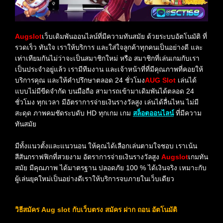
Augslot
เว็บเดิมพันออนไลน์ที่มีความทันสมัย ด้วยระบบอัตโนมัติ ที่
รวดเร็ว ทันใจ เราให้บริการ และใส่ใจลูกค้าทุกคนเป็นอย่างดี และ
เท่าเทียมกันไม่ว่าจะเป็นสมาชิกใหม่ หรือ สมาชิกที่เล่นเกมกับเรา
เป็นประจำอยู่แล้ว เรามีทีมงาน และเจ้าหน้าที่ที่มีคุณภาพที่คอยให้
บริการคุณ และให้คำปรึกษาตลอด 24 ชั่วโมง
AUG Slot
เล่นได้
แบบไม่มีขีดจำกัด บนมือถือ สามารถเข้ามาเดิมพันได้ตลอด 24
ชั่วโมง ทุกเวลา มีอัตราการจ่ายเงินรางวัลสูง เล่นได้ลื่นไหน ไม่มี
สะดุด ภาพคมชัดระบดับ HD ทุกเกม เกม
สล็อตออนไลน์
ที่มีความ
ทันสมัย
มีทั้งแนวตั้งและแนวนอน ให้คุณได้เลือกเล่นตามใจชอบ เราเน้น
สีสันกราฟฟิกที่สวยงาม อัตราการจ่ายเงินรางวัลสูง
Augslot
เกมทัน
สมัย มีคุณภาพ ได้มาตรฐาน ปลอดภัย 100 % ได้เงินจริง เหมาะกับ
ผู้เล่นยุคใหม่เป็นอย่างดีเราให้บริการจบภายในเว็บเดียว
วิธีสมัคร Aug slot กับเว็บตรง สมัคร ฝาก ถอน อัตโนมัติ