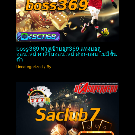
boss369 ทางเข้าบอส369 แทงบอล
ออนไลน์ คาสิโนออนไลน์ ฝาก-ถอน ไม่มีขั้น
ต่ำ
Uncategorized
/ By