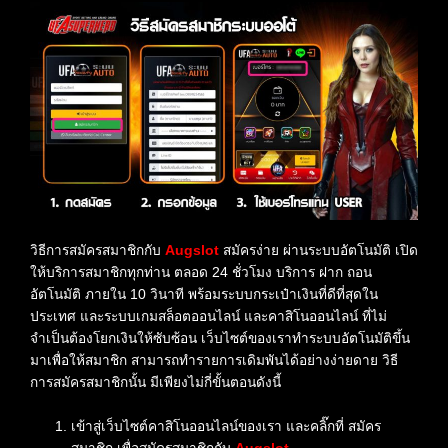
วิธีการสมัครสมาชิกกับ
Augslot
สมัครง่าย ผ่านระบบอัตโนมัติ เปิด
ให้บริการสมาชิกทุกท่าน ตลอด 24 ชั่วโมง บริการ ฝาก ถอน
อัตโนมัติ ภายใน 10 วินาที พร้อมระบบกระเป๋าเงินที่ดีที่สุดใน
ประเทศ และระบบเกมสล็อตออนไลน์ และคาสิโนออนไลน์ ที่ไม่
จำเป็นต้องโยกเงินให้ซับซ้อน เว็บไซต์ของเราทำระบบอัตโนมัติขึ้น
มาเพื่อให้สมาชิก สามารถทำรายการเดิมพันได้อย่างง่ายดาย วิธี
การสมัครสมาชิกนั้น มีเพียงไม่กี่ขั้นตอนดังนี้
เข้าสู่เว็บไซต์คาสิโนออนไลน์ของเรา และคลิ๊กที่ สมัคร