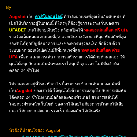
By
Augslot
เว็บ
คาสิโนออนไลน์
ที่กำลังมาแรงที่สุดเป็นอันดับหนึ่ง ที่
เปิดให้บริการอยู่ในตอนนี้ ที่ใครๆ ก็ต้องรู้จักร เพราะเว็บของเรา
UFABET
เล่นได้จ่ายเงินจริง พร้อมเปิดให้
ทดลองเล่นสล็อต ฟรี ufa
รางวัลแจ็คพอตแตกบ่อยที่สุด แจกเงินรางวัลเยอะที่สุด ทันสมัยที่สุด
รองรับได้ทุกบัญชีธนาคาร และช่องทางทรูวอลเล็ท อีกด้วย ด้วย
ระบบฝาก ถอนเงินอัตโนมัติที่มาแรงที่สุด
ทดลองเล่นสล็อต ค่าย
UFA
เพื่อหาเเผนการเล่น สามารถทำรายการได้ด้วยตัวคุณเอง ให้
คุณได้สนุกกับเกมเดิมพันของเราได้ทุกที่ ทุกเวลา ไม่มีขีดจำกัด
ตลอด 24 ชั่วโมง
ไม่ว่าคุณจะอยู่ที่ไหน ทำอะไร ก็สามารถเข้ามาเล่นเกมเดมพันที่
เว็บ
Augslot
ของเราได้ ให้คุณได้เข้ามาร่วมสนุกไปกับการเดิมพัน
ได้ตลอด 24 ชั่วโมง บนมือถือและคอมพิวเตอร์ สามารถเล่นได้
โดยตรงผ่านหน้าเว็บไซต์ ของเราได้เลยไม่ต้องดาวน์โหลดให้เสีย
เวลา ให้ยุ่งยาก สะดวก รวดเร็ว ปลอดภัย ได้เงินจริง
หัวข้อที่น่าสนใจของ Augslot