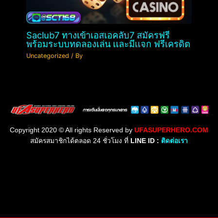
Saclub7 ทางเข้าเอสเอคลับ7 สมัครฟรี
พร้อมระบบทดลองเล่น เเละมีเเจก ฟรีเครดิต
Uncategorized
/ By
Copyright 2020 © All rights Reserved by
UFASUPERHERO.COM
สมัครสมาชิกได้ตลอด 24 ชั่วโมง ที่
LINE ID :
ติดต่อเรา