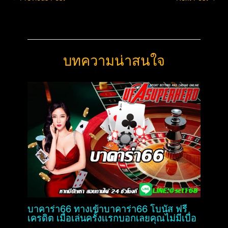
บทความน่าสนใจ
บาคาร่า66 ทางเข้าบาคาร่า66 โบนัส ฟรี
เครดิต เมื่อเล่นครั้งเเรกบอกเลยคุณไม่มีเบื่อ