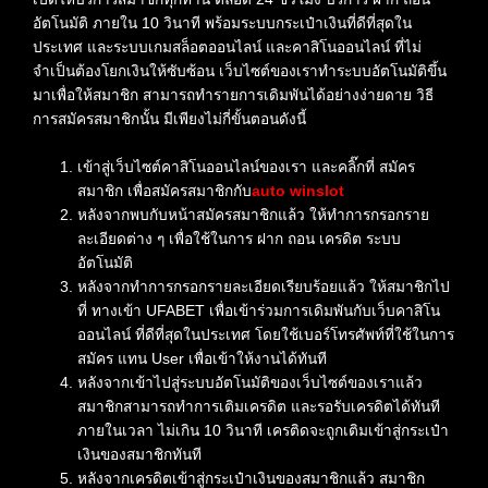
อัตโนมัติ ภายใน 10 วินาที พร้อมระบบกระเป๋าเงินที่ดีที่สุดใน
ประเทศ และระบบเกมสล็อตออนไลน์ และคาสิโนออนไลน์ ที่ไม่
จำเป็นต้องโยกเงินให้ซับซ้อน เว็บไซต์ของเราทำระบบอัตโนมัติขึ้น
มาเพื่อให้สมาชิก สามารถทำรายการเดิมพันได้อย่างง่ายดาย วิธี
การสมัครสมาชิกนั้น มีเพียงไม่กี่ขั้นตอนดังนี้
เข้าสู่เว็บไซต์คาสิโนออนไลน์ของเรา และคลิ๊กที่ สมัคร
สมาชิก เพื่อสมัครสมาชิกกับ
auto winslot
หลังจากพบกับหน้าสมัครสมาชิกแล้ว ให้ทำการกรอกราย
ละเอียดต่าง ๆ เพื่อใช้ในการ ฝาก ถอน เครดิต ระบบ
อัตโนมัติ
หลังจากทำการกรอกรายละเอียดเรียบร้อยแล้ว ให้สมาชิกไป
ที่ ทางเข้า UFABET เพื่อเข้าร่วมการเดิมพันกับเว็บคาสิโน
ออนไลน์ ที่ดีที่สุดในประเทศ โดยใช้เบอร์โทรศัพท์ที่ใช้ในการ
สมัคร แทน User เพื่อเข้าให้งานได้ทันที
หลังจากเข้าไปสู่ระบบอัตโนมัติของเว็บไซต์ของเราแล้ว
สมาชิกสามารถทำการเติมเครดิต และรอรับเครดิตได้ทันที
ภายในเวลา ไม่เกิน 10 วินาที เครติดจะถูกเติมเข้าสู่กระเป๋า
เงินของสมาชิกทันที
หลังจากเครดิตเข้าสู่กระเป๋าเงินของสมาชิกแล้ว สมาชิก