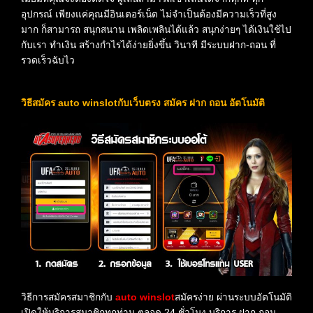
อุปกรณ์ เพียงแค่คุณมีอินเตอร์เน็ต ไม่จำเป็นต้องมีความเร็วที่สูง
มาก ก็สามารถ สนุกสนาน เพลิดเพลินได้แล้ว สนุกง่ายๆ ได้เงินใช้ไป
กับเรา ทำเงิน สร้างกำไรได้ง่ายยิ่งขึ้น วินาที มีระบบฝาก-ถอน ที่
รวดเร็วฉับไว
วิธีสมัคร auto winslotกับเว็บตรง สมัคร ฝาก ถอน อัตโนมัติ
วิธีการสมัครสมาชิกกับ
auto winslot
สมัครง่าย ผ่านระบบอัตโนมัติ
เปิดให้บริการสมาชิกทุกท่าน ตลอด 24 ชั่วโมง บริการ ฝาก ถอน