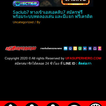
Saclub7 ทางเข้าเอสเอคลับ7 สมัครฟรี
พร้อมระบบทดลองเล่น เเละมีเเจก ฟรีเครดิต
Uncategorized
/ By
Copyright 2020 © All rights Reserved by
UFASUPERHERO.COM
สมัครสมาชิกได้ตลอด 24 ชั่วโมง ที่
LINE ID :
ติดต่อเรา