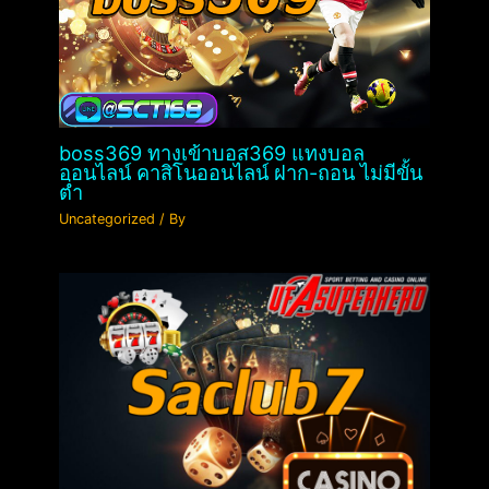
boss369 ทางเข้าบอส369 แทงบอล
ออนไลน์ คาสิโนออนไลน์ ฝาก-ถอน ไม่มีขั้น
ต่ำ
Uncategorized
/ By