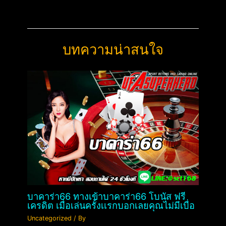
บทความน่าสนใจ
บาคาร่า66 ทางเข้าบาคาร่า66 โบนัส ฟรี
เครดิต เมื่อเล่นครั้งเเรกบอกเลยคุณไม่มีเบื่อ
Uncategorized
/ By