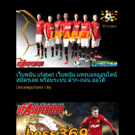
เว็บพนัน ufabet เว็บพนัน เเทงบอลออนไลน์
สมัครเลย พร้อมระบบ ฝาก-ถอน ออโต้
Uncategorized
/ By