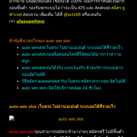
มากมาย ปลอดภัยมั่นคง เชื่อถือได้ 100% ไม่มีการกำหนดเงินฝาก
ถอนขั้นต่ำ รองรับทุกระบบไม่ว่าจะเป็น iOS และ Android
สมัคร ยู
ฟ่าเบท
สอบถาม เพิ่มเติม ได้ที่
@sct168
หรือเล่นกับ
เรา
ufasuperhero
หัวข้อที่น่าสนใจของ auto win slot
auto winslotเว็บตรง ไม่ผ่านเอเย่นต์ ระบบออโต้ที่รวดเร็ว
auto winslotเกมสล็อตออนไลน์ที่ให้คุณได้มากกว่าความ
สนุก
auto winslotเล่นได้จริง แจกเงินจริง ด้วยบริการระบบฝาก
ถอนอัตโนมัติ
วิธีสมัคร autowinslot กับเว็บตรง สมัคร ฝาก ถอน อัตโนมัติ
auto win slot เปิดให้บริการตลอด 24 ชั่วโมง
auto win slot เว็บตรง ไม่ผ่านเอเย่นต์ ระบบออโต้ที่รวดเร็ว
auto winslot
คุณสามารถสมัครเข้ามาง่ายๆ สมัครฟรี ไม่มีขั้นต่ำ