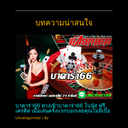
บทความน่าสนใจ
บาคาร่า66 ทางเข้าบาคาร่า66 โบนัส ฟรี
เครดิต เมื่อเล่นครั้งเเรกบอกเลยคุณไม่มีเบื่อ
Uncategorized
/ By