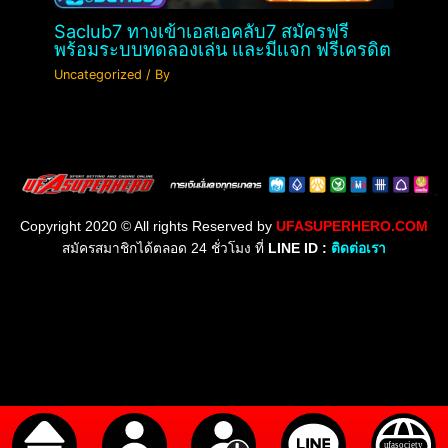
Saclub7 ทางเข้าเอสเอคลับ7 สมัครฟรี
พร้อมระบบทดลองเล่น เเละมีเเจก ฟรีเครดิต
Uncategorized
/ By
Copyright 2020 © All rights Reserved by
UFASUPERHERO.COM
สมัครสมาชิกได้ตลอด 24 ชั่วโมง ที่
LINE ID :
ติดต่อเรา
ufasociety