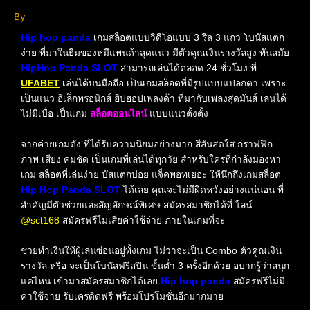
By
Hip hop panda
เกมสล็อตแบบวิดีโอแบบ 3 รีล 3 แถว โบนัสแตก
ง่าย ที่มาในธีมของหมีแพนด้าสุดแนว มีตัวคูณเงินรางวัลสูง ทันสมัย
HipHop Panda SLOT
สามารถเล่นได้ตลอด 24 ชั่วโมง ที่
UFABET
เล่นได้บนมือถือ เป็นเกมสล็อตที่มีรูปแบบแปลกตา เพราะ
เป็นแนว อิเล็กทรอนิกส์ ฮิปฮอปเพลงด้า ที่มากับเพลงสุดมันส์ เล่นได้
ไม่มีเบื่อ เป็นเกม
สล็อตออนไลน์
แบบแนวตั้งตั้ง
จากค่ายเกมดัง ที่ได้รับความนิยมอย่างมาก สีสันสดใส กราฟฟิก
ภาพ เสียง คมชัด เป็นเกมที่เล่นได้ทุกวัย สำหรับใครที่กำลังมองหา
เกม สล็อตที่เล่นง่าย บัสแตกบ่อย แจ็คพอทเยอะ ให้นึกถึงเกมสล็อต
Hip Hop Panda SLOT
ได้เลย คุณจะไม่มีผิดหวังอย่างแน่นอน ที่
สำคัญมีตัวช่วยและสัญลักษณ์พิเศษ สมัครสมาชิกได้ที่ ใลน์
@sct168
สมัครฟรีไม่เสียค่าใช้จ่าย ภายในเกมที่จะ
ช่วยทำเงินให้ผู้เล่นซ่อนอยู่ทั้งเกม ไม่ว่าจะเป็น Combo ตัวคูณเงิน
รางวัล หรือ จะเป็นโบนัสฟรีสปิน ขั้นต่ำ 3 ครั้งอีกด้วย อบากรู้ว่าสนุก
แค่ไหน เข้ามาสมัครสมาชิกได้เลย
Hip hop panda
สมัครฟรีไม่มี
ค่าใช้จ่าย รับเครดิตฟรี พร้อมโปรโมชั่นอีกมากมาย