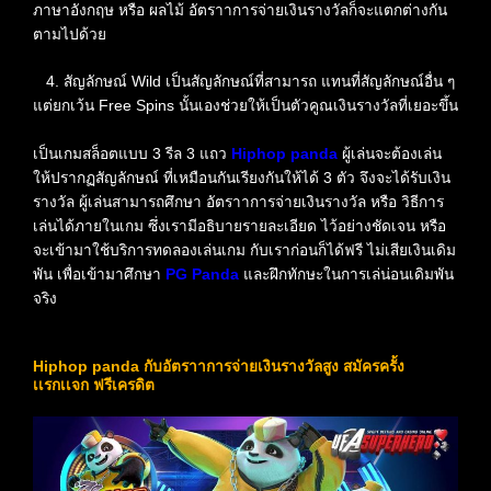
ภาษาอังกฤษ หรือ ผลไม้ อัตราาการจ่ายเงินรางวัลก็จะแตกต่างกัน
ตามไปด้วย
4. สัญลักษณ์ Wild เป็นสัญลักษณ์ที่สามารถ แทนที่สัญลักษณ์อื่น ๆ
แต่ยกเว้น Free Spins นั้นเองช่วยให้เป็นตัวคูณเงินรางวัลที่เยอะขึ้น
เป็นเกมสล็อตแบบ 3 รีล 3 แถว
Hiphop panda
ผู้เล่นจะต้องเล่น
ให้ปรากฏสัญลักษณ์ ที่เหมือนกันเรียงกันให้ได้ 3 ตัว จึงจะได้รับเงิน
รางวัล ผู้เล่นสามารถศึกษา อัตราาการจ่ายเงินรางวัล หรือ วิธีการ
เล่นได้ภายในเกม ซึ่งเรามีอธิบายรายละเอียด ไว้อย่างชัดเจน หรือ
จะเข้ามาใช้บริการทดลองเล่นเกม กับเราก่อนก็ได้ฟรี ไม่เสียเงินเดิม
พัน เพื่อเข้ามาศึกษา
PG Panda
และฝึกทักษะในการเล่น่อนเดิมพัน
จริง
Hiphop panda กับอัตราาการจ่ายเงินรางวัลสูง สมัครครั้ง
เเรกเเจก ฟรีเครดิต