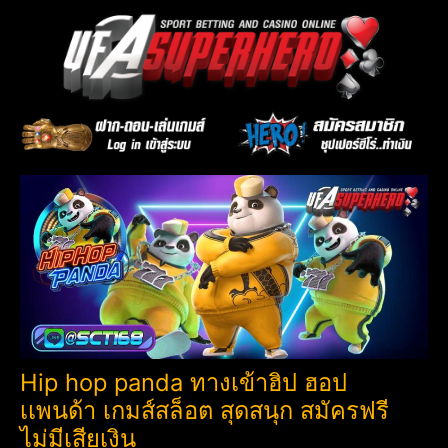
Skip
to
content
Hip hop panda ทางเข้าฮิป ฮอป
เเพนด้า เกมส์สล็อต สุดสนุก สมัครฟรี
ไม่มีเสียเงิน