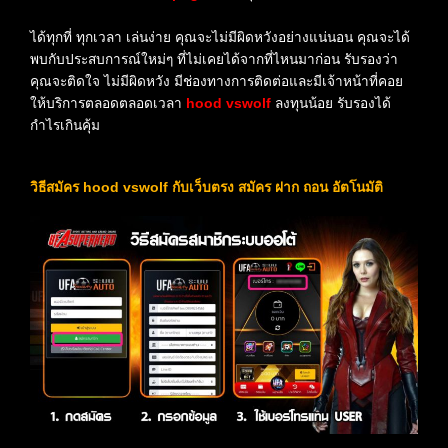
ได้ทุกที่ ทุกเวลา เล่นง่าย คุณจะไม่มีผิดหวังอย่างแน่นอน คุณจะได้
พบกับประสบการณ์ใหม่ๆ ที่ไม่เคยได้จากที่ไหนมาก่อน รับรองว่า
คุณจะติดใจ ไม่มีผิดหวัง มีช่องทางการติดต่อและมีเจ้าหน้าที่คอย
ให้บริการตลอดตลอดเวลา
hood vswolf
ลงทุนน้อย รับรองได้
กำไรเกินคุ้ม
วิธีสมัคร hood vswolf กับเว็บตรง สมัคร ฝาก ถอน อัตโนมัติ