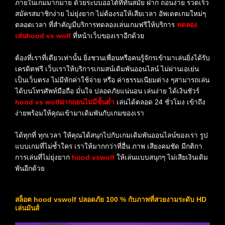
ภายในเกมมากมาย ด้วยระบบออโต้ที่ทันสมัย ฝาก ถอนง่าย รวดเร็ว
สมัครสมาชิกง่าย ไม่ยุ่งยาก ไม่ต้องรอให้เสียเวลา อัพเดตเกมใหม่ๆ
ตลอดเวลา ที่สำคัญมีบริการทดลองเล่นเกมฟรีให้บริการ
ทดลอง
เล่นhood vs wolf
ที่หน้าเว็บของเราอีกด้วย
ต้องที่เราที่เดียวเท่านั้น ยิ่งชวนเพื่อนหรือคนรู้จักรเข้ามาเล่นยิ่งได้รับ
เครดิตฟรี เว็บเราให้บริการเกมสน์เดิมพันออนไลน์ ไม่ผ่านเอเย่น
เป็นเว็บตรง ไม่มีหักค่าใช้จ่าย หรือ ค่าธรรมเนียมต่าง ๆสามารถเล่น
ได้บนโทรศัพท์มือถือ มั่นใจ ปลอดภัยแน่นอน เล่นง่าย ได้เงินชัวร์
hood vs wolfฝากถอนไม่มีขั้นต่ำ
เล่นได้ตลอด 24 ชั่วโมง เข้าถึง
ง่ายพร้อมให้คุณเข้ามาเดิมพันกับเกมของเรา
ได้ทุกที่ ทุกเวลา ให้คุณได้สนุกไปกับเกมเดิมพันออนไลน์ของเรา รูป
แบบเกมที่ไม่ซ้ำใคร เราให้มากกว่าที่อื่น ภาพ เสียงคมชัด มีกติกา
การเล่นที่ไม่ยุ่งยาก
hood vswolf
ให้เล่นแบบสนุกๆ ไม่เสียเงินเดิม
พันอีกด้วย
สล็อต hood vswolf ปลอดภัย 100 % กับภาพที่สวยงามระดับ HD
เล่นมันส์