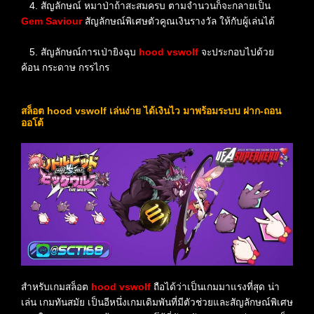
4. สัญลักษณ์ หมาป่าถ้าสะสมครบ ตามจำนวนก็จะกลายเป็น
Gem Saviour
สัญลักษณ์พิเศษตัวคูณเงินรางวัล ให้กับผู้เล่นได้
5. สัญลักษณ์การเป่ายิงฉุบ
hood vswolf
จะประกอบไปด้วย
ค้อน กระดาษ กรรไกร
สล็อต hood vswolf เล่นง่าย ได้เงินไว มาพร้อมระบบ ฝาก-ถอน
ออโต้
สำหรับเกมสล็อต
hood vswolf
ถือได้ว่าเป็นเกมมาแรงที่สุด น่า
เล่น เกมทันสมัย เป็นอีหนึ่งเกมเดิมพันที่มีตัวช่วยและสัญลักษณ์พิเศษ