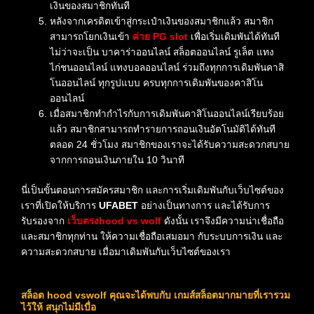
เงินของสมาชิกทันที
หลังจากเครดิตเข้าสู่กระเป๋าเงินของสมาชิกแล้ว สมาชิก
สามารถโยกเงินเข้า
ค่าย PG slot
เพื่อเริ่มเดิมพันได้ทันที
ไม่ว่าจะเป็น บาคาร่าออนไลน์ สล็อตออนไลน์ รูเล็ต แทง
ไก่ชนออนไลน์ แทงบอลออนไลน์ ร่วมถึงทุกการเดิมพันคาสิ
โนออนไลน์ ทุกรูปแบบ ครบทุกการเดิมพันของคาสิโน
ออนไลน์
เมื่อสมาชิกทำกำไรกับการเดิมพันคาสิโนออนไลน์เรียบร้อย
แล้ว สมาชิกสามารถทำรายการถอนเงินอัตโนมัติได้ทันที
ตลอด 24 ชั่วโมง สมาชิกของเราจะได้รับความสะดวกสบาย
จากการถอนเงินภายใน 10 วินาที
นี่เป็นขั้นตอนการสมัครสมาชิก และการเริ่มเดิมพันกับเว็บไซต์ของ
เราที่เปิดให้บริการ
UFABET
อย่างเป็นทางการ และได้รับการ
รับรองจาก
เว็บตรงhood vs wolf
ดังนั้น เราจึงมีความน่าเชื่อถือ
และสมาชิกทุกท่าน ให้ความเชื่อถือเสมอมา กับระบบการเงิน และ
ความสะดวกสบาย เมื่อมาเดิมพันกับเว็บไซต์ของเรา
สล็อต hood vswolf คุณจะได้พบกับ เกมส์สล็อตมากมายที่เรารวม
ไว้ให้ สนุกไม่มีเบื่อ