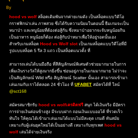
By
hood vs wolf
สล็อตเดิมพันจากค่ายเกมดัง เป็นสล็อตแบบวิดิโอ
กราฟฟิกน่าเล่น ภาพสวย ซึ่งได้รับความนิยมในตอนนี้ ธีมเกมจะเป็น
หมาป่า และหนูน้อยที่ต้องต่อสู้กัน ซึ่งหมาป่าอยากจะจับหนูน้อยกิน
เป็นอาหาร หนูน้อยก็ต้อง ต่อสู้กับป่าหมาเพื่อให้อยู่รอดนั้นเอง
สำหรับเกมสล็อต
Hood vs Wolf slot
เป็นเกมสล็อตแบบวิดีโอที่มี
รูปแบบสล็อต 5 รีล 3 แถว เป็นสล็อตแนวตั้ง ที่
สามารถเล่นได้บนมือถือ
ที่สีสัญลักษณ์พิเศษตัวช่วยมากมายในการ
เพิ่มเงินรางวัลให้สูงมากยิ่งขึ้น ซ่อนอยู่ภายในเกมมากมาย ไม่ว่าจะ
เป็นสัญลักษณ์ Wild หรือ สัญลักษณ์ Scatter นั้นเอง สามารถเข้ามา
เล่นเกมกับเราได้ตลอด 24 ชั่วโมง ที่
UFABET
สมัครได้ที่ ใลน์
@sct168
สมัครสมาชิกรับ
hood vs wolfเครดิตฟรี
สนุก ได้เงินจริง มีอัตรา
การจ่ายเงินค่อนข้างสูง มีระบบฝาก ถอนเงินแบบออโต้ ที่รวดเร็ว
ทันใจ ให้คุณได้เข้ามาเล่นเกมได้แบบไม่มีสะดุด เกมดี ทันสมัย
เหมาะกับผู้เล่นยุคใหม่ได้เป็นอย่างดี เหมาะกับทุกเพศ
hood vs
wolf
เล่นได้จ่ายเงินจริง