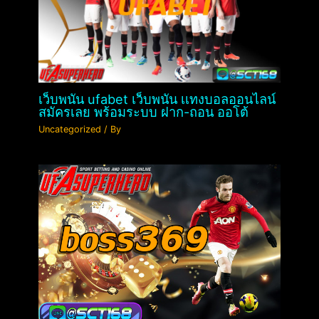
เว็บพนัน ufabet เว็บพนัน เเทงบอลออนไลน์
สมัครเลย พร้อมระบบ ฝาก-ถอน ออโต้
Uncategorized
/ By