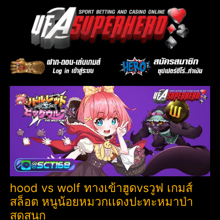
Skip
to
content
hood vs wolf ทางเข้าฮูดvsวูฟ เกมส์
สล็อต หนูน้อยหมวกเเดงปะทะหมาป่า
สุดสนุก