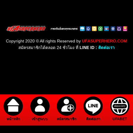
Copyright 2020 © All rights Reserved by
UFASUPERHERO.COM
สมัครสมาชิกได้ตลอด 24 ชั่วโมง ที่
LINE ID :
ติดต่อเรา
ufasociety
หน้าหลัก
เข้าสู่ระบบ
สมัครสมาชิก
ติดต่อเรา
UFABET