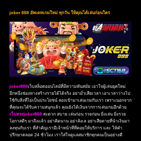
joker 888 อัพเดทเกมใหม่ ทุกวัน ให้คุณได้เล่นก่อนใคร
joker888
เว็บสล็อตออนไลน์ที่มีความทันสมัย เอาใจผู้เล่นยุคใหม่
อีกหนึ่งช่องทางสร้างรายได้ได้จริง อย่ามั่วเสียเวลา เอาเวลาว่างไป
ใช้กับสิ่งที่ไม่เป็นประโยชน์ ลองเข้ามาเล่นเกมกับเรา เพราะนอกจาก
ที่คุณจะได้รับความสนุกแล้ว คุณยังได้เงินจากการเล่นเกมอีกด้วย
เว็บตรงjoker888
สะดวก สบาย เล่นก่อน รวยก่อน ยิ่งเล่น ยิ่งรวย
โอกาสดีๆ มาถึงแล้ว อย่าคิดนาน อย่าลังเล อย่าเสียดายที่นำเงินมา
ลงทุนกับเรา ที่สำคัญเรามีเจ้าหน้าที่ที่คอยให้บริการ และ ให้คำ
ปรึกษาตลอด 24 ชั่วโมง เราใส่ใจดูแลสมาชิกทุกคนเป็นอย่างดี