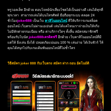
ทรูวอลเล็ท อีกด้วย ตอบโจทย์นักเสี่ยงโชคได้เป็นอย่างดี เล่นได้ทุกที่
ทุกเวลา สามารถเล่นได้บนโทรศัพท์ มือถือทุกระบบ ตลอด 24
ชั่วโมง
joker888
เป็นเว็บ
คาสิโนออนไลน์
ที่ให้บริการเกมสล็อต
ออนไลน์ เว็บตรงไม่ผ่านเอเย่นต์ เล่นได้แค่ไหนเราจ่ายเงินให้จริง
ไม่มีหักค่าธรรมเนียม หรือ ค่าบริการใดๆ ทั้งสิ้น สมัครสมาชิกฟรี
พร้อมรับโบนัส
joker888เครดิตฟรี
อีกด้วย เว็บคาสิโนออนไลน์ที่มี
แต่ให้ ยิ่งเล่น ยิ่งได้ ปลอดภัยแน่นอน 100 % เล่นง่าย ได้เงินชัวร์ ให้
คุณได้สนุกไปกับเกมเดิมพันออนไลน์ที่ไม่ซ้ำใคร
วิธีสมัคร joker 888 กับเว็บตรง สมัคร ฝาก ถอน อัตโนมัติ