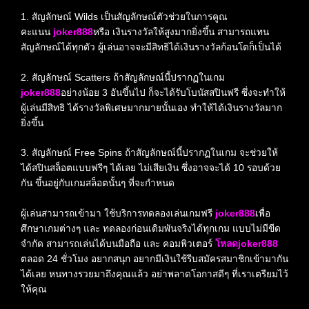
1. สัญลักษณ์ Wilds เป็นสัญลักษณ์ตัวช่วยในการคูณ
คะแนน
joker888
หรือ เงินรางวัลให้สูงมากยิ่งขึ้น สามารถแทน
สัญลักษณ์ได้ทุกตัว ผู้เล่นอาจจะมีสิทธิได้เงินรางวัลก้อนโตก็เป็นได้
2. สัญลักษณ์ Scatters ถ้าสัญลักษณ์นี้ปรากฏในเกม
joker888
อย่างน้อย 3 อันขึ้นไป ก็จะได้รับโบนัสสปินฟรี ซึ่งจะทำให้
ผู้เล่นมีสิทธิ ได้รางวัลพิเศษมากมายนั้นเอง ทำให้ได้เงินรางวัลมาก
ยิ่งขึ้น
3. สัญลักษณ์ Free Spins ถ้าสัญลักษณ์นี้ปรากฏในเกม จะช่วยให้
ได้สปินสล็อตแบบฟรีๆ ได้เลย ไม่เสียเงิน ซึ่งอาจจะได้ 10 รอบด้วย
กัน ขึ้นอยู่กับเกมสล็อตนั้นๆ ที่จะกำหนด
ผู้เล่นสามารถเข้ามา ใช้บริการทดลองเล่นเกมฟรี
joker888
เพื่อ
ศึกษาเกมต่างๆ และ ทดลองก่อนเดิมพันจริงได้ทุกเกม แบบไม่มีขีด
จำกัด สามารถเล่นได้บนมือถือ และ คอมพิวเตอร์
โหลดjoker888
ตลอด 24 ชั่วโมง อยากสนุก อยากมีเงินใช้รีบสมัครสมาชิกเข้ามากัน
ได้เลย หนทางรวยมาถึงคุณแล้ว อย่าพลาดโอกาสดีๆ ที่เราเตรียมไว้
ให้คุณ