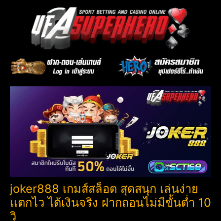
Skip
to
content
joker888 เกมส์สล็อต สุดสนุก เล่นง่าย
เเตกไว ได้เงินจริง ฝากถอนไม่มีขั้นต่ำ 10
วิ