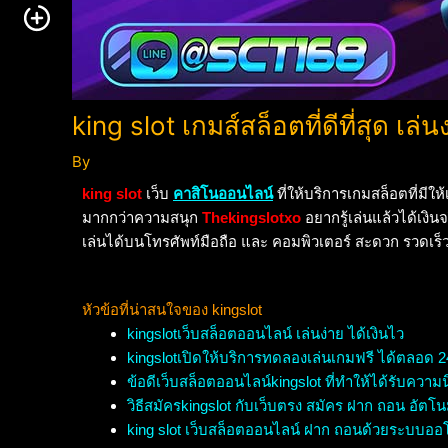
king slot เกมส์สล็อตที่ดีที่สุด เล
By
king slot
เว็บ
คาสิโนออนไลน์
ที่ให้บริการเกมสล็อตที่มีใ
มากกว่าความสนุก
Thekingslotxo
อยากรู้เล่นแล้วได้เงิ
เล่นได้บนโทรศัพท์มือถือ และ คอมพิวเตอร์ สะดวก รวดเร็วเข
หัวข้อที่น่าสนใจของ kingslot
kingslotเว็บสล็อตออนไลน์ เล่นง่าย ได้เงินไว
kingslotเปิดให้บริการทดลองเล่นเกมฟรี ได้ตลอด 24
ข้อดีเว็บสล็อตออนไลน์kingslot ที่ทำให้ได้รับความ
วิธีสมัครkingslot กับเว็บตรง สมัคร ฝาก ถอน อัตโนม
king slot เว็บสล็อตออนไลน์ ฝาก ถอนด้วยระบบออโต้ท