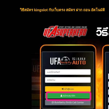
วิธีสมัคร kingslot กับเว็บตรง สมัคร ฝาก ถอน อัตโนมัติ