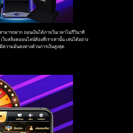
 สามารถฝาก ถอนเงินได้ภายในเวลาไม่กี่วินาที
เว็บสล็อตออนไลน์ต้องที่เราเท่านั้น เล่นได้อย่าง
มีความมั่นคงทางด้านการเงินสูงสุด