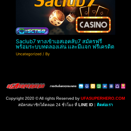
Saclub7 ทางเข้าเอสเอคลับ7 สมัครฟรี
พร้อมระบบทดลองเล่น เเละมีเเจก ฟรีเครดิต
Uncategorized
/ By
Copyright 2020 © All rights Reserved by
UFASUPERHERO.COM
สมัครสมาชิกได้ตลอด 24 ชั่วโมง ที่
LINE ID :
ติดต่อเรา