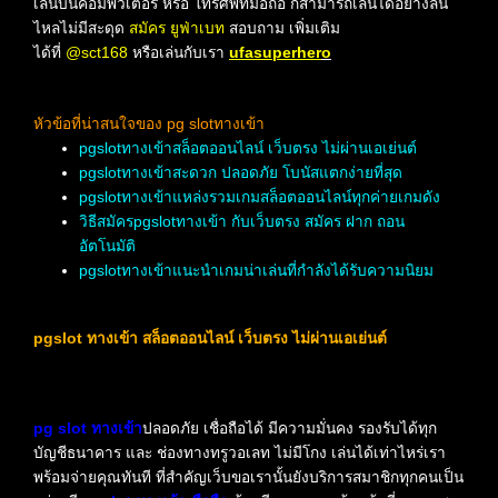
เล่นบนคอมพิวเตอร์ หรือ โทรศัพท์มือถือ ก็สามารถเล่นได้อย่างลื่น
ไหลไม่มีสะดุด
สมัคร ยูฟ่าเบท
สอบถาม เพิ่มเติม
ได้ที่
@sct168
หรือเล่นกับเรา
ufasuperher
o
หัวข้อที่น่าสนใจของ pg slotทางเข้า
pgslotทางเข้าสล็อตออนไลน์ เว็บตรง ไม่ผ่านเอเย่นต์
pgslotทางเข้าสะดวก ปลอดภัย โบนัสแตกง่ายที่สุด
pgslotทางเข้าแหล่งรวมเกมสล็อตออนไลน์ทุกค่ายเกมดัง
วิธีสมัครpgslotทางเข้า กับเว็บตรง สมัคร ฝาก ถอน
อัตโนมัติ
pgslotทางเข้าแนะนำเกมน่าเล่นที่กำลังได้รับความนิยม
pgslot ทางเข้า สล็อตออนไลน์ เว็บตรง ไม่ผ่านเอเย่นต์
pg slot ทางเข้า
ปลอดภัย เชื่อถือได้ มีความมั่นคง รองรับได้ทุก
บัญชีธนาคาร และ ช่องทางทรูวอเลท ไม่มีโกง เล่นได้เท่าไหร่เรา
พร้อมจ่ายคุณทันที ที่สำคัญเว็บขอเรานั้นยังบริการสมาชิกทุกคนเป็น