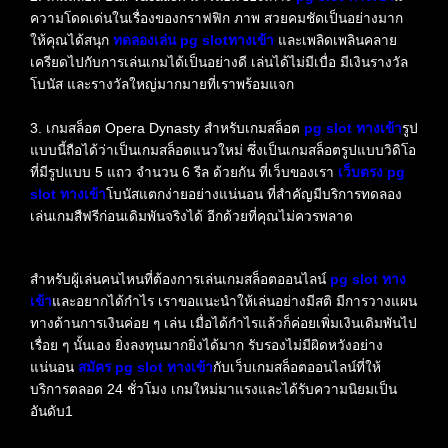
ความโดดเด่นในเรื่องของกราฟฟิก ภาพ สวยคมชัดเป็นอย่างมาก
ให้คุณได้สนุก
ทดลองเล่น pg slotทางเข้า
และเพลิดเพลินคลาย
เครียดไปกับการเล่นเกมได้เป็นอย่างดี เล่นได้ไม่มีเบื่อ มีเงินรางวัล
โบนัส และรางวัลใหญ่มากมายที่เราพร้อมแจก
3. เกมสล็อต Opera Dynasty สำหรับเกมสล็อต
pg slot ทางเข้า
รูป
แบบนี้ถือได้ว่าเป็นเกมสล็อตแนวใหม่ ซึ่งเป็นเกมสล็อตรูปแบบวิดิโอ
ที่มีรูปแบบ 5 แถว จำนวน 6 รีล ด้วยกัน ที่เว็บของเรา
เว็บตรง pg
slot ทางเข้า
โบนัสแตกง่ายอย่างแน่นอน ที่สำคัญมีบริการทดลอง
เล่นเกมสืฟรีก่อนเดิมพันจริงได้ อีกด้วยที่คุณไม่ควรพลาด
สำหรับผู้เล่นคนไหนที่ต้องการเล่นเกมสล็อตออนไลน์
pg slot ทาง
เข้า
และอยากได้กำไร เราขอแนะนำให้เล่นอย่างมีสติ มีการวางแผน
ทางด้านการเงินค่อย ๆ เล่น เมื่อได้กำไรแล้วก็ค่อยเพิ่มเงินเดิมพันไป
เรื่อย ๆ นั้นเอง ยิ่งลงทุนมากยิ่งได้มาก รับรองไม่มีผิดหวังอย่าง
แน่นอน
สมัคร pg slot ทางเข้า
กับเว็บเกมสล็อตออนไลน์ที่ให้
บริการตลอด 24 ชั่วโมง เกมใหม่มาแรงและได้รับความนิยมเป็น
อันดับ1