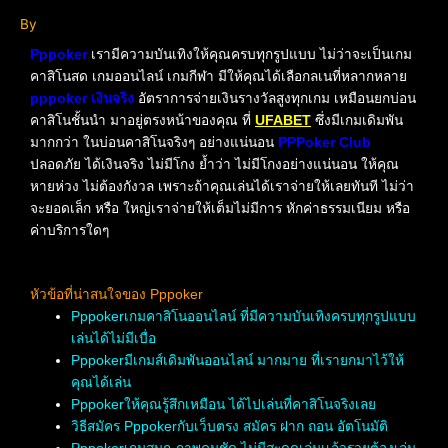
By
Pppoker
เรามีความบันเทิงให้คุณครบทุกรูปแบบ ไม่ว่าจะเป็นเกม
คาสิโนสด เกมออนไลน์ เกมกีฬา มีให้คุณได้เลือกลเนที่หลากหลาย
pppoker เงินจริง
อัตราการจ่ายเงินรางวัลสูงทุกเกม เหมือนยกบ่อน
คาสิโนชั้นนำ มาอยู่ตรงหน้าของคุณ ที่
UFABET
ซึ่งมีเกมเดิมพัน
มากกว่า ในบ่อนคาสิโนจริงๆ อย่างแน่นอน
PPPoker Club
ปลอดภัย ได้เงินจริง ไม่มีโกง ย้ำว่า ไม่มีโกงอย่างแน่นอน ให้คุณ
หายห่วง ไม่ต้องกังวล เพราะถ้าคุณเล่นได้เราจ่ายให้เลยทันที ไม่ว่า
จะยอดเล็ก หรือ ใหญ่เราจ่ายให้เต็มไม่มีการ หักค่าธรรมเนียม หรือ
ค่าบริการใดๆ
หัวข้อที่น่าสนใจของ Pppoker
Pppokerเกมคาสิโนออนไลน์ ที่มีความบันเทิงครบทุกรูปแบบ
เล่นได้ไม่มีเบื่อ
Pppokerมีเกมส์เดิมพันออนไลน์ มากมาย ที่เรายกมาไว้ให้
คุณได้เล่น
Pppokerให้คุณรู้สึกเหมือน ได้ไปเล่นที่คาสิโนจริงเลย
วิธีสมัคร Pppokerกับเว็บตรง สมัคร ฝาก ถอน อัตโนมัติ