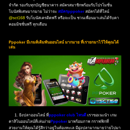
จำกัด รองรับทุกบัญชีธนาคาร สมัครสมาชิกพร้อมรับโปรโมชั่น
โบนัสพิเศษมากมาย ไม่ว่าจะ
สมัครpppoker
สมัครได้ที่ใลน์
@sct168
รับโบนัสเครดิตฟรี หรือจะเป็น ชวนเพื่อนมาเล่นได้รับคา
คอมมิชชั่นฟรี ทุกเดือน
Pppoker มีเกมส์เดิมพันออนไลน์ มากมาย ที่เรายกมาไว้ให้คุณได้
เล่น
1. ยิงปลาออนไลน์ ที่
pppoker club ไหนดี
เราขอเนะนำ เกม
คาสิโนออนไลน์ที่เล่นง่าย
Pppoker
มาพร้อมภาพ กราฟฟิกที่
สวยงามให้คุณได้รู้สึกว่าอยู่ในท้องทะเล มีฝูงปลามากมายว่ายไปมา