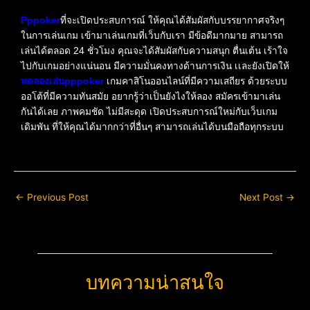
Pppoker
ที่จะเปิดประสบการณ์ ให้คุณได้สัมผัสกับบรรยากาศจริงๆ
ในการเล่นเกม เข้ามาเล่นเกมที่เว็บกับเรา มีข้อดีมากมาย สามารถ
เล่นได้ตลอด 24 ชั่วโมง คุณจะได้สัมผัสกับความสนุก ตื่นเต้น เร้าใจ
ไปกับเกมอย่างแน่นอน มีความมั่นคงทางด้านการเงิน เเละยังเปิดให้
ทดลองเล่นpppoker
เกมคาสิโนออนไลน์ที่มีความเสถียร ด้วยระบบ
ออโต้ที่มีความทันสมัย อยากรู้ว่าเป็นยังไงให้ลอง สมัครเข้ามาเล่น
กันได้เลย ภาพคมชัด ไม่มีสะดุด เปิดประสบการณ์ใหม่กับเว็บเกม
เดิมพัน ที่ให้คุณได้มากกว่าที่อื่นๆ สามารถเล่นได้บนมือถือทุกระบบ
←
Previous Post
Next Post
→
บทความน่าสนใจ