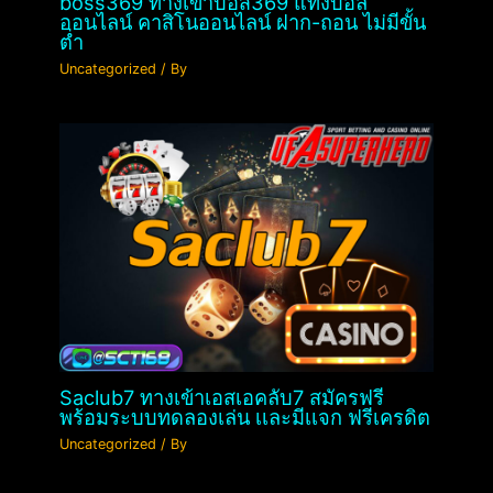
boss369 ทางเข้าบอส369 แทงบอล
ออนไลน์ คาสิโนออนไลน์ ฝาก-ถอน ไม่มีขั้น
ต่ำ
Uncategorized
/ By
Saclub7 ทางเข้าเอสเอคลับ7 สมัครฟรี
พร้อมระบบทดลองเล่น เเละมีเเจก ฟรีเครดิต
Uncategorized
/ By