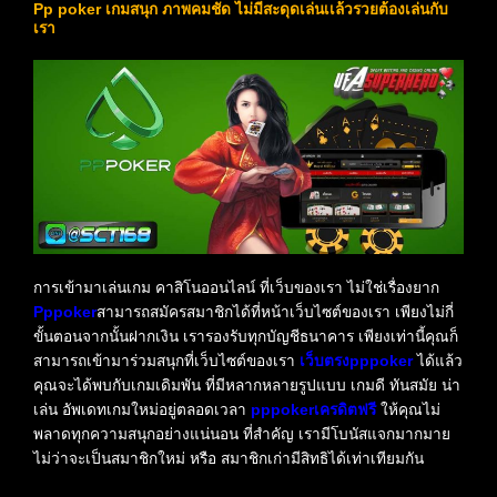
Pp poker เกมสนุก ภาพคมชัด ไม่มีสะดุดเล่นเเล้วรวยต้องเล่นกับ
เรา
การเข้ามาเล่นเกม คาสิโนออนไลน์ ที่เว็บของเรา ไม่ใช่เรื่องยาก
Pppoker
สามารถสมัครสมาชิกได้ที่หน้าเว็บไซต์ของเรา เพียงไม่กี่
ขั้นตอนจากนั้นฝากเงิน เรารองรับทุกบัญชีธนาคาร เพียงเท่านี้คุณก็
สามารถเข้ามาร่วมสนุกที่เว็บไซต์ของเรา
เว็บตรงpppoker
ได้แล้ว
คุณจะได้พบกับเกมเดิมพัน ที่มีหลากหลายรูปแบบ เกมดี ทันสมัย น่า
เล่น อัพเดทเกมใหม่อยู่ตลอดเวลา
pppokerเครดิตฟรี
ให้คุณไม่
พลาดทุกความสนุกอย่างแน่นอน ที่สำคัญ เรามีโบนัสแจกมากมาย
ไม่ว่าจะเป็นสมาชิกใหม่ หรือ สมาชิกเก่ามีสิทธิได้เท่าเทียมกัน