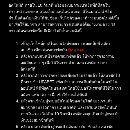
อัตโนมัติ ภายใน 10 วินาที พร้อมระบบกระเป๋าเงินที่ดีที่สุดใน
ประเทศ และระบบเกมสล็อตออนไลน์ และคาสิโนออนไลน์ ที่ไม่
จำเป็นต้องโยกเงินให้ซับซ้อน เว็บไซต์ของเราทำระบบอัตโนมัติขึ้น
มาเพื่อให้สมาชิก สามารถทำรายการเดิมพันได้อย่างง่ายดาย วิธี
การสมัครสมาชิกนั้น มีเพียงไม่กี่ขั้นตอนดังนี้
เข้าสู่เว็บไซต์คาสิโนออนไลน์ของเรา และคลิ๊กที่ สมัคร
สมาชิก เพื่อสมัครสมาชิกกับ
Rov bet
หลังจากพบกับหน้าสมัครสมาชิกแล้ว ให้ทำการกรอกราย
ละเอียดต่าง ๆ เพื่อใช้ในการ ฝาก ถอน เครดิต ระบบ
อัตโนมัติ
หลังจากทำการกรอกรายละเอียดเรียบร้อยแล้ว ให้สมาชิกไป
ที่ ทางเข้า UFABET เพื่อเข้าร่วมการเดิมพันกับเว็บคาสิโน
ออนไลน์ ที่ดีที่สุดในประเทศ โดยใช้เบอร์โทรศัพท์ที่ใช้ในการ
สมัคร แทน User เพื่อเข้าให้งานได้ทันที
หลังจากเข้าไปสู่ระบบอัตโนมัติของเว็บไซต์ของเราแล้ว
สมาชิกสามารถทำการเติมเครดิต และรอรับเครดิตได้ทันที
ภายในเวลา ไม่เกิน 10 วินาที เครติดจะถูกเติมเข้าสู่กระเป๋า
เงินของสมาชิกทันที
หลังจากเครดิตเข้าสู่กระเป๋าเงินของสมาชิกแล้ว สมาชิก