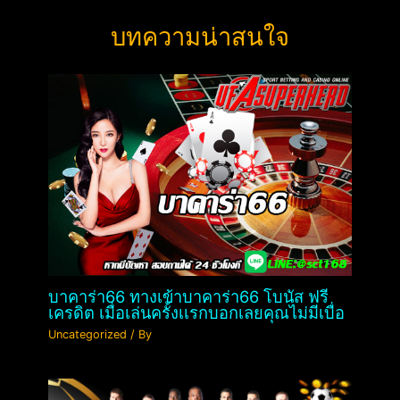
บทความน่าสนใจ
บาคาร่า66 ทางเข้าบาคาร่า66 โบนัส ฟรี
เครดิต เมื่อเล่นครั้งเเรกบอกเลยคุณไม่มีเบื่อ
Uncategorized
/ By