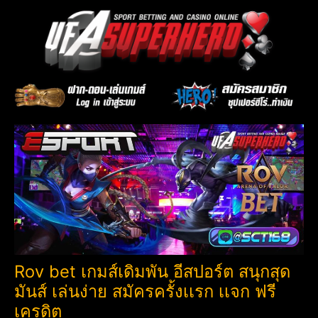
Skip
to
content
Rov bet เกมส์เดิมพัน อีสปอร์ต สนุกสุด
มันส์ เล่นง่าย สมัครครั้งเเรก เเจก ฟรี
เครดิต