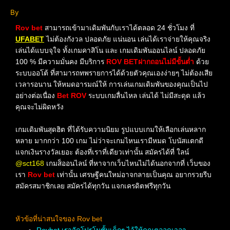
By
Rov bet
สามารถเข้ามาเดิมพันกับเราได้ตลอด 24 ชั่วโมง ที่
UFABET
ไม่ต้องกังวล ปลอดภัย แน่นอน เล่นได้เราจ่ายให้คุณจริง
เล่นได้แบบจุใจ ทั้งเกมคาสิโน และ เกมเดิมพันออนไลน์ ปลอดภัย
100 % มีความมั่นคง มีบริการ
ROV BETฝากถอนไม่มีขั้นต่ำ
ด้วย
ระบบออโต้ ที่สามารถทพรายการได้ด้วยตัวคุณเองง่ายๆ ไม่ต้องเสีย
เวลารอนาน ให้หมดอารมณ์ให้ การเล่นเกมเดิมพันของคุณเป็นไป
อย่างต่อเนื่อง
Bet ROV
ระบบเกมลื่นไหล เล่นได้ ไม่มีสะดุด แล้ว
คุณจะไม่ผิดหวัง
เกมเดิมพันสุดฮิต ที่ได้รับความนิยม รูปแบบเกมให้เลือกเล่นหลาก
หลาย มากกว่า 100 เกม ไม่ว่าจะเกมไหนเรามีหมด โบนัสแตกดี
แจกเงินรางวัลเยอะ ต้องที่เราที่เดียวเท่านั้น สมัครได้ที่ ใลน์
@sct168
เกมส็ออนไลน์ ที่หาจากเว็บไหนไม่ได้นอกจากที่ เว็บของ
เรา
Rov bet
เท่านั้น เศรษฐีคนใหม่อาจกลายเป็นคุณ อยากรวยรีบ
สมัครสมาชิกเลย สมัครได้ทุกวัน แจกเครดิตฟรีทุกวัน
หัวข้อที่น่าสนใจของ Rov bet