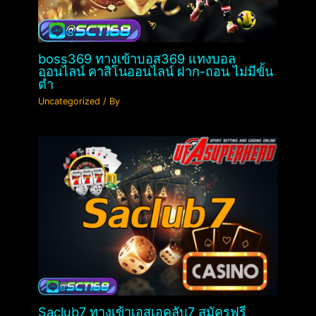
boss369 ทางเข้าบอส369 แทงบอล
ออนไลน์ คาสิโนออนไลน์ ฝาก-ถอน ไม่มีขั้น
ต่ำ
Uncategorized
/ By
Saclub7 ทางเข้าเอสเอคลับ7 สมัครฟรี