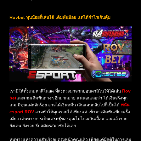
Rovbet ทุนน้อยก็เล่นได้ เดิมพันน้อย เเต่ได้กำไรเกินคุ้ม
เรามีให้ทั้งเกมคาสิโนสด ที่ส่งตรงมาจากบ่อนคาสิโนให้ได้เล่น
Rov
bet
และเกมเดิมพันต่างๆ อีกมากมาย แน่นอนเลยว่า ได้เงินจริงทุก
เกม มีทุนแค่หลักร้อย อาจได้เงินหมื่น เงินแสนกลับไปก็เป็นได้
พนัน
esport ROV
อาจทำให้คุณรวยได้เพียงแต่ เข้ามาเดิมพันเพียงครั้ง
เดียว เส้นทางการเป็นเศรษฐีของคุณไม่ไกลเกินเอื้อม เล่นแล้วรวย
ยิ่งเล่น ยิ่งรวย รีบสมัครสมาชิกได้เลย
หนทางแห่งความสำเร็จอยู่ตรงหน้าคุณแล้ว เพียงแค่มีสติในการเล่น