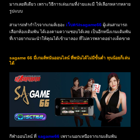
มากเลยทีเดียว เพราะวิธีการเล่นเกมที่ง่ายและมี ให้เลือกหลากหลาย
รูปแบบ
สามารถทำกำไรจากเกมส์เยอะ
เว็บตรงsagame66
ผู้เล่นสามารถ
เลือกห้องเดิมพัน ได้เองตามความชอบได้เลย
เป็นอีกหนึ่งเกมเดิมพัน
ที่เราอยากแนะนำให้คุณได้เข้ามาลอง ที่ไม่ควรพลาดอย่างเด็ดขาด
sagame 66 มี่เกมส์พนันออนไลน์ ที่พนันได้ไม่มีขั้นต่ำ ทุนน้อยก็เล่น
ได้
กีฬาออนไลน์ ที่
sagame66
เพราะนอกเหนือจากเกมเดิมพัน