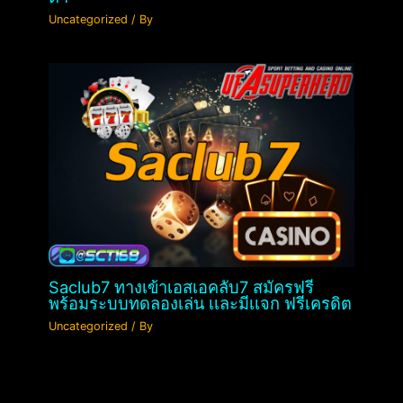
Uncategorized
/ By
Saclub7 ทางเข้าเอสเอคลับ7 สมัครฟรี
พร้อมระบบทดลองเล่น เเละมีเเจก ฟรีเครดิต
Uncategorized
/ By