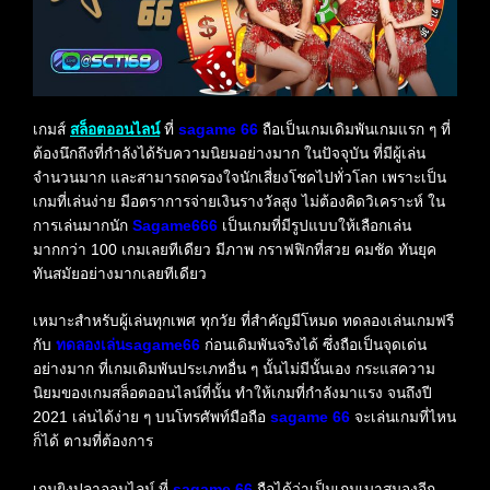
เกมส์
สล็อตออนไลน์
ที่
sagame 66
ถือเป็นเกมเดิมพันเกมแรก ๆ ที่
ต้องนึกถึงที่กำลังได้รับความนิยมอย่างมาก ในปัจจุบัน ที่มีผู้เล่น
จำนวนมาก และสามารถครองใจนักเสี่ยงโชคไปทั่วโลก เพราะเป็น
เกมที่เล่นง่าย มีอตราการจ่ายเงินรางวัลสูง ไม่ต้องคิดวิเคราะห์ ใน
การเล่นมากนัก
Sagame666
เป็นเกมที่มีรูปแบบให้เลือกเล่น
มากกว่า 100 เกมเลยทีเดียว มีภาพ กราฟฟิกที่สวย
คมชัด ทันยุค
ทันสมัยอย่างมากเลยทีเดียว
เหมาะสำหรับผู้เล่นทุกเพศ ทุกวัย ที่สำคัญมีโหมด ทดลองเล่นเกมฟรี
กับ
ทดลองเล่นsagame66
ก่อนเดิมพันจริงได้ ซึ่งถือเป็นจุดเด่น
อย่างมาก ที่เกมเดิมพันประเภทอื่น ๆ นั้นไม่มีนั้นเอง กระแสความ
นิยมของเกมสล็อตออนไลน์ที่นั้น ทำให้เกมที่กำลังมาแรง จนถึงปี
2021 เล่นได้ง่าย ๆ บนโทรศัพท์มือถือ
sagame 66
จะเล่นเกมที่ไหน
ก็ได้ ตามที่ต้องการ
เกมยิงปลาออนไลน์ ที่
sagame 66
ถือได้ว่าเป็นเกมเบาสมองอีก