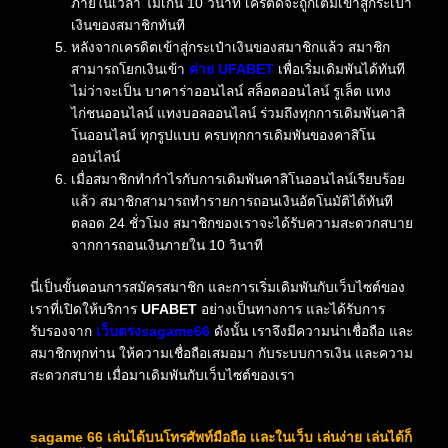
ภายในเวลา ไม่เกิน 10 วินาที เครติดจะถูกเติมเข้าสู่กระเป๋า
เงินของสมาชิกทันที
หลังจากเครดิตเข้าสู่กระเป๋าเงินของสมาชิกแล้ว สมาชิก
สามารถโยกเงินเข้า
ค่าย UFABET
เพื่อเริ่มเดิมพันได้ทันที
ไม่ว่าจะเป็น บาคาร่าออนไลน์ สล็อตออนไลน์ รูเล็ต แทง
ไก่ชนออนไลน์ แทงบอลออนไลน์ ร่วมถึงทุกการเดิมพันคาสิ
โนออนไลน์ ทุกรูปแบบ ครบทุกการเดิมพันของคาสิโน
ออนไลน์
เมื่อสมาชิกทำกำไรกับการเดิมพันคาสิโนออนไลน์เรียบร้อย
แล้ว สมาชิกสามารถทำรายการถอนเงินอัตโนมัติได้ทันที
ตลอด 24 ชั่วโมง สมาชิกของเราจะได้รับความสะดวกสบาย
จากการถอนเงินภายใน 10 วินาที
นี่เป็นขั้นตอนการสมัครสมาชิก และการเริ่มเดิมพันกับเว็บไซต์ของ
เราที่เปิดให้บริการ
UFABET
อย่างเป็นทางการ และได้รับการ
รับรองจาก
เว็บตรงsagame66
ดังนั้น เราจึงมีความน่าเชื่อถือ และ
สมาชิกทุกท่าน ให้ความเชื่อถือเสมอมา กับระบบการเงิน และความ
สะดวกสบาย เมื่อมาเดิมพันกับเว็บไซต์ของเรา
sagame 66 เล่นได้บนโทรศัพท์มือถือ เเละในเว็บ เล่นง่าย เล่นได้ก็