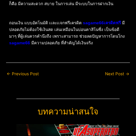
ก็คือ มีความสะดวก สบาย ในการเล่น มีระบบในการฝากเงิน
ถอนเงิน แบบอัตโนมัติ เเละเเจกฟรีเครดิต
sagame66เครดิตฟรี
มี
ปลอดภัยไม่ต้องใช้เงินสด เล่นเหมือนในบ่อนคาสิโนซึ่ง เป็นข้อดี
มาๆ ที่ผู้เล่นควรคำนึงถึง เพราะสามารถ ช่วยลดปัญหาการโดนโกง
sagame66
มีความปลอดภัย ที่สำคัญได้เงินจริง
←
Previous Post
Next Post
→
บทความน่าสนใจ