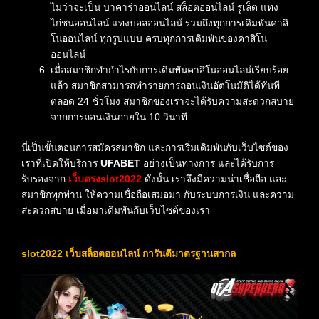
ไม่ว่าจะเป็น บาคาร่าออนไลน์ สล็อตออนไลน์ รูเล็ต แทง
ไก่ชนออนไลน์ แทงบอลออนไลน์ ร่วมถึงทุกการเดิมพันคาสิ
โนออนไลน์ ทุกรูปแบบ ครบทุกการเดิมพันของคาสิโน
ออนไลน์
เมื่อสมาชิกทำกำไรกับการเดิมพันคาสิโนออนไลน์เรียบร้อย
แล้ว สมาชิกสามารถทำรายการถอนเงินอัตโนมัติได้ทันที
ตลอด 24 ชั่วโมง สมาชิกของเราจะได้รับความสะดวกสบาย
จากการถอนเงินภายใน 10 วินาที
นี่เป็นขั้นตอนการสมัครสมาชิก และการเริ่มเดิมพันกับเว็บไซต์ของ
เราที่เปิดให้บริการ
UFABET
อย่างเป็นทางการ และได้รับการ
รับรองจาก
เว็บตรงslot2022
ดังนั้น เราจึงมีความน่าเชื่อถือ และ
สมาชิกทุกท่าน ให้ความเชื่อถือเสมอมา กับระบบการเงิน และความ
สะดวกสบาย เมื่อมาเดิมพันกับเว็บไซต์ของเรา
slot2022 เว็บสล็อตออนไลน์ การันตีมาตรฐานสากล