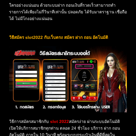
ใครอย่างแน่นอน ด้วยระบบฝาก ถอนเงินที่รวดเร็วสามารถทำ
รายการได้เพียงไม่กี่วินาทีเท่านั้น ปลอดภัย ได้รับมาตราฐาน เชื่อถือ
ได้ ไม่มีโกงอย่างแน่นอน
วิธีสมัคร slot2022 กับเว็บตรง สมัคร ฝาก ถอน อัตโนมัติ
วิธีการสมัครสมาชิกกับ
slot 2022
สมัครง่าย ผ่านระบบอัตโนมัติ
เปิดให้บริการสมาชิกทุกท่าน ตลอด 24 ชั่วโมง บริการ ฝาก ถอน
อัตโนมัติ ภายใน 10 วินาที พร้อมระบบกระเป๋าเงินที่ดีที่สุดใน