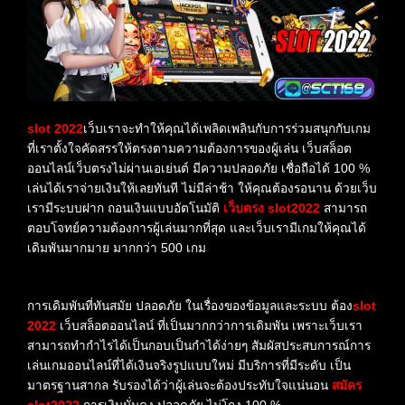
slot 2022
เว็บเราจะทำให้คุณได้เพลิดเพลินกับการร่วมสนุกกับเกม
ที่เราตั้งใจคัดสรรให้ตรงตามความต้องการของผู้เล่น เว็บสล็อต
ออนไลน์เว็บตรงไม่ผ่านเอเย่นต์ มีความปลอดภัย เชื่อถือได้ 100 %
เล่นได้เราจ่ายเงินให้เลยทันที ไม่มีล่าช้า ให้คุณต้องรอนาน ด้วยเว็บ
เรามีระบบฝาก ถอนเงินแบบอัตโนมัติ
เว็บตรง slot2022
สามารถ
ตอบโจทย์ความต้องการผู้เล่นมากที่สุด และเว็บเรามีเกมให้คุณได้
เดิมพันมากมาย มากกว่า 500 เกม
การเดิมพันที่ทันสมัย ปลอดภัย ในเรื่องของข้อมูลและระบบ ต้อง
slot
2022
เว็บสล็อตออนไลน์ ที่เป็นมากกว่าการเดิมพัน เพราะเว็บเรา
สามารถทำกำไรได้เป็นกอบเป็นกำได้ง่ายๆ สัมผัสประสบการณ์การ
เล่นเกมออนไลน์ที่ได้เงินจริงรูปแบบใหม่ มีบริการที่มีระดับ เป็น
มาตรฐานสากล รับรองได้ว่าผู้เล่นจะต้องประทับใจแน่นอน
สมัคร