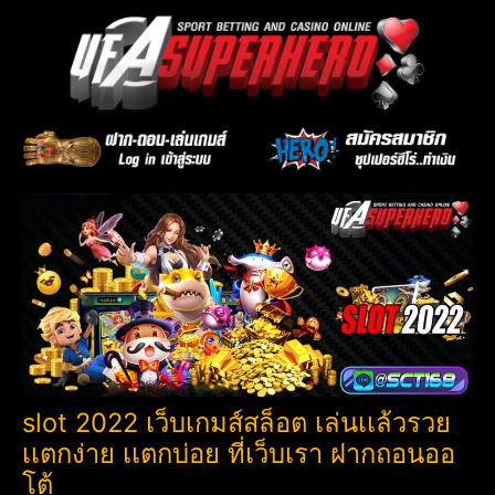
Skip
to
content
slot 2022 เว็บเกมส์สล็อต เล่นเเล้วรวย
เเตกง่าย เเตกบ่อย ที่เว็บเรา ฝากถอนออ
โต้