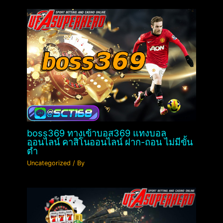
boss369 ทางเข้าบอส369 แทงบอล
ออนไลน์ คาสิโนออนไลน์ ฝาก-ถอน ไม่มีขั้น
ต่ำ
Uncategorized
/ By