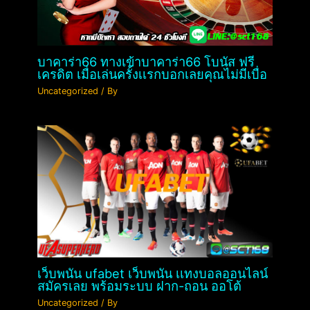
บาคาร่า66 ทางเข้าบาคาร่า66 โบนัส ฟรี
เครดิต เมื่อเล่นครั้งเเรกบอกเลยคุณไม่มีเบื่อ
Uncategorized
/ By
เว็บพนัน ufabet เว็บพนัน เเทงบอลออนไลน์
สมัครเลย พร้อมระบบ ฝาก-ถอน ออโต้
Uncategorized
/ By