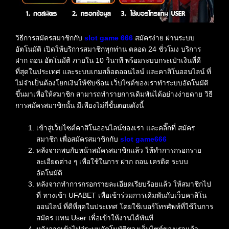
วิธีการสมัครสมาชิกกับ
slot game 666
สมัครง่าย ผ่านระบบ
อัตโนมัติ เปิดให้บริการสมาชิกทุกท่าน ตลอด 24 ชั่วโมง บริการ
ฝาก ถอน อัตโนมัติ ภายใน 10 วินาที พร้อมระบบกระเป๋าเงินที่ดี
ที่สุดในประเทศ และระบบเกมสล็อตออนไลน์ และคาสิโนออนไลน์ ที่
ไม่จำเป็นต้องโยกเงินให้ซับซ้อน เว็บไซต์ของเราทำระบบอัตโนมัติ
ขึ้นมาเพื่อให้สมาชิก สามารถทำรายการเดิมพันได้อย่างง่ายดาย วิธี
การสมัครสมาชิกนั้น มีเพียงไม่กี่ขั้นตอนดังนี้
เข้าสู่เว็บไซต์คาสิโนออนไลน์ของเรา และคลิ๊กที่ สมัคร
สมาชิก เพื่อสมัครสมาชิกกับ
slot game666
หลังจากพบกับหน้าสมัครสมาชิกแล้ว ให้ทำการกรอกราย
ละเอียดต่าง ๆ เพื่อใช้ในการ ฝาก ถอน เครดิต ระบบ
อัตโนมัติ
หลังจากทำการกรอกรายละเอียดเรียบร้อยแล้ว ให้สมาชิกไป
ที่ ทางเข้า UFABET เพื่อเข้าร่วมการเดิมพันกับเว็บคาสิโน
ออนไลน์ ที่ดีที่สุดในประเทศ โดยใช้เบอร์โทรศัพท์ที่ใช้ในการ
สมัคร แทน User เพื่อเข้าให้งานได้ทันที