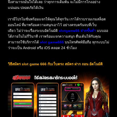
จึงสามารถมั่นใจได้เลย ว่าทุกการเดิมพัน จะไม่มีการโกงอย่าง
แน่นอน
ปลอดภัยได้เงิน
เรามีโปรโมชั่นพร้อมแจกให้คุณได้ทุกวัน เราได้รวบรวมเกมสล็อต
ออนไลน์ ที่มาพร้อมความสนุกเอาไว้ อย่างครบครันจบที่เว็บ
เดียว
ไม่ว่าจะเรื่อง
ระบบอัตโนมัติ
slotgame66 ฝากขั้นต่ำ
แบบออ
โต้ภายในไม่กี่วินาที
เราพร้อมแจกความสนุก ตื่นเต้นให้กับคุณ
สามารถใช้บริการได้
slot game666
บนโทรศัพท์มือถือ ทุกระบบไม่
ว่าจะเป็น Android หรือ iOS ตลอด 24 ชั่วโมง
วิธีสมัคร slot game 666 กับเว็บตรง สมัคร ฝาก ถอน อัตโนมัติ