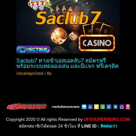
Saclub7 ทางเข้าเอสเอคลับ7 สมัครฟรี
พร้อมระบบทดลองเล่น เเละมีเเจก ฟรีเครดิต
Uncategorized
/ By
Copyright 2020 © All rights Reserved by
UFASUPERHERO.COM
สมัครสมาชิกได้ตลอด 24 ชั่วโมง ที่
LINE ID :
ติดต่อเรา