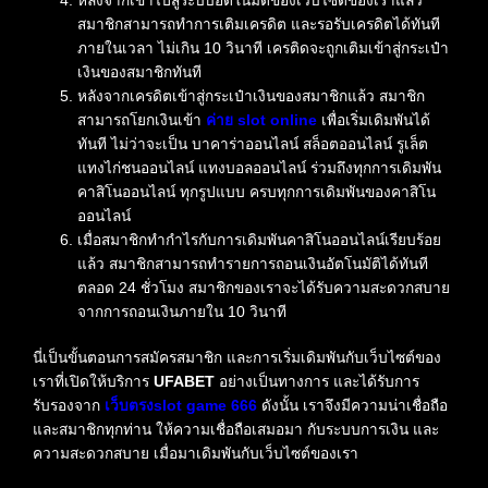
หลังจากเข้าไปสู่ระบบอัตโนมัติของเว็บไซต์ของเราแล้ว
สมาชิกสามารถทำการเติมเครดิต และรอรับเครดิตได้ทันที
ภายในเวลา ไม่เกิน 10 วินาที เครติดจะถูกเติมเข้าสู่กระเป๋า
เงินของสมาชิกทันที
หลังจากเครดิตเข้าสู่กระเป๋าเงินของสมาชิกแล้ว สมาชิก
สามารถโยกเงินเข้า
ค่าย slot online
เพื่อเริ่มเดิมพันได้
ทันที ไม่ว่าจะเป็น บาคาร่าออนไลน์ สล็อตออนไลน์ รูเล็ต
แทงไก่ชนออนไลน์ แทงบอลออนไลน์ ร่วมถึงทุกการเดิมพัน
คาสิโนออนไลน์ ทุกรูปแบบ ครบทุกการเดิมพันของคาสิโน
ออนไลน์
เมื่อสมาชิกทำกำไรกับการเดิมพันคาสิโนออนไลน์เรียบร้อย
แล้ว สมาชิกสามารถทำรายการถอนเงินอัตโนมัติได้ทันที
ตลอด 24 ชั่วโมง สมาชิกของเราจะได้รับความสะดวกสบาย
จากการถอนเงินภายใน 10 วินาที
นี่เป็นขั้นตอนการสมัครสมาชิก และการเริ่มเดิมพันกับเว็บไซต์ของ
เราที่เปิดให้บริการ
UFABET
อย่างเป็นทางการ และได้รับการ
รับรองจาก
เว็บตรงslot game 666
ดังนั้น เราจึงมีความน่าเชื่อถือ
และสมาชิกทุกท่าน ให้ความเชื่อถือเสมอมา กับระบบการเงิน และ
ความสะดวกสบาย เมื่อมาเดิมพันกับเว็บไซต์ของเรา