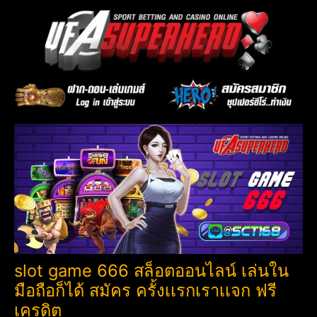
Skip
to
content
slot game 666 สล็อตออนไลน์ เล่นใน
มือถือก็ได้ สมัคร ครั้งเเรกเราเเจก ฟรี
เครดิต