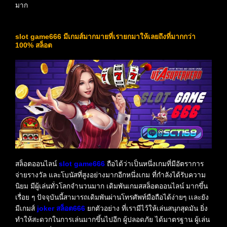
มาก
slot game666 มีเกมส์มากมายที่เรายกมาให้เลยถึงที่มากกว่า
100% สล็อต
สล็อตออนไลน์
slot game666
ถือได้ว่าเป็นหนึ่งเกมที่มีอัตราการ
จ่ายรางวัล และโบนัสที่สูงอย่างมากอีกหนึ่งเกม ที่กำลังได้รับความ
นิยม มีผู้เล่นทั่วโลกจำนวนมาก เดิมพันเกมสสล็อตออนไลน์ มากขึ้น
เรื่อย ๆ ปัจจุบันนี้สามารถเดิมพันผ่านโทรศัพท์มือถือได้ง่ายๆ เเละยัง
มีเกมส์
joker สล็อต666
ยกตัวอย่าง ที่เรามีไว้ให้เล่นสนุกสุดมัน ยิ่ง
ทำให้สะดวกในการเล่นมากขึ้นไปอีก ผู้ปลอดภัย
ได้มาตรฐาน ผู้เล่น