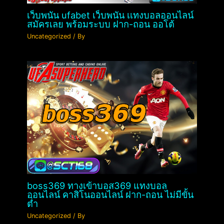
เว็บพนัน ufabet เว็บพนัน เเทงบอลออนไลน์
สมัครเลย พร้อมระบบ ฝาก-ถอน ออโต้
Uncategorized
/ By
boss369 ทางเข้าบอส369 แทงบอล
ออนไลน์ คาสิโนออนไลน์ ฝาก-ถอน ไม่มีขั้น
ต่ำ
Uncategorized
/ By