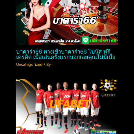
บาคาร่า66 ทางเข้าบาคาร่า66 โบนัส ฟรี
เครดิต เมื่อเล่นครั้งเเรกบอกเลยคุณไม่มีเบื่อ
Uncategorized
/ By