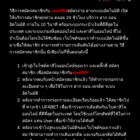
วิธีการสมัครสมาชิกกับ
slot999
สมัครง่าย ผ่านระบบอัตโนมัติ เปิด
ให้บริการสมาชิกทุกท่าน ตลอด 24 ชั่วโมง บริการ ฝาก ถอน
อัตโนมัติ ภายใน 10 วินาที พร้อมระบบกระเป๋าเงินที่ดีที่สุดใน
ประเทศ และระบบเกมสล็อตออนไลน์ และคาสิโนออนไลน์ ที่ไม่
จำเป็นต้องโยกเงินให้ซับซ้อน เว็บไซต์ของเราทำระบบอัตโนมัติขึ้น
มาเพื่อให้สมาชิก สามารถทำรายการเดิมพันได้อย่างง่ายดาย วิธี
การสมัครสมาชิกนั้น มีเพียงไม่กี่ขั้นตอนดังนี้
เข้าสู่เว็บไซต์คาสิโนออนไลน์ของเรา และคลิ๊กที่ สมัคร
สมาชิก เพื่อสมัครสมาชิกกับ
slot999
หลังจากพบกับหน้าสมัครสมาชิกแล้ว ให้ทำการกรอกราย
ละเอียดต่าง ๆ เพื่อใช้ในการ ฝาก ถอน เครดิต ระบบ
อัตโนมัติ
หลังจากทำการกรอกรายละเอียดเรียบร้อยแล้ว ให้สมาชิกไป
ที่ ทางเข้า UFABET เพื่อเข้าร่วมการเดิมพันกับเว็บคาสิโน
ออนไลน์ ที่ดีที่สุดในประเทศ โดยใช้เบอร์โทรศัพท์ที่ใช้ในการ
สมัคร แทน User เพื่อเข้าให้งานได้ทันที
หลังจากเข้าไปสู่ระบบอัตโนมัติของเว็บไซต์ของเราแล้ว
สมาชิกสามารถทำการเติมเครดิต และรอรับเครดิตได้ทันที