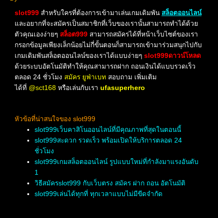
slot999
สำหรับใครที่ต้องการเข้ามาเล่นเกมเดิมพัน
สล็อตออนไลน์
และอยากที่จะสมัครเป็นสมาชิกที่เว็บของเรานั้นสามารถทำได้ด้วย
ตัวคุณเองง่ายๆ
สล็อต999
สามารถสมัครได้ที่หน้าเว็บไซต์ของเรา
กรอกข้อมูลเพียงเล็กน้อยไม่กี่ขั้นตอนก็สามารถเข้ามาร่วมสนุกไปกับ
เกมเดิมพันสล็อตออนไลน์ของเราได้แบบง่ายๆ
slot999ดาวน์โหลด
ด้วยระบบอัตโนมัติทำให้คุณสามารถฝาก ถอนเงินได้แบบรวดเร็ว
ตลอด 24 ชั่วโมง
สมัคร ยูฟ่าเบท
สอบถาม เพิ่มเติม
ได้ที่
@sct168
หรือเล่นกับเรา
ufasuperher
o
หัวข้อที่น่าสนใจของ slot999
slot999เว็บคาสิโนออนไลน์ที่มีคุณภาพที่สุดในตอนนี้
slot999สะดวก รวดเร็ว พร้อมเปิดให้บริการตลอด 24
ชั่วโมง
slot999เกมสล็อตออนไลน์ รูปแบบใหม่ที่กำลังมาแรงอันดับ
1
วิธีสมัครslot999 กับเว็บตรง สมัคร ฝาก ถอน อัตโนมัติ
slot999เล่นได้ทุกที่ ทุกเวลาแบบไม่มีขีดจำกัด