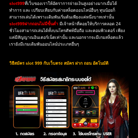
slot999
ที่เว็บของเราให้อัตราการจ่ายเงินสูงอย่างมากเมื่อได้
ทำการ และ เปรียบเทียบกับค่ายสล็อตออนไลน์อื่นๆ ทุนน้อยก็
สามารถเล่นได้เพราะเดิมพันเริ่มต้นเพียงแค่หนึ่งบาทเท่านั้น
slot999ฝากถอนไม่มีขั้นต่ำ
มีเจ้าหน้าที่คอยให้บริการตลอด 24
ชั่วโมงสามารถเล่นได้ทั้งบนโทรศัพท์มือถือ และคอมพิวเตอร์ เพียง
แค่มีสัญญาณอินเตอร์เน็ตเท่านั้น และนอกจากจะมีเกมสล็อตแล้ว
เรายังมีเกมเดิมพันออนไลน์ประเภทอื่นๆ
วิธีสมัคร slot 999 กับเว็บตรง สมัคร ฝาก ถอน อัตโนมัติ