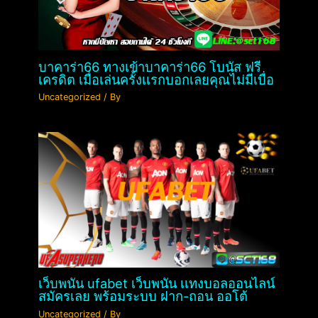
บาคาร่า66 ทางเข้าบาคาร่า66 โบนัส ฟรี
เครดิต เมื่อเล่นครั้งเเรกบอกเลยคุณไม่มีเบื่อ
Uncategorized
/ By
เว็บพนัน ufabet เว็บพนัน เเทงบอลออนไลน์
สมัครเลย พร้อมระบบ ฝาก-ถอน ออโต้
Uncategorized
/ By