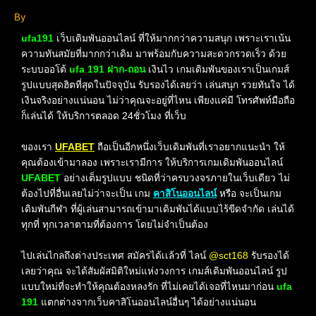
By
ufa191
เว็บเดิมพันออนไลน์
ที่ให้มากกว่าความสนุก เพราะเราเน้น
ความทันสมัยที่มากกว่าเดิม มาพร้อมกับความสะดวกรวดเร็ว ด้วย
ระบบออโต้
ufa 191 ฝาก-ถอน
เงินไว เกมเดิมพันของเราเป็นเกมส์
รูปแบบสุดฮิตที่สุดในปัจจุบัน รับรองได้เลยว่า เล่นสนุก รวยทันใจ ได้
เงินจริงอย่างแน่นอน ไม่ว่าคุณจะอยู่ที่ไหน เพียงแค่มี โทรศัพท์มือถือ
ก็เล่นได้ ให้บริการตลอด 24ชั่วโมง ที่เว็บ
ของเรา
UFABET
ถือเป็นอีกหนึ่งเว็บเดิมพันที่เราอยากแนะนำ ให้
คุณต้องเข้ามาลอง เพราะเรามีการ ให้บริการเกมเดิมพันออนไลน์
UFABET
อย่างเต็มรูปแบบ ชนิดที่ว่าครบวงจรภายในเว็บเดียว ไม่
ต้องไปที่อื่นเลยไม่ว่าจะเป็น เกม
คาสิโนออนไลน์
หรือ จะเป็นเกม
เดิมพันกีฬา ที่ผู้เล่นสามารถเข้ามาเดิมพันได้แบบไร้ขีดจำกัด เล่นได้
ทุกที่ ทุกเวลาตามที่ต้องการ โดยไม่จำเป็นต้อง
ไปเล่นไกลถึงต่างประเทศ สมัครได้เเล้วที่ ไลน์
@sct168
รับรองได้
เลยว่าคุณ จะได้สัมผัสมิติใหม่แห่งวงการ เกมส์เดิมพันออนไลน์ รูป
แบบใหม่ที่จะทำให้คุณต้องหลงรัก ที่ไม่เคยได้เจอที่ไหนมาก่อน
ufa
191
แตกต่างจากเว็บคาสิโนออนไลน์อื่นๆ ได้อย่างแน่นอน