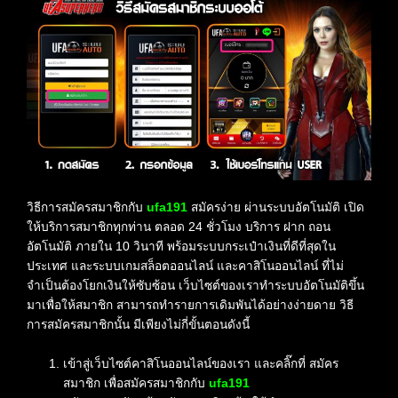
วิธีการสมัครสมาชิกกับ
ufa191
สมัครง่าย ผ่านระบบอัตโนมัติ เปิด
ให้บริการสมาชิกทุกท่าน ตลอด 24 ชั่วโมง บริการ ฝาก ถอน
อัตโนมัติ ภายใน 10 วินาที พร้อมระบบกระเป๋าเงินที่ดีที่สุดใน
ประเทศ และระบบเกมสล็อตออนไลน์ และคาสิโนออนไลน์ ที่ไม่
จำเป็นต้องโยกเงินให้ซับซ้อน เว็บไซต์ของเราทำระบบอัตโนมัติขึ้น
มาเพื่อให้สมาชิก สามารถทำรายการเดิมพันได้อย่างง่ายดาย วิธี
การสมัครสมาชิกนั้น มีเพียงไม่กี่ขั้นตอนดังนี้
เข้าสู่เว็บไซต์คาสิโนออนไลน์ของเรา และคลิ๊กที่ สมัคร
สมาชิก เพื่อสมัครสมาชิกกับ
ufa191