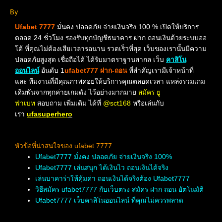
By
Ufabet 7777
มั่นคง ปลอดภัย จ่ายเงินจริง 100 % เปิดให้บริการ
ตลอด 24 ชั่วโมง รองรับทุกบัญชีธนาคาร ฝาก ถอนเงินด้วยระบบออ
โต้ ที่คุณไม่ต้องเสียเวลารอนาน รวดเร็วที่สุด เว็บของเรานั้นมีความ
ปลอดภัยสูงสุด เชื่อถือได้ ได้รับมาตราฐานสากล เว็บ
คาสิโน
ออนไลน์
อันดับ 1
ufabet777 ฝาก-ถอน
ที่สำคัญเรามีเจ้าหน้าที่
และ ทีมงานที่มีคุณภาพคอยให้บริการคุณตลอดเวลา แหล่งรวมเกม
เดิมพันจากทุกค่ายเกมดัง ไว้อย่างมากมาย
สมัคร ยู
ฟ่าเบท
สอบถาม เพิ่มเติม ได้ที่
@sct168
หรือเล่นกับ
เรา
ufasuperher
o
หัวข้อที่น่าสนใจของ ufabet 7777
Ufabet7777 มั่งคง ปลอดภัย จ่ายเงินจริง 100%
Ufabet7777 เล่นสนุก ได้เงินไว ถอนเงินได้จริง
เล่นบาคาร่าให้คุ้มค่า ถอนเงินได้จริงต้อง Ufabet7777
วิธีสมัคร ufabet7777 กับเว็บตรง สมัคร ฝาก ถอน อัตโนมัติ
Ufabet7777 เว็บคาสิโนออนไลน์ ที่คุณไม่ควรพลาด