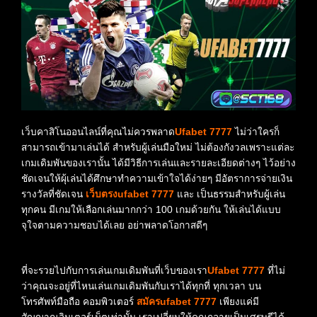
เว็บคาสิโนออนไลน์ที่คุณไม่ควรพลาด
Ufabet 7777
ไม่ว่าใครก็
สามารถเข้ามาเล่นได้ สำหรับผู้เล่นมือใหม่ ไม่ต้องกังวลเพราะแต่ละ
เกมเดิมพันของเรานั้น ได้มีวิธีการเล่นและรายละเอียดต่างๆ ไว้อย่าง
ชัดเจนให้ผุ้เล่นได้ศึกษาทำความเข้าใจได้ง่ายๆ มีอัตราการจ่ายเงิน
รางวัลที่ชัดเจน
เว็บตรงufabet 7777
และ เป็นธรรมสำหรับผู้เล่น
ทุกคน มีเกมให้เลือกเล่นมากกว่า 100 เกมด้วยกัน ให้เล่นได้แบบ
จุใจตามความชอบได้เลย อย่าพลาดโอกาสดีๆ
ที่จะรวยไปกับการเล่นเกมเดิมพันที่เว็บของเรา
Ufabet 7777
ที่ไม่
ว่าคุณจะอยู่ที่ไหนเล่นเกมเดิมพันกับเราได้ทุกที่ ทุกเวลา บน
โทรศัพท์มือถือ คอมพิวเตอร์
สมัครufabet 7777
เพียงแค่มี