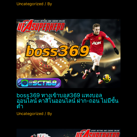
Uncategorized
/ By
boss369 ทางเข้าบอส369 แทงบอล
ออนไลน์ คาสิโนออนไลน์ ฝาก-ถอน ไม่มีขั้น
ต่ำ
Uncategorized
/ By