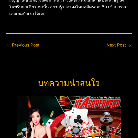
สัญญาณอินเตอร์เน็ตเท่านั้น เราเปลี่ยนให้คุณกลายเป็นเศรษฐีได้
ในพริบตาเดียวเท่านั้น อยากรู้ว่าจรองไหมสมัครสมาชิก เข้ามาร่วม
เล่นเกมกับเราได้เลย
←
Previous Post
Next Post
→
บทความน่าสนใจ