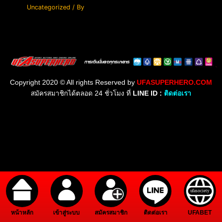
Uncategorized
/ By
Copyright 2020 © All rights Reserved by
UFASUPERHERO.COM
สมัครสมาชิกได้ตลอด 24 ชั่วโมง ที่
LINE ID :
ติดต่อเรา
ufasociety
หน้าหลัก
เข้าสู่ระบบ
สมัครสมาชิก
ติดต่อเรา
UFABET