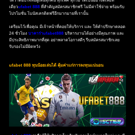
ได้ว่าตอบโจทย์ผู้เล่นทุกคน ทุกเพศ ทุกวัย ได้เป็นอย่างดีเลยที
เดียว
ufabet 888
ที่สำคัญสมัครสมาชิกฟรี ไม่มีค่าใช้จ่าย พร้อมรับ
โปรโมชั่น โบนัสเครดิตฟรีอีกมากมายที่เรานั้น
เตรียมไว้เพื่อคุณ
มีเจ้าหน้าที่คอยให้บริการ และ ให้คำปรึกษาตลอด
24 ชั่วโมง
บาคาร่าufabet888
บริหารงานได้อย่างมีคุณภาพ และ
มีประสิทธิภาพมากที่สุด อย่าพลาดโอกาสดีๆ รีบสมัครสมาชิกเลย
รับรองไ
ม่มีผิดหวัง
ufabet 888 ทุนน้อยเล่นได้ คุ้มค่าแก่การลงทุนแน่นอน