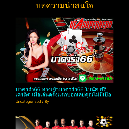
บทความน่าสนใจ
บาคาร่า66 ทางเข้าบาคาร่า66 โบนัส ฟรี
เครดิต เมื่อเล่นครั้งเเรกบอกเลยคุณไม่มีเบื่อ
Uncategorized
/ By