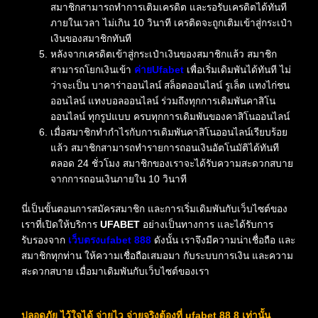
สมาชิกสามารถทำการเติมเครดิต และรอรับเครดิตได้ทันที
ภายในเวลา ไม่เกิน 10 วินาที เครติดจะถูกเติมเข้าสู่กระเป๋า
เงินของสมาชิกทันที
หลังจากเครดิตเข้าสู่กระเป๋าเงินของสมาชิกแล้ว สมาชิก
สามารถโยกเงินเข้า
ค่ายUfabet
เพื่อเริ่มเดิมพันได้ทันที ไม่
ว่าจะเป็น บาคาร่าออนไลน์ สล็อตออนไลน์ รูเล็ต แทงไก่ชน
ออนไลน์ แทงบอลออนไลน์ ร่วมถึงทุกการเดิมพันคาสิโน
ออนไลน์ ทุกรูปแบบ ครบทุกการเดิมพันของคาสิโนออนไลน์
เมื่อสมาชิกทำกำไรกับการเดิมพันคาสิโนออนไลน์เรียบร้อย
แล้ว สมาชิกสามารถทำรายการถอนเงินอัตโนมัติได้ทันที
ตลอด 24 ชั่วโมง สมาชิกของเราจะได้รับความสะดวกสบาย
จากการถอนเงินภายใน 10 วินาที
นี่เป็นขั้นตอนการสมัครสมาชิก และการเริ่มเดิมพันกับเว็บไซต์ของ
เราที่เปิดให้บริการ
UFABET
อย่างเป็นทางการ และได้รับการ
รับรองจาก
เว็บตรงufabet 888
ดังนั้น เราจึงมีความน่าเชื่อถือ และ
สมาชิกทุกท่าน ให้ความเชื่อถือเสมอมา กับระบบการเงิน และความ
สะดวกสบาย เมื่อมาเดิมพันกับเว็บไซต์ของเรา
ปลอดภัย ไว้ใจได้ จ่ายไว จ่ายจริงต้องที่ ufabet 88 8 เท่านั้น