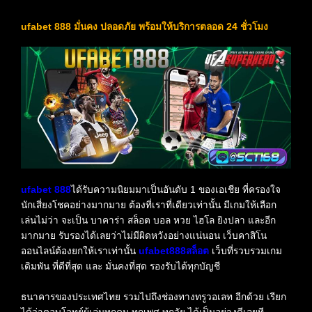
ufabet 888 มั่นคง ปลอดภัย พร้อมให้บริการตลอด 24 ชั่วโมง
ufabet 888
ได้รับความนิยมมาเป็นอันดับ 1 ของเอเชีย ที่ครองใจ
นักเสี่ยงโชคอย่างมากมาย ต้องที่เราที่เดียวเท่านั้น มีเกมให้เลือก
เล่นไม่ว่า จะเป็น บาคาร่า สล็อต บอล หวย ไฮโล ยิงปลา และอีก
มากมาย รับรองได้เลยว่าไม่มีผิดหวังอย่างแน่นอน เว็บคาสิโน
ออนไลน์ต้องยกให้เราเท่านั้น
ufabet888สล็อต
เว็บที่รวบรวมเกม
เดิมพัน ที่ดีที่สุด และ มั่นคงที่สุด รองรับได้ทุกบัญชี
ธนาคารของประเทศไทย รวมไปถึงช่องทางทรูวอเลท อีกด้วย
เรียก