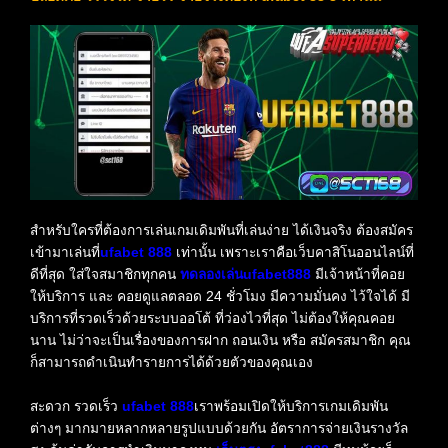
สำหรับใครที่ต้องการเล่นเกมเดิมพันที่เล่นง่าย ได้เงินจริง ต้องสมัคร
เข้ามาเล่นที่
ufabet 888
เท่านั้น เพราะเราคือเว็บคาสิโนออนไลน์ที่
ดีที่สุด ใส่ใจสมาชิกทุกคน
ทดลองเล่นufabet888
มีเจ้าหน้าที่คอย
ให้บริการ และ คอยดูแลตลอด 24 ชั่วโมง มีความมั่นคง ไว้ใจได้ มี
บริการที่รวดเร็วด้วยระบบออโต้ ที่ว่องไวที่สุด ไม่ต้องให้คุณคอย
นาน ไม่ว่าจะเป็นเรื่องของการฝาก ถอนเงิน หรือ สมัครสมาชิก คุณ
ก็สามารถดำเนินทำรายการได้ด้วยตัวของคุณเอง
สะดวก รวดเร็ว
ufabet 888
เราพร้อมเปิดให้บริการเกมเดิมพัน
ต่างๆ มากมายหลากหลายรูปแบบด้วยกัน อัตราการจ่ายเงินรางวัล