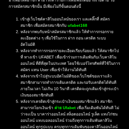
มาเพื่อให้สมาชิก สามารถทำรายการเดิมพันได้อย่างง่ายดาย วิธี
การสมัครสมาชิกนั้น มีเพียงไม่กี่ขั้นตอนดังนี้
เข้าสู่เว็บไซต์คาสิโนออนไลน์ของเรา และคลิ๊กที่ สมัคร
สมาชิก เพื่อสมัครสมาชิกกับ
ufabet168
หลังจากพบกับหน้าสมัครสมาชิกแล้ว ให้ทำการกรอกราย
ละเอียดต่าง ๆ เพื่อใช้ในการ ฝาก ถอน เครดิต ระบบ
อัตโนมัติ
หลังจากทำการกรอกรายละเอียดเรียบร้อยแล้ว ให้สมาชิกไป
ที่ ทางเข้า UFABET เพื่อเข้าร่วมการเดิมพันกับเว็บคาสิโน
ออนไลน์ ที่ดีที่สุดในประเทศ โดยใช้เบอร์โทรศัพท์ที่ใช้ในการ
สมัคร แทน User เพื่อเข้าให้งานได้ทันที
หลังจากเข้าไปสู่ระบบอัตโนมัติของเว็บไซต์ของเราแล้ว
สมาชิกสามารถทำการเติมเครดิต และรอรับเครดิตได้ทันที
ภายในเวลา ไม่เกิน 10 วินาที เครติดจะถูกเติมเข้าสู่กระเป๋า
เงินของสมาชิกทันที
หลังจากเครดิตเข้าสู่กระเป๋าเงินของสมาชิกแล้ว สมาชิก
สามารถโยกเงินเข้า
ค่าย Ufabet
เพื่อเริ่มเดิมพันได้ทันที ไม่
ว่าจะเป็น บาคาร่าออนไลน์ สล็อตออนไลน์ รูเล็ต แทงไก่ชน
ออนไลน์ แทงบอลออนไลน์ ร่วมถึงทุกการเดิมพันคาสิโน
ออนไลน์ ทุกรูปแบบ ครบทุกการเดิมพันของคาสิโนออนไลน์