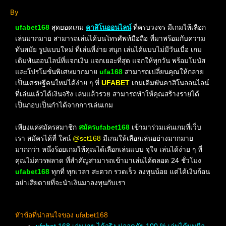
By
ufabet168
สุดยอดเกม
คาสิโนออนไลน์
ที่ครบวงจร มีเกมให้เลือก
เล่นมากมาย สามารถเล่นได้บนโทรศัพท์มือถือ ที่มาพร้อมกับความ
ทันสมัย รูปแบบใหม่ ที่เล่นที่ง่าย สนุก เล่นได้แบบไม่มีวันเบื่อ เกม
เดิมพันออนไลน์ที่แจกเงิน แจกเยอะที่สุด แจกให้ทุกวัน พร้อมโบนัส
และโปรโมชั่นพิเศษมากมาย
ufa168
สามารถเปลี่ยนคุณให้กลาย
เป็นเศรษฐีคนใหม่ได้ง่าย ๆ ที่
UFABET
เกมเดิมพันคาสิโนออนไลน์
ที่เล่นแล้วได้เงินจริง เล่นแล้วรวย สามารถทำให้คุณสร้างรายได้
เป็นกอบเป็นกำ
ได้จากการเล่นเกม
เพียงแค่สมัครสมาชิก
สมัครufabet168
เข้ามาร่วมเล่นเกมที่เว็บ
เรา สมัครได้ที่ ใลน์
@sct168
มีเกมให้เลือกเล่นอย่างมากมาย
มากกว่า หนึ่งร้อยเกมให้คุณได้เลือกเล่นแบบ จุใจ เล่นได้ง่าย ๆ ที่
คุณไม่ควรพลาด ที่สำคัญสามารถเข้ามาเล่นได้ตลอด 24 ชั่วโมง
ufabet168
ทุกที่ ทุกเวลา สะดวก รวดเร็ว ลงทุนน้อย แต่ได้เงินก้อน
อย่าเสียดายที่จะนำเงินมาลงทุนกับเรา
หัวข้อที่น่าสนใจของ ufabet168