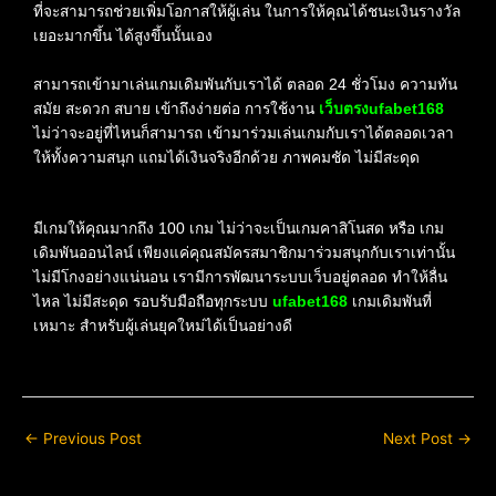
ที่จะสามารถช่วยเพิ่มโอกาสให้ผู้เล่น ในการให้คุณได้ชนะเงินรางวัล
เยอะมากขึ้น ได้สูงขึ้นนั้นเอง
สามารถเข้ามาเล่นเกมเดิมพันกับเราได้ ตลอด 24 ชั่วโมง ความทัน
สมัย สะดวก สบาย เข้าถึงง่ายต่อ
การใช้งาน
เว็บตรงufabet168
ไม่ว่าจะอยู่ที่ไหนก็สามารถ เข้ามาร่วมเล่นเกมกับเราได้ตลอดเวลา
ให้ทั้งความสนุก แถมได้เงินจริงอีกด้วย ภาพคมชัด ไม่มีสะดุด
มีเกมให้คุณมากถึง 100 เกม ไม่ว่าจะเป็นเกมคาสิโนสด หรือ เกม
เดิมพันออนไลน์ เพียงแค่คุณสมัครสมาชิกมาร่วมสนุกกับเราเท่านั้น
ไม่มีโกงอย่างแน่นอน เรามีการพัฒนาระบบเว็บอยู่ตลอด ทำให้ลื่น
ไหล ไม่มีสะดุด รอบรับมือถือทุกระบบ
ufabet168
เกมเดิมพันที่
เหมาะ สำหรับผู้เล่นยุคใหม่ได้เป็นอย่างดี
←
Previous Post
Next Post
→