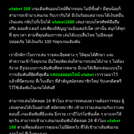
ufabet 168
เกมเดิมพันออนไลน์ที่ฝากถอน ไม่มีขั้นต่ำ มีทุนน้อยก็
สามารถเข้ามาเล่นเกม กับเรากันได้ มีเงินร้อยแต่อาจจะได้เงินหมื่น
เงินแสน กลับไปก็เป็นได้
ufabet1688
เล่นง่ายบนโทรศัพท์มือถือ
หรือ คอมพิวเตอร์ แค่เพียงมีสัญญาณอินเตอร์เน็ต เท่านั้น สนุกได้ทุก
ที่ ทุกเวลา ตามที่คุณต้องการท เล่นได้แบบลื่นไหล ไม่มีสะดุด
ปลอดภัย ได้เงินจริง 100 %ทุกเกมเดิมพัน
เรามีกติกาในการเล่น รายละเอียดต่าง ๆ ให้คุณได้ศึกษา และ
ทำความเข้าใจทุกเกม มือใหม่หัดเล่นก็สามารถเล่นได้ง่าย ๆ ไม่ต้อง
กังวล มีรูปแบบการเดิมพันที่หลากหลาย มีเกมให้เลือกเล่นแบบจุใจ
การเดิมพันที่ฮิตที่สุดคือ
แทงบอลออนไลน์ ufabet
เรารวมมาไว้
แล้วที่นี่ครบจบ ที่เว็บเดียว ที่สำคัญสมัครสมาชิกใหม่ รับเครดิตฟรี
ไว้ใช้เดิมพันในเกมได้ทันที
สามารถเล่นได้ตลอด 24 ชั่วโมง
สามารถสนองความต้องการของ ผู้
เล่นทุกคนได้เป็นอย่างดี สมัครสมาชิก เข้ามาร่วมเล่นเกมกับเราเลย
ตอนนี้ เกมเดิมพันที่ยิ่งเล่น ยิ่งรวย เรามีโปรโมชั่นเด็ด ๆ มาแจกให้
ทุกวัน สามารถเข้ามาเล่นเกมเดิมพันได้ตลอด 24 ชั่วโมง
ufabet
168
ตามที่คุณต้องการคุณจะไม่มีผิดหวัง ที่ได้เข้ามาเดิมพันเกม
ออนไลน์ ที่เว็บของเรา