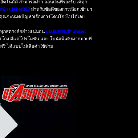
บอัตโนมัติ สามารถฝาก ถอนเงินที่รองรับได้ทุก
เข้า ufabet888
สำหรับข้อดีของการเลือกเข้ามา
นั้น คุณจะหมดปัญหาเรื่องการโดนโกงไปได้เลย
าท ทุกสตางค์อย่างแน่นอน
ufa88ทางเข้าufabet
งการโกง มีแต่โปรโมชั่น และ โบนัสพิเศษมากมายที่
รี ได้แบบไม่เสียค่าใช้จ่าย