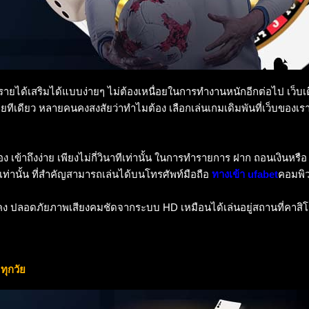
หารายได้เสริมได้แบบง่ายๆ ไม่ต้องเหนื่อยในการทำงานหนักอีกต่อไป เว็
ยทีเดียว หลายคนคงสงสัยว่าทำไมต้อง เลือกเล่นเกมเดิมพันที่เว็บของเรา
้าถึงง่าย เพียงไม่กี่วินาทีเท่านั้น
ในการทำรายการ ฝาก ถอนเงินหรือ
ท่านั้น
ที่สำคัญสามารถเล่นได้บนโทรศัพท์มือถือ
ทางเข้า ufabet
คอมพิ
งคง ปลอดภัยภาพเสียงคมชัดจากระบบ HD เหมือนได้เล่นอยู่สถานที่คาสิโนช
ทุกวัย