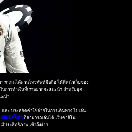
มารถเล่นได้ผ่านโทรศัพท์มือถือ ได้ที่หน้าเว็บของ
อกในการทำเงินที่เราอยากจะแนะนำ สำหรับยุค
แนะนำ
วลา และ ประหยัดค่าใช้จ่ายในการเดินทาง ไปเล่น
ม่มีขั้นต่ำ
ก็สามารถเล่นได้ เว็บคาสิโน
มีประสิทธิภาพ เข้าถึงง่าย