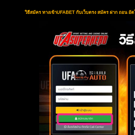
วิธีสมัคร ทางเข้าUFABET กับเว็บตรง สมัคร ฝาก ถอน อัต