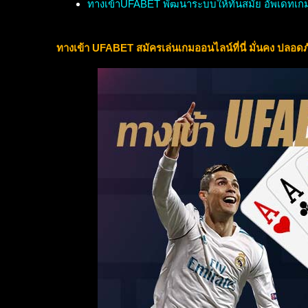
ทางเข้าUFABET พัฒนาระบบให้ทันสมัย อัพเดทเกม
ทางเข้า UFABET สมัครเล่นเกมออนไลน์ที่นี่ มั่นคง ปลอดภ