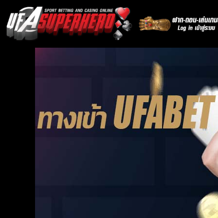
Skip
to
content