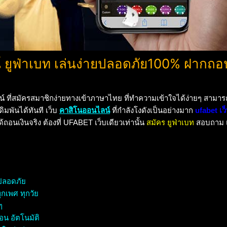
 ยูฟ่าเบท เล่นง่ายปลอดภัย100% ฝากถอ
ลน์ ที่สมัครสมาชิกง่ายทางเข้าภาษาไทย ที่ทำความเข้าใจได้ง่ายๆ สามารถ
ดิมพันได้ทันที เว็บ
คาสิโนออนไลน์
ที่กำลังโงดังเป็นอย่างมาก
ufabet เว
ด้ถอนเงินจริง ต้องที่ UFABET เว็บเดียวเท่านั้น
สมัคร ยูฟ่าเบท
สอบถาม เพิ
 ปลอดภัย
กเพศ ทุกวัย
ๆ
อน อัตโนมัติ