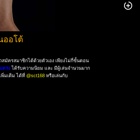
นออโต้
สมัครสมาชิกได้ด้วยตัวเอง เพียงไม่กี่ขั้นตอน
็บตรง
ได้รับความนิยม และ มีผู้เล่นจำนวนมาก
่มเติม ได้ที่
@sct168
หรือเล่นกับ