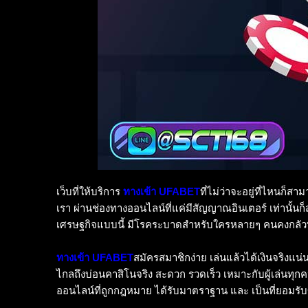
เว็บที่ให้บริการ
ทางเข้า UFABET
ที่ไม่ว่าจะอยู่ที่ไหนก็ส
เรา ผ่านช่องทางออนไลน์ที่แค่มีสัญญาณอินเตอร์ เท่านั้นก
เศรษฐกิจแบบนี้ มีโรคระบาดสำหรับใครหลายๆ คนคงกลัว
ทางเข้า UFABET
สมัครสมาชิกง่าย เล่นแล้วได้เงินจริงแน
ไกลถึงบ่อนคาสิโนจริง สะดวก รวดเร็ว เหมาะกับผู้เล่นทุกค
ออนไลน์ที่ถูกกฎหมาย ได้รับมาตราฐาน และ เป็นที่ยอมรับขอ