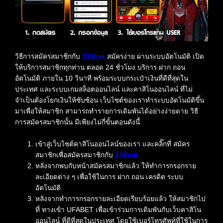
วิธีการสมัครสมาชิกกับ
138bet
สมัครง่าย ผ่านระบบอัตโนมัติ เปิด
ให้บริการสมาชิกทุกท่าน ตลอด 24 ชั่วโมง บริการ ฝาก ถอน
อัตโนมัติ ภายใน 10 วินาที พร้อมระบบกระเป๋าเงินที่ดีที่สุดใน
ประเทศ และระบบเกมสล็อตออนไลน์ และคาสิโนออนไลน์ ที่ไม่
จำเป็นต้องโยกเงินให้ซับซ้อน เว็บไซต์ของเราทำระบบอัตโนมัติขึ้น
มาเพื่อให้สมาชิก สามารถทำรายการเดิมพันได้อย่างง่ายดาย วิธี
การสมัครสมาชิกนั้น มีเพียงไม่กี่ขั้นตอนดังนี้
เข้าสู่เว็บไซต์คาสิโนออนไลน์ของเรา และคลิ๊กที่ สมัคร
สมาชิกเพื่อสมัครสมาชิกกับ
138bet
หลังจากพบกับหน้าสมัครสมาชิกแล้ว ให้ทำการกรอกราย
ละเอียดต่าง ๆ เพื่อใช้ในการ ฝาก ถอน เครดิต ระบบ
อัตโนมัติ
หลังจากทำการกรอกรายละเอียดเรียบร้อยแล้ว ให้สมาชิกไป
ที่ ทางเข้า UFABET เพื่อเข้าร่วมการเดิมพันกับเว็บคาสิโน
ออนไลน์ ที่ดีที่สุดในประเทศ โดยใช้เบอร์โทรศัพท์ที่ใช้ในการ