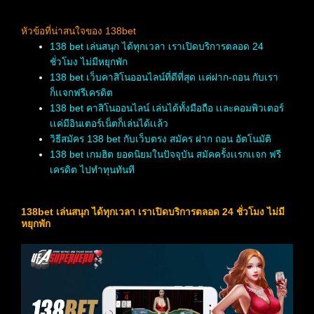
หัวข้อที่น่าสนใจของ 138bet
138 bet เล่นสนุก ได้ทุกเวลา เราเปิดบริการตลอด 24
ชั่วโมง ไม่มีหยุกพัก
138 bet เว็บคาสิโนออนไลน์ที่ดีที่สุด เเค่ฝาก-ถอน กับเรา
ก็เเจกฟรีเครดิต
138 bet คาสิโนออนไลน์ เล่นได้ทั้งมือถือ เเละคอมพิวเตอร์
เเค่มีอินเตอร์เน็ตก็เล่นได้เเล้ว
วิธีสมัคร 138 bet กับเว็บตรง สมัคร ฝาก ถอน อัตโนมัติ
138 bet เกมฮิต ยอดนิยมในปัจจุบัน สมัคครั้งเเรกเเจก ฟรี
เครดิต ไปทำทุนทันที
138bet เล่นสนุก ได้ทุกเวลา เราเปิดบริการตลอด 24 ชั่วโมง ไม่มี
หยุกพัก