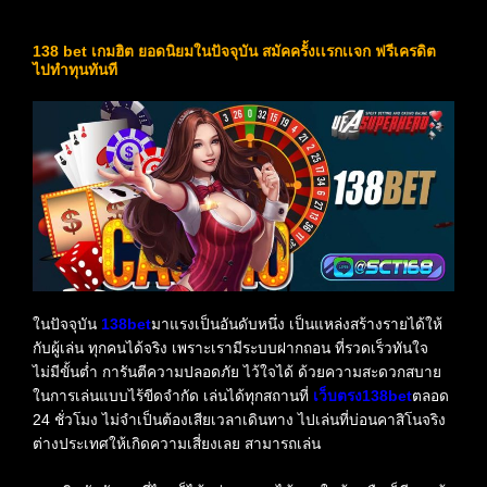
138 bet เกมฮิต ยอดนิยมในปัจจุบัน สมัคครั้งเเรกเเจก ฟรีเครดิต
ไปทำทุนทันที
ในปัจจุบัน
138bet
มาแรงเป็นอันดับหนึ่ง เป็นแหล่งสร้างรายได้ให้
กับผู้เล่น ทุกคนได้จริง เพราะเรามีระบบฝากถอน ที่รวดเร็วทันใจ
ไม่มีขั้นต่ำ การันตีความปลอดภัย ไว้ใจได้ ด้วยความสะดวกสบาย
ในการเล่นแบบไร้ขีดจำกัด เล่นได้ทุกสถานที่
เว็บตรง138bet
ตลอด
24 ชั่วโมง ไม่จำเป็นต้องเสียเวลาเดินทาง ไปเล่นที่บ่อนคาสิโนจริง
ต่างประเทศให้เกิดความเสี่ยงเลย สามารถเล่น