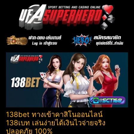
Skip
to
content
138bet ทางเข้าคาสิโนออนไลน์
138เบท เล่นง่ายได้เงินไวจ่ายจริง
ปลอดภัย 100%