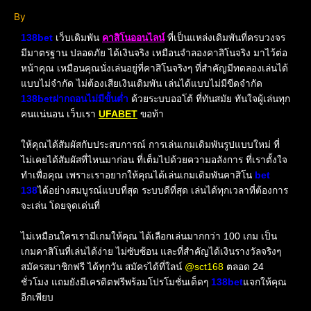
By
138bet
เว็บเดิมพัน
คาสิโนออนไลน์
ที่เป็นแหล่งเดิมพันที่ครบวงจร
มีมาตรฐาน ปลอดภัย ได้เงินจริง เหมือนจำลองคาสิโนจริง มาไว้ต่อ
หน้าคุณ เหมือนคุณนั่งเล่นอยู่ที่คาสิโนจริงๆ ที่สำคัญมีทดลองเล่นได้
แบบไม่จำกัด ไม่ต้องเสียเงินเดิมพัน เล่นได้แบบไม่มีขีดจำกัด
138betฝากถอนไม่มีขั้นต่ำ
ด้วยระบบออโต้ ที่ทันสมัย ทันใจผู้เล่นทุก
คนแน่นอน เว็บเรา
UFABET
ขอท้า
ให้คุณได้สัมผัสกับประสบการณ์ การเล่นเกมเดิมพันรูปแบบใหม่ ที่
ไม่เคยได้สัมผัสที่ไหนมาก่อน ที่เต็มไปด้วยความอลังการ ที่เราตั้งใจ
ทำเพื่อคุณ เพราะเราอยากให้คุณได้เล่นเกมเดิมพันคาสิโน
bet
138
ได้อย่างสมบูรณ์แบบที่สุด ระบบดีที่สุด เล่นได้ทุกเวลาที่ต้องการ
จะเล่น
โดยจุดเด่นที่
ไม่เหมือนใครเรามีเกมให้คุณ ได้เลือกเล่นมากกว่า 100 เกม เป็น
เกมคาสิโนที่เล่นได้ง่าย ไม่ซับซ้อน และที่สำคัญได้เงินรางวัลจริงๆ
สมัครสมาชิกฟรี ได้ทุกวัน สมัครได้ที่ใลน์
@sct168
ตลอด 24
ชั่วโมง แถมยังมีเครดิตฟรีพร้อมโปรโมชั่นเด็ดๆ
138bet
แจกให้คุณ
อีกเพียบ