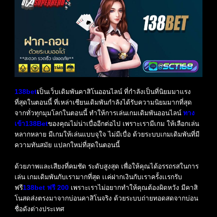
138bet
เ
ป็นเว็บเดิมพันคาสิโนออนไลน์ ที่กำลังเป็นที่นิยมมาแรง
ที่สุดในตอนนี้ ที่เหล่าเซียนเดิมพันกำลังได้รับความนิยมมากที่สุด
จากทั่วทุกมุมโลกในตอนนี้ ทำให้การเล่นเกมเดิมพันออนไลน์
ทาง
เข้า138Bet
ของคุณไม่น่าเบื่ออีกต่อไป เพราะเรามีเกม ให้เลือกเล่น
หลากหลาย มีเกมให้เล่นแบบจุใจ ไม่มีเบื่อ ด้วยระบบเกมเดิมพันที่มี
ความทันสมัย แปลกใหม่ที่สุดในตอนนี้
ด้วยภาพและเสียงที่คมชัด ระดับสูงสุด เพื่อให้คุณได้อรรถรสในการ
เล่น เกมเดิมพันกับเรามากที่สุด เเค่ฝากเงินกับเราครั้งเเรกรับ
ฟรี
138bet ฟรี 200
เพราะเราไม่อยากทำให้คุณต้องผิดหวัง มีคาสิ
โนสดส่งตรงมาจากบ่อนคาสิโนจริง ด้วยระบบถ่ายทอดสดจากบ่อน
ชื่อดังต่างประเทศ