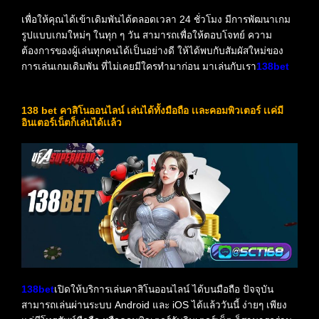
เพื่อให้คุณได้เข้าเดิมพันได้ตลอดเวลา 24 ชั่วโมง มีการพัฒนาเกม
รูปแบบเกมใหม่ๆ ในทุก ๆ วัน สามารถเพื่อให้ตอบโจทย์ ความ
ต้องการของผู้เล่นทุกคนได้เป็นอย่างดี ให้ได้พบกับสัมผัสใหม่ของ
การเล่นเกมเดิมพัน ที่ไม่เคยมีใครทำมาก่อน มาเล่นกับเรา
1
38bet
138 bet คาสิโนออนไลน์ เล่นได้ทั้งมือถือ เเละคอมพิวเตอร์ เเค่มี
อินเตอร์เน็ตก็เล่นได้เเล้ว
138bet
เปิดให้บริการเล่นคาสิโนออนไลน์ ได้บนมือถือ ปัจจุบัน
สามารถเล่นผ่านระบบ Android และ iOS ได้แล้ววันนี้ ง่ายๆ เพียง