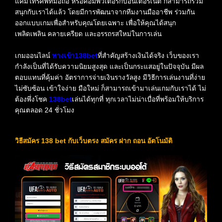
แค่มีโทรศัพท์มือถือ หรือคอมพิวเตอร์กับอินเตอร์เน็ต ก็สามารถร่วม
สนุกกับเราได้แล้ว โดยมีการพัฒนาจากทีมงานมืออาชีพ ร่วมกัน
ออกแบบเกมเพื่อสำหรับคุณโดยเฉพาะ เพื่อให้คุณได้สนุก
เพลิดเพลิน คลายเครียด และอรรถรสใหม่ในการเล่น
เกมออนไลน์
ทางเข้า138bet
ที่สำคัญสร้างเงินได้จริง เว็บของเรา
กำลังเป็นที่ได้รับความนิยมสูงสุด และเป็นกระแสอยู่ในปัจจุบัน มีผล
ตอบแทนที่คุ้มค่า อัตราการจ่ายเงินรางวัลสูง มีวิธีการเล่นงานที่ง่าย
ไม่ซับซ้อน เข้าใจง่าย มือใหม่ ก็สามารถเข้ามาเล่นเกมกับเราได้ ไม่
ต้องพึ่งโชค
138bet
เล่นได้ทุกที่ ทุกเวลาไม่น่าเบื่อที่พร้อมให้บริการ
คุณตลอด 24 ชั่วโมง
วิธีสมัคร 138 bet กับเว็บตรง สมัคร ฝาก ถอน อัตโนมัติ