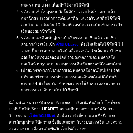
สมัคร แทน User เพื่อเข้าให้งานได้ทันที
หลังจากเข้าไปสู่ระบบอัตโนมัติของเว็บไซต์ของเราแล้ว
สมาชิกสามารถทำการเติมเครดิต และรอรับเครดิตได้ทันที
ภายในเวลา ไม่เกิน 10 วินาที เครติดจะถูกเติมเข้าสู่กระเป๋า
เงินของสมาชิกทันที
หลังจากเครดิตเข้าสู่กระเป๋าเงินของสมาชิกแล้ว สมาชิก
สามารถโยกเงินเข้า
ค่าย Ufabet
เพื่อเริ่มเดิมพันได้ทันที ไม่
ว่าจะเป็น บาคาร่าออนไลน์ สล็อตออนไลน์ รูเล็ต แทงไก่ชน
ออนไลน์ แทงบอลออนไลน์ ร่วมถึงทุกการเดิมพันคาสิโน
ออนไลน์ ทุกรูปแบบ ครบทุกการเดิมพันของคาสิโนออนไลน์
เมื่อสมาชิกทำกำไรกับการเดิมพันคาสิโนออนไลน์เรียบร้อย
แล้ว สมาชิกสามารถทำรายการถอนเงินอัตโนมัติได้ทันที
ตลอด 24 ชั่วโมง สมาชิกของเราจะได้รับความสะดวกสบาย
จากการถอนเงินภายใน 10 วินาที
นี่เป็นขั้นตอนการสมัครสมาชิก และการเริ่มเดิมพันกับเว็บไซต์ของ
เราที่เปิดให้บริการ
UFABET
อย่างเป็นทางการ และได้รับการ
รับรองจาก
เว็บตรง138bet
ดังนั้น เราจึงมีความน่าเชื่อถือ และ
สมาชิกทุกท่าน ให้ความเชื่อถือเสมอมา กับระบบการเงิน และความ
สะดวกสบาย เมื่อมาเดิมพันกับเว็บไซต์ของเรา