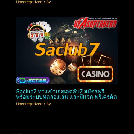
Uncategorized
/ By
Saclub7 ทางเข้าเอสเอคลับ7 สมัครฟรี
พร้อมระบบทดลองเล่น เเละมีเเจก ฟรีเครดิต
Uncategorized
/ By