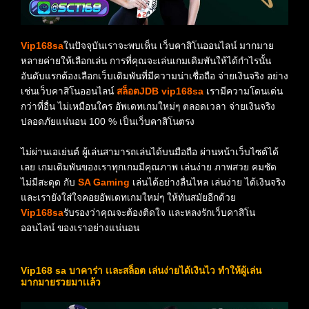
Vip168sa
ในปัจจุบันเราจะพบเห็น เว็บคาสิโนออนไลน์ มากมาย
หลายค่ายให้เลือกเล่น การที่คุณจะเล่นเกมเดิมพันให้ได้กำไรนั้น
อันดับแรกต้องเลือกเว็บเดิมพันที่มีความน่าเชื่อถือ จ่ายเงินจริง อย่าง
เช่นเว็บคาสิโนออนไลน์
สล็อตJDB vip168sa
เรามีความโดนเด่น
กว่าที่อื่น ไม่เหมือนใคร อัพเดทเกมใหม่ๆ ตลอดเวลา จ่ายเงินจริง
ปลอดภัยแน่นอน 100 % เป็นเว็บคาสิโนตรง
ไม่
ผ่านเอเย่นต์ ผู้เล่นสามารถเล่นได้บนมือถือ ผ่านหน้าเว็บไซต์ได้
เลย เกมเดิมพันของเราทุกเกมมีคุณภาพ เล่นง่าย ภาพสวย คมชัด
ไม่มีสะดุด กับ
SA Gaming
เล่นได้อย่างลื่นไหล เล่นง่าย ได้เงินจริง
และเรายังใส่ใจคอยอัพเดทเกมใหม่ๆ ให้ทันสมัยอีกด้วย
Vip168sa
รับรองว่าคุณจะต้องติดใจ และหลงรักเว็บคาสิโน
ออนไลน์ ของเราอย่างแน่นอน
Vip168 sa บาคาร่า เเละสล็อต เล่นง่ายได้เงินไว ทำให้ผู้เล่น
มากมายรวยมาเเล้ว