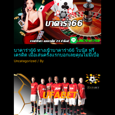
บาคาร่า66 ทางเข้าบาคาร่า66 โบนัส ฟรี
เครดิต เมื่อเล่นครั้งเเรกบอกเลยคุณไม่มีเบื่อ
Uncategorized
/ By