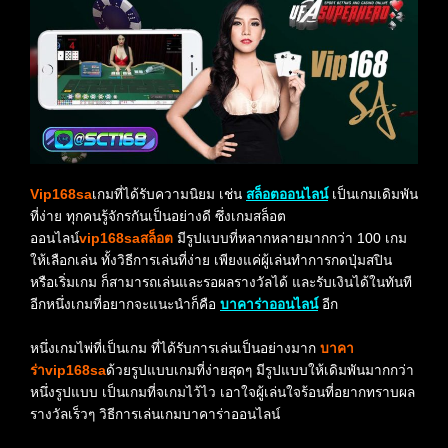
Vip168sa
เกมที่ได้รับความนิยม เช่น
สล็อตออนไลน์
เป็นเกมเดิมพัน
ที่ง่าย ทุกคนรู้จักรกันเป็นอย่างดี ซึ่งเกมสล็อต
ออนไลน์
vip168saสล็อต
มีรูปแบบที่หลากหลายมากกว่า 100 เกม
ให้เลือกเล่น ทั้งวิธีการเล่นที่ง่าย เพียงแค่ผู้เล่นทำการกดปุ่มสปิน
หรือเริ่มเกม ก็สามารถเล่นและรอผลรางวัลได้ และรับเงินได้ในทันที
อีกหนึ่งเกมที่อยากจะแนะนำก็คือ
บาคาร่าออนไลน์
อีก
หนึ่งเกมไพ่ที่เป็นเกม ที่ได้รับการเล่นเป็นอย่างมาก
บาคา
ร่าvip168sa
ด้วยรูปแบบเกมที่ง่ายสุดๆ
มีรูปแบบให้เดิมพันมากกว่า
หนึ่งรูปแบบ เป็นเกมที่จเกมไว้ไว เอาใจผู้เล่นใจร้อนที่อยากทราบผล
รางวัลเร็วๆ วิธีการเล่นเกมบาคาร่าออนไลน์