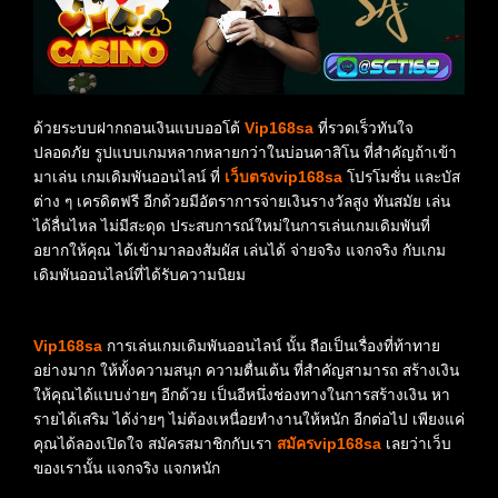
ด้วยระบบฝากถอนเงินแบบออโต้
Vip168sa
ที่รวดเร็วทันใจ
ปลอดภัย รูปแบบเกมหลากหลายกว่าในบ่อนคาสิโน ที่สำคัญถ้าเข้า
มาเล่น เกมเดิมพันออนไลน์ ที่
เว็บตรงvip168sa
โปรโมชั่น และบัส
ต่าง ๆ เครดิตฟรี อีกด้วยมีอัตราการจ่ายเงินรางวัลสูง ทันสมัย เล่น
ได้ลื่นไหล ไม่มีสะดุด ประสบการณ์ใหม่ในการเล่นเกมเดิมพันที่
อยากให้คุณ ได้เข้ามาลองสัมผัส เล่นได้ จ่ายจริง แจกจริง กับเกม
เดิมพันออนไลน์ที่ได้รับความนิยม
Vip168sa
การเล่นเกมเดิมพันออนไลน์ นั้น ถือเป็นเรื่องที่ท้าทาย
อย่างมาก ให้ทั้งความสนุก ความตื่นเต้น ที่สำคัญสามารถ สร้างเงิน
ให้คุณได้แบบง่ายๆ อีกด้วย เป็นอีหนึ่งช่องทางในการสร้างเงิน หา
รายได้เสริม ได้ง่ายๆ ไม่ต้องเหนื่อยทำงานให้หนัก อีกต่อไป เพียงแค่
คุณได้ลองเปิดใจ สมัครสมาชิกกับเรา
สมัครvip168sa
เลยว่าเว็บ
ของเรานั้น แจกจริง แจกหนัก