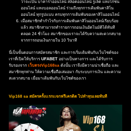
ว่าจะเป็น บาคาร่าออนไลน์ สล็อตออนไลน์ รูเล็ต แทงไก่ชน
ออนไลน์ แทงบอลออนไลน์ ร่วมถึงทุกการเดิมพันคาสิโน
ออนไลน์ ทุกรูปแบบ ครบทุกการเดิมพันของคาสิโนออนไลน์
เมื่อสมาชิกทำกำไรกับการเดิมพันคาสิโนออนไลน์เรียบร้อย
แล้ว สมาชิกสามารถทำรายการถอนเงินอัตโนมัติได้ทันที
ตลอด 24 ชั่วโมง สมาชิกของเราจะได้รับความสะดวกสบาย
จากการถอนเงินภายใน 10 วินาที
นี่เป็นขั้นตอนการสมัครสมาชิก และการเริ่มเดิมพันกับเว็บไซต์ของ
เราที่เปิดให้บริการ
UFABET
อย่างเป็นทางการ และได้รับการ
รับรองจาก
เว็บตรงVip168sa
ดังนั้น เราจึงมีความน่าเชื่อถือ และ
สมาชิกทุกท่าน ให้ความเชื่อถือเสมอมา กับระบบการเงิน และความ
สะดวกสบาย เมื่อมาเดิมพันกับเว็บไซต์ของเรา
Vip168 sa สมัครครั้งเเรกเเจกฟรีเครดิต ไปทำทุนเลยทันที