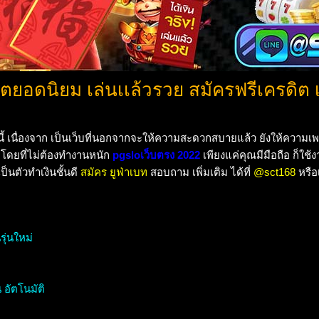
็อตยอดนิยม เล่นเเล้วรวย สมัครฟรีเครดิต 
ี้ เนื่องจาก เป็นเว็บที่นอกจากจะให้ความสะดวกสบายแล้ว ยังให้ความเ
โดยที่ไม่ต้องทำงานหนัก
pgsloเว็บตรง 2022
เพียงแค่คุณมีมือถือ ก็ใช้
ป็นตัวทำเงินชั้นดี
สมัคร ยูฟ่าเบท
สอบถาม เพิ่มเติม ได้ที่
@sct168
หรือ
ุ่นใหม่
 อัตโนมัติ