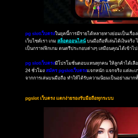
pg slotเว็บตรง
ในยุคนี้การมีรายได้หลายทางย่อมเป็นเรื่อง
เว็บไซต์เรา เกม
สล็อตออนไลน์
บนมือถือที่เล่นได้เงินจริง
เป็นกราฟฟิกเกม ดนตรีประกอบต่างๆ เสมือนคุณได้เข้าไปอ
pg slotเว็บตรง
มีโปรโมชั่นตอบแทนทุกคน ให้ลูกค้าได้เลื
24 ชั่วโมง
สมัคร pgslotเว็บตรง
แจกหนัก แจกจริง แต่ละเกม
จากการเล่นบนมือถือ ทำให้ได้รับความนิยมเป็นอย่างมากท
pgslot เว็บตรง แตกง่ายรองรับมือถือทุกระบบ