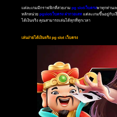
แต่ละเกมมีกราฟฟิกที่สวยงาม
pg slotเว็บตรง
พาทุกท่านเพล
หลักหน่วย
pgslotเว็บตรง ฝากวอเลท
แต่ละเกมขึ้นอยู่กับเ
ได้เงินจริง คุณสามารถเล่นได้ทุกที่ทุกเวลา
เล่นง่ายได้เงินจริง pg slot เว็บตรง