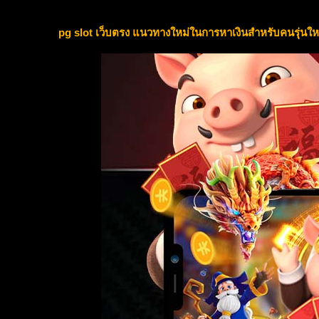
pg slot เว็บตรง แนวทางใหม่ในการหาเงินสำหรับคนรุ่นให