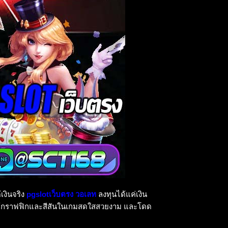
้เงินจริง
pgslotเว็บตรง วอเลท
ลงทุนได้แค่เงิน
ฒนาให้กราฟฟิกและสีสันในเกมสดใสสวยงาม และโดด