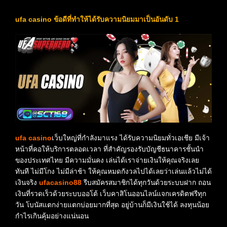
ufa casino ข้อดีที่ทำให้ได้รับความนิยมมาเป็นอันดับ 1
ufa casino
เว็บใหญ่ที่กำลังมาแรง ได้รับความนิยมทั่วเอเชีย มีเจ้า
หน้าที่คอให้บริการตลอดเวลา ที่สำคัญรองรับบัญชีธนาคารชั้นนำ
ของประเทศไทย มีความมั่นคง เล่นได้เราจ่ายเงินให้คุณจริงเลย
ทันที ไม่มีโกง ไม่มีล่าช้า ให้คุณหมดกังวลไปได้เลยว่าเล่นแล้วไม่ได้
เงินจริง
ufacasino88
รีบสมัครสมาชิกได้ทุกวันด้วยระบบฝาก ถอน
เงินที่รวดเร็วด้วยระบบออโต้ เว็บคาสิโนออนไลน์แจกเครดิตฟรีทุก
วัน โบนัสแตกง่ายแตกบ่อยมากที่สุด อยู่บ้านก็มีเงินใช้ได้ ลงทุนน้อย
กำไรเกินคุ้มอย่างแน่นอน