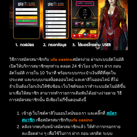
วิธีการสมัครสมาชิกกับ
ufa casino
สมัครง่าย ผ่านระบบอัตโนมัติ
เปิดให้บริการสมาชิกทุกท่าน ตลอด 24 ชั่วโมง บริการ ฝาก ถอน
อัตโนมัติ ภายใน 10 วินาที พร้อมระบบกระเป๋าเงินที่ดีที่สุดใน
ประเทศ และระบบเกมสล็อตออนไลน์ และคาสิโนออนไลน์ ที่ไม่
จำเป็นต้องโยกเงินให้ซับซ้อน เว็บไซต์ของเราทำระบบอัตโนมัติขึ้น
มาเพื่อให้สมาชิก สามารถทำรายการเดิมพันได้อย่างง่ายดาย วิธี
การสมัครสมาชิกนั้น มีเพียงไม่กี่ขั้นตอนดังนี้
เข้าสู่เว็บไซต์คาสิโนออนไลน์ของเรา และคลิ๊กที่
สมัคร
สมาชิก
เพื่อสมัครสมาชิกกับ
ufa casino
หลังจากพบกับหน้าสมัครสมาชิกแล้ว ให้ทำการกรอกราย
ละเอียดต่าง ๆ เพื่อใช้ในการ ฝาก ถอน เครดิต ระบบ