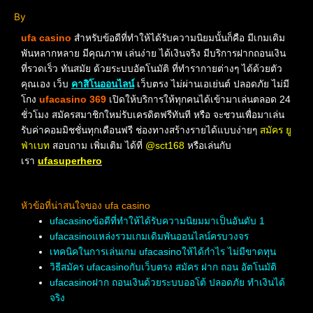
By
ufa casino
สำหรับข้อดีที่ทำให้ได้รับความนิยมนั้นก็คือ มีเกมเดิม
พันหลากหลาย มีคุณภาพ เล่นง่าย ได้เงินจริง มีบริการฝากถอนเงิน
ที่รวดเร็ว ทันสมัย ด้วยระบบอัตโนมัติ ที่ทำรากายต่างๆ ได้ด้วยตัว
คุณเอง เว็บ
คาสิโนออนไลน์
เว็บตรง ไม่ผ่านเอเย่นต์ ปลอดภัย ไม่มี
โกง
ufacasino 369
เปิดให้บริการให้ทุกคนได้เข้ามาเล่นตลอด 24
ชั่วโมง สมัครสมาชิกใหม่รับเครดิตฟรีทันที หรือ จะชวนเพื่อมาเล่น
รับค่าคอมมิชชั่นทุกเดือนฟรี ช่องทางสร้างรายได้แบบง่ายๆ
สมัคร ยู
ฟ่าเบท
สอบถาม เพิ่มเติม ได้ที่
@sct168
หรือเล่นกับ
เรา
ufasuperher
o
หัวข้อที่น่าสนใจของ ufa casino
ufacasinoข้อดีที่ทำให้ได้รับความนิยมมาเป็นอันดับ 1
ufacasinoแหล่งรวมเกมเดิมพันออนไลน์ครบวงจร
เทคนิคในการเล่นเกม ufacasinoให้ได้กำไร ไม่มีขาดทุน
วิธีสมัคร ufacasinoกับเว็บตรง สมัคร ฝาก ถอน อัตโนมัติ
ufacasinoฝาก ถอนเงินด้วยระบบออโต้ ปลอดภัย ทำเงินได้
จริง