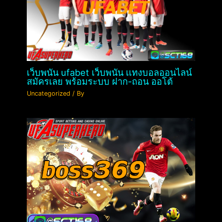
เว็บพนัน ufabet เว็บพนัน เเทงบอลออนไลน์
สมัครเลย พร้อมระบบ ฝาก-ถอน ออโต้
Uncategorized
/ By