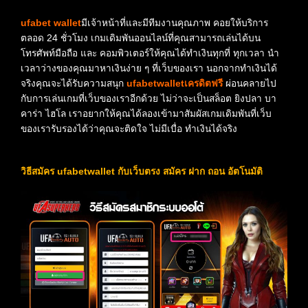
ufabet wallet
มีเจ้าหน้าที่และมีทีมงานคุณภาพ คอยให้บริการ
ตลอด 24 ชั่วโมง เกมเดิมพันออนไลน์ที่คุณสามารถเล่นได้บน
โทรศัพท์มือถือ และ คอมพิวเตอร์ให้คุณได้ทำเงินทุกที่ ทุกเวลา นำ
เวลาว่างของคุณมาหาเงินง่าย ๆ ที่เว็บของเรา นอกจากทำเงินได้
จริงคุณจะได้รับความสนุก
ufabetwalletเครดิตฟรี
ผ่อนคลายไป
กับการเล่นเกมที่เว็บของเราอีกด้วย ไม่ว่าจะเป็นสล็อต ยิงปลา บา
คาร่า ไฮโล เราอยากให้คุณได้ลองเข้ามาสัมผัสเกมเดิมพันที่เว็บ
ของเรารับรองได้ว่าคุณจะติดใจ ไม่มีเบื่อ ทำเงินได้จริง
วิธีสมัคร ufabetwallet กับเว็บตรง สมัคร ฝาก ถอน อัตโนมัติ