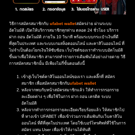
วิธีการสมัครสมาชิกกับ
ufabet wallet
สมัครง่าย ผ่านระบบ
อัตโนมัติ เปิดให้บริการสมาชิกทุกท่าน ตลอด 24 ชั่วโมง บริการ
ฝาก ถอน อัตโนมัติ ภายใน 10 วินาที พร้อมระบบกระเป๋าเงินที่ดี
ที่สุดในประเทศ และระบบเกมสล็อตออนไลน์ และคาสิโนออนไลน์ ที่
ไม่จำเป็นต้องโยกเงินให้ซับซ้อน เว็บไซต์ของเราทำระบบอัตโนมัติ
ขึ้นมาเพื่อให้สมาชิก สามารถทำรายการเดิมพันได้อย่างง่ายดาย วิธี
การสมัครสมาชิกนั้น มีเพียงไม่กี่ขั้นตอนดังนี้
เข้าสู่เว็บไซต์คาสิโนออนไลน์ของเรา และคลิ๊กที่ สมัคร
สมาชิก เพื่อสมัครสมาชิกกับ
ufabet wallet
หลังจากพบกับหน้าสมัครสมาชิกแล้ว ให้ทำการกรอกราย
ละเอียดต่าง ๆ เพื่อใช้ในการ ฝาก ถอน เครดิต ระบบ
อัตโนมัติ
หลังจากทำการกรอกรายละเอียดเรียบร้อยแล้ว ให้สมาชิกไป
ที่ ทางเข้า UFABET เพื่อเข้าร่วมการเดิมพันกับเว็บคาสิโน
ออนไลน์ ที่ดีที่สุดในประเทศ โดยใช้เบอร์โทรศัพท์ที่ใช้ในการ
สมัคร แทน User เพื่อเข้าให้งานได้ทันที