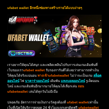
ufabet wallet อีกหนึ่งช่องทางสร้างรายได้แบบง่ายๆ
เราอยากให้คุณได้สนุก และเพลิดเพลินไปกับการเล่นเกมเดิมพันที่
เว็บของเรา
ufabet wallet
รับรองการันตีได้เลยว่าสามารถทำเงิน
ให้คุณได้จริงแน่นอน
ทางเข้าufabetwallet
ไม่ว่าจะเป็นเกม
สล็อต
ออนไลน์
ไพ่
บาคาร่าออนไลน์
เดิมพัน
แทงบอลออนไลน์
รูเล็ตออน
ไลน์ และเกมเดิมพันอีกมากมายให้คุณได้เลือกเล่น
ถอน
ufabetwallet
เล่นได้ทุกวันไม่มีเบื่อ
ปลอดภัย อัตราการจ่ายเงินรางวัลสูงต้องที่
ufabet wallet
เท่านั้น
เว็บที่เปิดให้บริการตลอด 24 ชั่วโมงแจกเครดิตฟรี
ufabetwallet