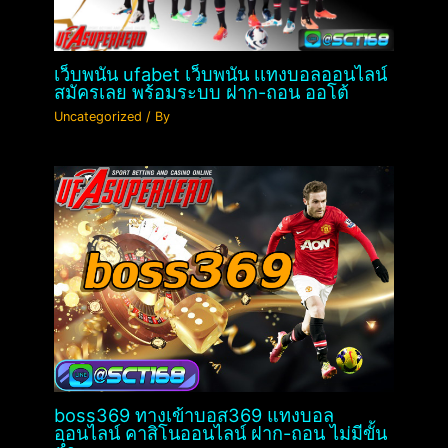
เว็บพนัน ufabet เว็บพนัน เเทงบอลออนไลน์
สมัครเลย พร้อมระบบ ฝาก-ถอน ออโต้
Uncategorized
/ By
boss369 ทางเข้าบอส369 แทงบอล
ออนไลน์ คาสิโนออนไลน์ ฝาก-ถอน ไม่มีขั้น